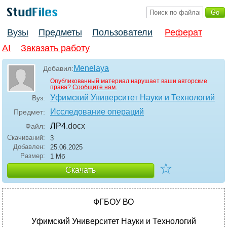
Вузы
Предметы
Пользователи
Реферат
AI
Заказать работу
Menelaya
Добавил:
Опубликованный материал нарушает ваши авторские
права?
Сообщите нам.
Уфимский Университет Науки и Технологий
Вуз:
Исследование операций
Предмет:
ЛР4
.docx
Файл:
Скачиваний:
3
Добавлен:
25.06.2025
Размер:
1 Мб
☆
Скачать
ФГБОУ ВО
Уфимский Университет Науки и Технологий