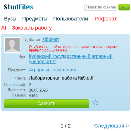
Вузы
Предметы
Пользователи
Реферат
AI
Заказать работу
zibokert
Добавил:
Опубликованный материал нарушает ваши авторские
права?
Сообщите нам.
Кубанский государственный аграрный
Вуз:
университет
Аграрные технологии
Предмет:
Лабораторная работа №9
.pdf
Файл:
Скачиваний:
2
Добавлен:
26.05.2025
Размер:
4 Мб
☆
Скачать
1 / 2
Следующая >