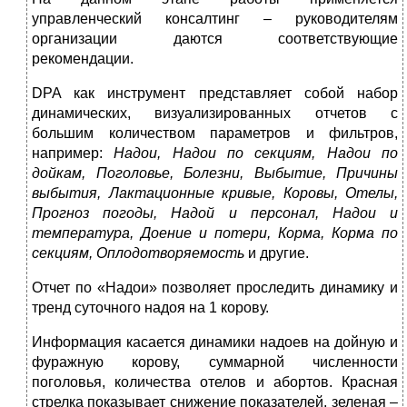
управленческий консалтинг – руководителям
организации даются соответствующие
рекомендации.
DPA как инструмент представляет собой набор
динамических, визуализированных отчетов с
большим количеством параметров и фильтров,
например:
Надои,
Надои
по
секциям,
Надои
по
дойкам,
По
головье,
Болезни,
Выбытие,
Причины
выбытия,
Лактационные
кри
вые, Коровы, Отелы,
Прогноз погоды, Надой и персонал, Надои и
температура,
Доение
и
потери,
Корма,
Корма
по
секциям,
Оплодо
творяемость
и другие.
Отчет по «Надои» позволяет проследить динамику и
тренд суточного надоя на 1 корову.
Информация касается динамики надоев на дойную и
фуражную корову, суммарной численности
поголовья, количества отелов и абортов. Красная
стрелка показывает снижение показателей, зеленая –