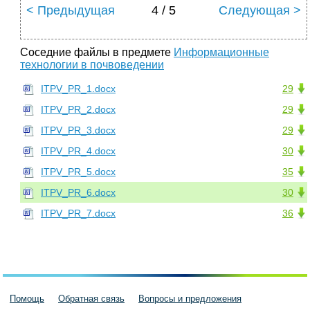
< Предыдущая
4 / 5
Следующая >
Соседние файлы в предмете
Информационные
технологии в почвоведении
ITPV_PR_1.docx
29
ITPV_PR_2.docx
29
ITPV_PR_3.docx
29
ITPV_PR_4.docx
30
ITPV_PR_5.docx
35
ITPV_PR_6.docx
30
ITPV_PR_7.docx
36
Помощь
Обратная связь
Вопросы и предложения