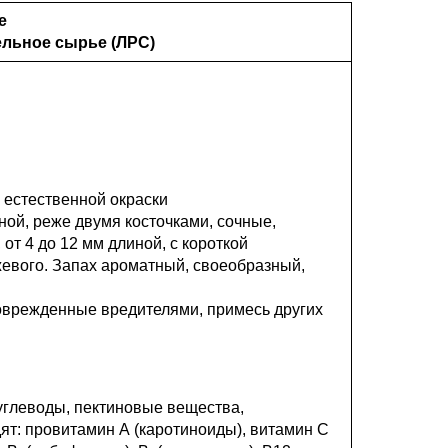
е
ельное сырье (ЛРС)
е естественной окраски
ной, реже двумя косточками, сочные,
т 4 до 12 мм длиной, с короткой
жевого. Запах ароматный, своеобразный,
оврежденные вредителями, примесь других
 углеводы, пектиновые вещества,
т: провитамин А (каротиноиды), витамин С