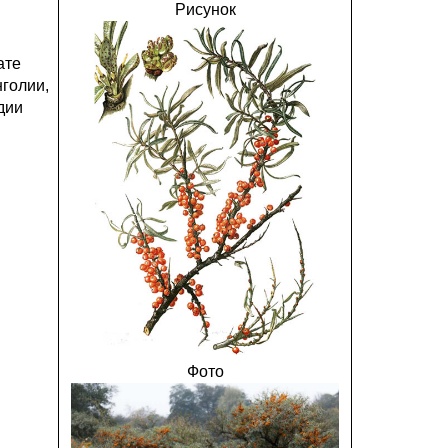
Рисунок
ате
нголии,
дии
Фото