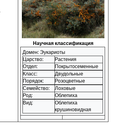
у
Научная классификация
Домен: Эукариоты
Царство:
Растения
Отдел:
Покрытосеменные
Класс:
Двудольные
Порядок:
Розоцветные
Семейство:
Лоховые
Род:
Облепиха
Вид:
Облепиха
крушиновидная