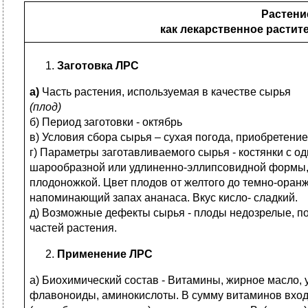
Растени
как лекарственное растит
Заготовка ЛРС
а)
Часть растения, используемая в качестве сырья
(плод)
б) Период заготовки - октябрь
в) Условия сбора сырья – сухая погода, приобретени
г) Параметры заготавливаемого сырья - костянки с од
шарообразной или удлиненно-эллипсовидной формы, о
плодоножкой. Цвет плодов от желтого до темно-оран
напоминающий запах ананаса. Вкус кисло- сладкий.
д) Возможные дефекты сырья - плоды недозрелые, п
частей растения.
Применение ЛРС
а) Биохимический состав - Витамины, жирное масло,
флавоноиды, аминокислоты. В сумму витаминов входя