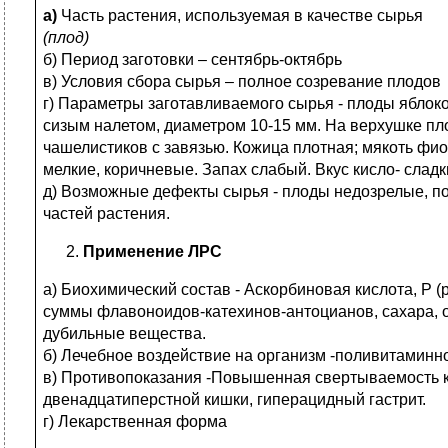
а)
Часть растения, используемая в качестве сырья
(плод)
б) Период заготовки – сентябрь-октябрь
в) Условия сбора сырья – полное созревание плодов
г) Параметры заготавливаемого сырья - плоды ябло
сизым налетом, диаметром 10-15 мм. На верхушке пл
чашелистиков с завязью. Кожица плотная; мякоть фио
мелкие, коричневые. Запах слабый. Вкус кисло- слад
д) Возможные дефекты сырья - плоды недозрелые, п
частей растения.
Применение ЛРС
а) Биохимический состав - Аскорбиновая кислота, Р 
суммы флавоноидов-катехинов-антоцианов, сахара, о
дубильные вещества.
б) Лечебное воздействие на организм -поливитаминн
в) Противопоказания -Повышенная свертываемость к
двенадцатиперстной кишки, гиперацидный гастрит.
г) Лекарственная форма