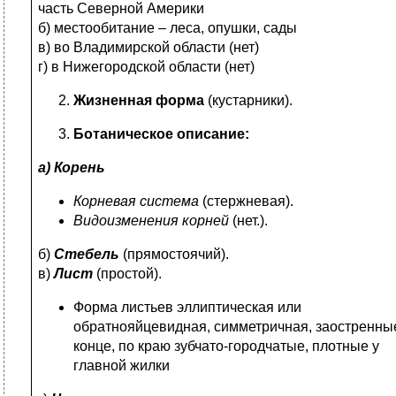
часть Северной Америки
б) местообитание – леса, опушки, сады
в) во Владимирской области (нет)
г) в Нижегородской области (нет)
Жизненная форма
(кустарники).
Ботаническое описание:
а) Корень
Корневая система
(стержневая).
Видоизменения корней
(нет.).
б)
Стебель
(прямостоячий).
в)
Лист
(простой).
Форма листьев эллиптическая или
обратнояйцевидная, симметричная, заостренны
конце, по краю зубчато-городчатые, плотные у
главной жилки