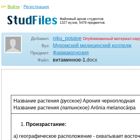
Войти
/
Регистрация
Файловый архив студентов.
1327 вузов, 5478 предметов.
niku_potatoe
Добавил:
Опубликованный материал нар
Муромский медицинский колледж
Вуз:
Фармакогнозия
Предмет:
витаминное-1
.docx
Файл:
Название растения
(
русское)
Арония черноплодная
Название растения
(
латинское)
Arónia melanocárpa
Произрастание:
а) географическое расположение - охватывает восто