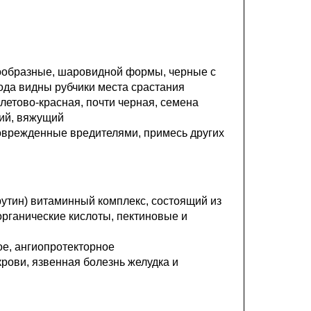
кообразные, шаровидной формы, черные с
ода видны рубчики места срастания
летово-красная, почти черная, семена
кий, вяжущий
оврежденные вредителями, примесь других
(рутин) витаминный комплекс, состоящий из
рганические кислоты, пектиновые и
ое, ангиопротекторное
рови, язвенная болезнь желудка и