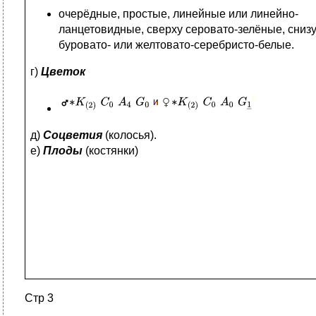
очерёдные, простые, линейные или линейно-
ланцетовидные, сверху серовато-зелёные, сниз
буровато- или желтовато-серебристо-белые.
г)
Цветок
д)
Соцветия
(колосья).
е)
Плоды
(костянки)
Стр 3