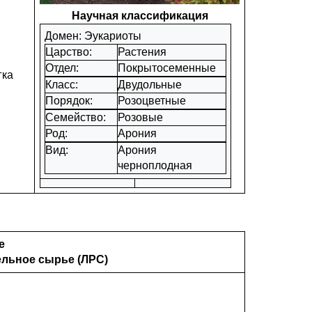
Научная классификация
Домен: Эукариоты
Царство:
Растения
Отдел:
Покрытосеменные
гка
Класс:
Двудольные
Порядок:
Розоцветные
Семейство:
Розовые
Род:
Арония
Вид:
Арония
черноплодная
е
ельное сырье (ЛРС)