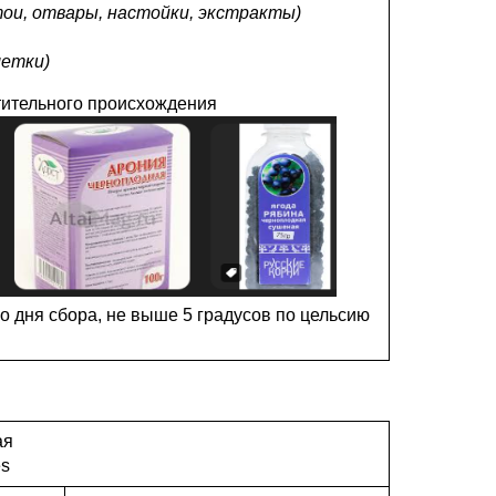
тои, отвары, настойки, экстракты)
летки)
тительного происхождения
со дня сбора, не выше 5 градусов по цельсию
ая
es