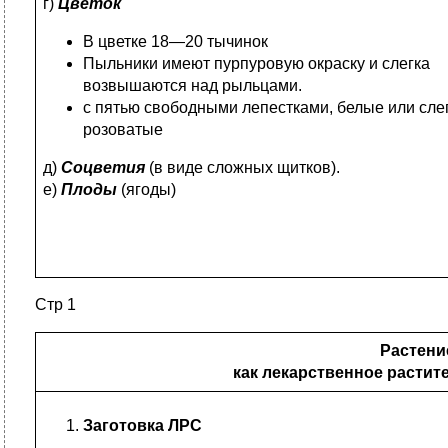
г)
Цветок
В цветке 18—20 тычинок
Пыльники имеют пурпуровую окраску и слегка
возвышаются над рыльцами.
с пятью свободными лепестками, белые или сле
розоватые
д)
Соцветия
(в виде сложных щитков).
е)
Плоды
(ягоды)
Стр 1
Растени
как лекарственное растит
Заготовка ЛРС