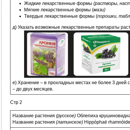
Жидкие лекарственные формы
(растворы, нас
Мягкие лекарственные формы (
мази)
Твердые лекарственные формы (
порошки, таб
д) Указать возможные лекарственные препараты рас
е) Хранение – в прохладных местах не более 3 дней 
– до двух месяцев.
Стр 2
Название растения
(
русское)
Облепиха крушиновидн
Название растения
(
латинское)
Hippóphaë rhamnóid