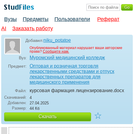
Вузы
Предметы
Пользователи
Реферат
AI
Заказать работу
niku_potatoe
Добавил:
Опубликованный материал нарушает ваши авторские
права?
Сообщите нам.
Муромский медицинский колледж
Вуз:
Оптовая и розничная торговля
Предмет:
лекарственными средствами и отпуск
лекарственных препаратов для
медицинского применения
курсовая фармация лицензирование
.docx
Файл:
Скачиваний:
4
Добавлен:
27.04.2025
Размер:
44 Кб
☆
Скачать