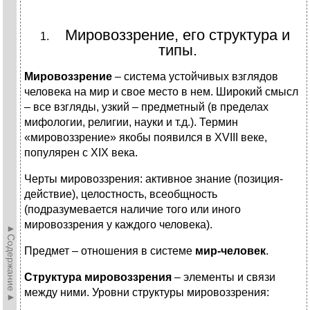
Мировоззрение, его структура и
типы.
Мировоззрение
– система устойчивых взглядов
человека на мир и свое место в нем. Широкий смысл
– все взгляды, узкий – предметный (в пределах
мифологии, религии, науки и т.д.). Термин
«мировоззрение» якобы появился в XVIII веке,
популярен с XIX века.
Черты мировоззрения: активное знание (позиция-
действие), целостность, всеобщность
(подразумевается наличие того или иного
мировоззрения у каждого человека).
►Содержание►
Предмет – отношения в системе
мир-человек
.
Структура мировоззрения
– элементы и связи
между ними. Уровни структуры мировоззрения: