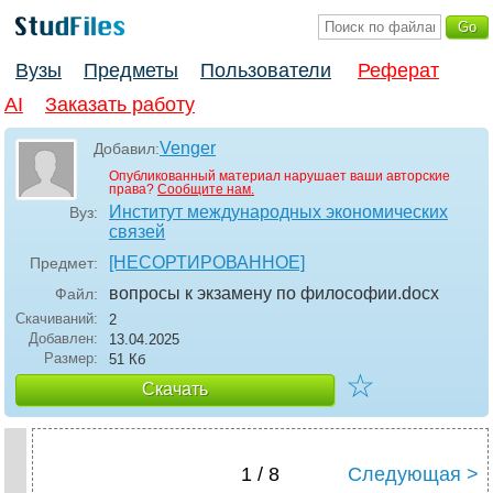
Вузы
Предметы
Пользователи
Реферат
AI
Заказать работу
Venger
Добавил:
Опубликованный материал нарушает ваши авторские
права?
Сообщите нам.
Институт международных экономических
Вуз:
связей
[НЕСОРТИРОВАННОЕ]
Предмет:
вопросы к экзамену по философии
.docx
Файл:
Скачиваний:
2
Добавлен:
13.04.2025
Размер:
51 Кб
☆
Скачать
1 / 8
Следующая >