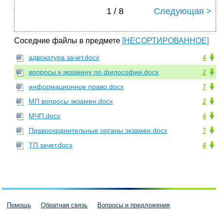
1 / 8
Следующая >
Соседние файлы в предмете
[НЕСОРТИРОВАННОЕ]
адвокатура зачет.docx
4
вопросы к экзамену по философии.docx
2
информационное право.docx
7
МП вопросы экзамен.docx
2
МЧП.docx
4
Правоохранительные органы экзамен.docx
7
ТП зачет.docx
4
Помощь
Обратная связь
Вопросы и предложения