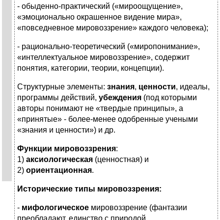
- обыденно-практический («мироощущение»,
«эмоционально окрашенное видение мира»,
«повседневное мировоззрение» каждого человека);
- рационально-теоретический («миропонимание»,
«интеллектуальное мировоззрение», содержит
понятия, категории, теории, концепции).
Структурные элементы:
знания
,
ценности
, идеалы,
программы действий,
убеждения
(под которыми
авторы понимают не «твердые принципы», а
«принятые» - более-менее одобренные учеными
«знания и ценности») и др.
Функции мировоззрения
:
1)
аксиологическая
(ценностная) и
2)
ориентационная
.
Исторические типы мировоззрения:
-
мифологическое
мировоззрение (фантазии
преобладают, единство с природой,