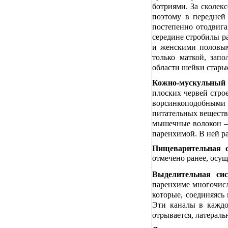
ботриями. За сколек
поэтому в передней
постепенно отодвига
середине стробилы 
и женскими половым
только маткой, зап
области шейки старые
Кожно-мускульный
плоских червей стро
ворсинкоподобными
питательных веществ
мышечные волокон —
паренхимой. В ней р
Пищеварительная с
отмечено ранее, осущ
Выделительная си
паренхиме многочис
которые, соединяясь
Эти каналы в каждо
отрывается, латерал