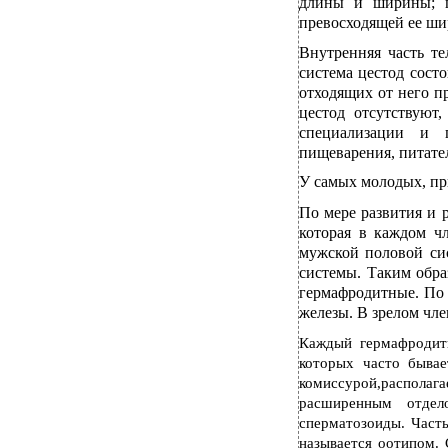
длины и ширины; п
превосходящей ее ши
Внутренняя часть т
система цестод состо
отходящих от него п
цестод отсутствуют
специализации и 
пищеварения, питате
У самых молодых, пр
По мере развития и 
которая в каждом чл
мужской половой си
системы. Таким обра
гермафродитные. По 
железы. В зрелом чле
Каждый гермафродитн
которых часто бывае
комиссурой,располага
расширенным отдел
сперматозоиды. Часть
называется оотипом.