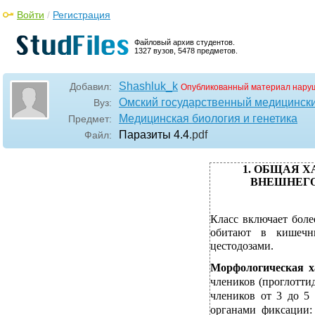
Войти
/
Регистрация
Файловый архив студентов.
1327 вузов, 5478 предметов.
Shashluk_k
Добавил:
Опубликованный материал нару
Омский государственный медицински
Вуз:
Медицинская биология и генетика
Предмет:
Паразиты 4.4
.pdf
Файл:
1. ОБЩАЯ 
ВНЕШНЕГО
Класс включает боле
обитают в кишечн
цестодозами.
Морфологическая х
члеников (проглоттид
члеников от 3 до 5 
органами фиксации