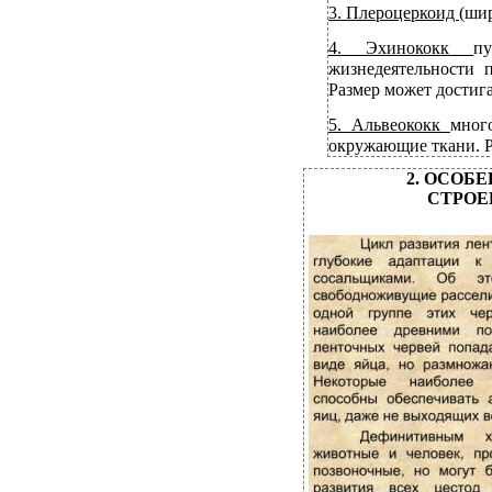
3. Плероцеркоид
(шир
4. Эхинококк
п
жизнедеятельности 
Размер может достига
5. Альвеококк
мног
окружающие ткани. Ра
2. ОСОБ
СТРОЕ