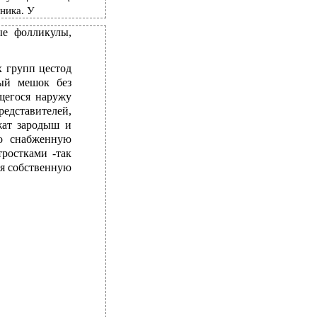
ника. У
ые фолликулы,
х групп цестод
тый мешок без
щегося наружу
едставителей,
жат зародыш и
о снабженную
ростками -так
ая собственную