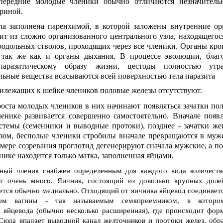
ередние молодые членики обычно отличаются незначитель
риной.
ела заполнена паренхимой, в которой заложены внутренние ор
ит из сложно организованного центрального узла, находящегося
родольных стволов, проходящих через все членики. Органы кр
, так же как и органы дыхания. В процессе эволюции, благ
паразитическому образу жизни, цестоды полностью утр
льные вещества всасываются всей поверхностью тела паразита
илежащих к шейке члеников половые железы отсутствуют.
роста молодых члеников в них начинают появляться зачатки по
енике развивается совершенно самостоятельно. Вначале появ
стемы (семенники и выводные протоки), позднее - зачатки же
зом, бесполые членики стробилы вначале превращаются в мужс
мере созревания проглотид дегенерируют сначала мужские, а п
нике находится только матка, заполненная яйцами.
ый членик снабжен определенным для каждого вида количеств
т очень много. Яичник, состоящий из довольно крупных доле
ется обычно медиально. Отходящий от яичника яйцевод соединяет
ом вагины - так называемым семяприемником, в которо
 яйцевода (обычно несколько расширенная), где происходит фор
 Сюда впадает выводной канал желточников и протоки желез, об