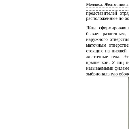
Меллиса. Желточник в
представителей отр
расположенные по бо
Яйца, сформировавши
бывает различным, 
наружного отверсти
маточным отверстие
стоящих на низшей 
желточные тела. Э
крышечкой. У яиц ц
называемыми филамен
эмбриональную оболо