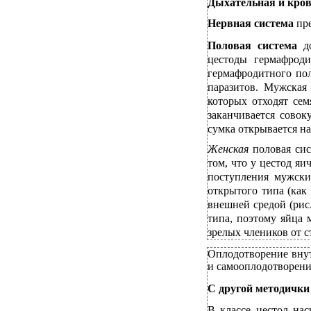
Дыхательная и кро
Нервная система
пр
Половая система
д
цестоды гермафроди
гермафродитного пол
паразитов. Мужская
которых отходят се
заканчивается сово
сумка открывается н
Женская
половая сис
том, что у цестод яи
поступления мужски
открытого типа (как 
внешней средой (рис
типа, поэтому яйца 
зрелых члеников от 
Оплодотворение внут
и самооплодотворени
С другой методички
В классе цестод нас