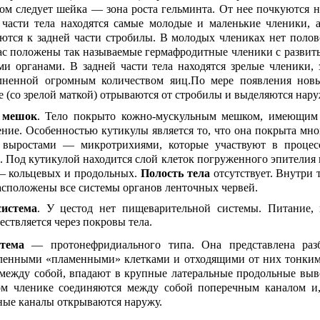
сом следует шейка — зона роста гельминта. От нее почкуются 
 части тела находятся самые молодые и маленькие членики, а
ются к задней части стробилы. В молодых члениках нет поло
рас положены так называемые гермафродитные членики с разви
и органами. В задней части тела находятся зрелые членики, 
олненной огромным количеством яиц.По мере появления нов
 (со зрелой маткой) отрываются от стробилы и выделяются нару
мешок
. Тело покрыто кожно-мускульным мешком, имеющим
ение. Особенностью кутикулы является то, что она покрыта м
 выростами — микротрихиями, которые участвуют в процес
. Под кутикулой находится слой клеток погруженного эпителия 
 кольцевых и продольных.
Полость тела
отсутствует. Внутри 
асположены все системы органов ленточных червей.
истема
. У цестод нет пищеварительной системы. Питание,
ествляется через покровы тела.
стема
— протонефридиального типа. Она представлена ра
ленными «пламенными» клетками и отходящими от них тонким
 между собой, впадают в крупные латеральные продольные вы
м членике соединяются между собой поперечным каналом и,
ьные каналы открываются наружу.