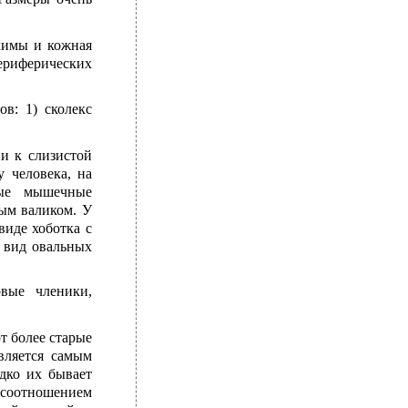
химы и кожная
ериферических
в: 1) сколекс
и к слизистой
 человека, на
лые мышечные
ным валиком. У
виде хоботка с
 вид овальных
овые членики,
т более старые
вляется самым
дко их бывает
 соотношением