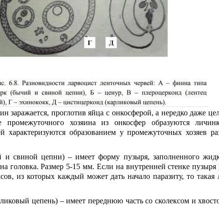
н заражается, проглотив яйца с онкосферой, а нередко даже це
е промежуточного хозяина из онкосфер образуются личин
ей характеризуются образованием у промежуточных хозяев р
й и свиной цепни) – имеет форму пузыря, заполненного жидк
на головка. Размер 5-15 мм. Если на внутренней стенке пузыря 
ксов, из которых каждый может дать начало паразиту, то такая
рликовый цепень) – имеет переднюю часть со сколексом и хвост