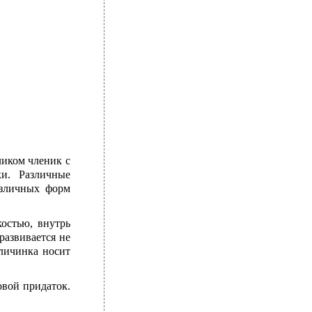
ликом членик с
ки. Различные
азличных форм
остью, внутрь
развивается не
 личинка носит
овой придаток.