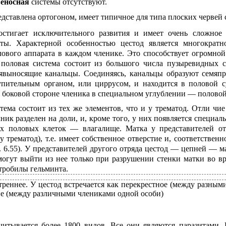
веносная
системы отсутствуют.
едставлена ортогоном, имеет типичное для типа плоских червей 
остигает исключительного развития и имеет очень сложное 
ты. Характерной особенностью цестод является многократн
ового аппарата в каждом членике. Это способствует огромно
 половая система состоит из большого числа пузыревидных с
мявыносящие канальцы. Соединяясь, канальцы образуют семяпр
купительным органом, или циррусом, и находится в половой с
а боковой стороне членика в специальном углублении — половой
тема состоит из тех же элементов, что и у трематод. Отли чие
чник разделен на доли, и, кроме того, у них появляется специал
х половых клеток — влагалище. Матка у представителей от
у трематод), т.е. имеет собственное отверстие и, соответственн
. 6.55). У представителей другого отряда цестод — цепней — м
могут выйти из нее только при разрушении стенки матки во в
стробилы гельминта.
реннее. У цестод встречается как перекрестное (между разными
е (между различными члениками одной особи)
читывается более 1800 видов. Все они являются паразитами.