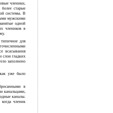
новые членики,
 более старые
вой системы. В
тыми мужскими
занятые одной
ых члеников в
жу.
 типичное для
ногочисленными
се всасывания
и слои гладких
тело заполнено
 как уже было
збросанными в
и канальцами,
водные каналы.
 когда членик