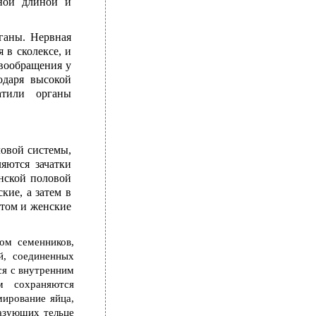
ной длиной и
ганы. Нервная
 в сколексе, и
овообращения у
одаря высокой
атили органы
ловой системы,
ляются зачатки
нской половой
кие, а затем в
отом и женские
ом семенников,
й, соединенных
ся с внутренним
м сохраняются
мирование яйца,
разующих тельце