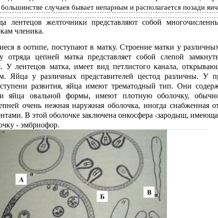
 большинстве случаев бывает непарным и располагается позади яич
яда лентецов желточники представляют собой многочисленн
кам членика.
еся в оотипе, поступают в матку. Строение матки у различны
у отряда цепней матка представляет собой слепой замкну
я. У лентецов матка, имеет вид петлистого канала, открываю
м. Яйца у различных представителей цестод различны. У пр
ступени развития, яйца имеют трематодный тип. Они содер
ти яйца овальной формы, имеют плотную оболочку, обычн
епней очень нежная наружная оболочка, иногда снабженная от
тами. В этой оболочке заключена онкосфера -зародыш, имеющ
чку - эмбриофор.