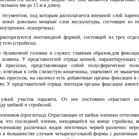
скольких мм до 15 м в длину.
о тегументом, под которым располагается внешний слой парен
е лежат довольно мощные слои мускулатуры, состоящие из п
внутренних -поперечных.
рактеризуются лентовидной формой, состоящей из трех отдело
) тело (стробила).
у булавочной головки и служит, главным образом,для фиксаци
 хозяина. У представителей отряда цепней, паразитирующих у
4 присоски, представляющие собой полусферические по
е, втягивая в себя слизистую кишечника, ущемляют ее мышеч
мо присосок, на сколексе есть добавочные органы фиксации в 
и. У представителей отряда лентецов органы фиксации имеют
 узкий участок паразита. От нее постоянно отрастают н
ду шейкой и стробилой.
 члеников (проглотид). Отрастающие от шейки членики оттесняю
так что последний членик, находящийся на конце стробилы, я
 членикову различных видов ленточных червей различно: нере
и в большинстве случаев четырехугольной формы с различным