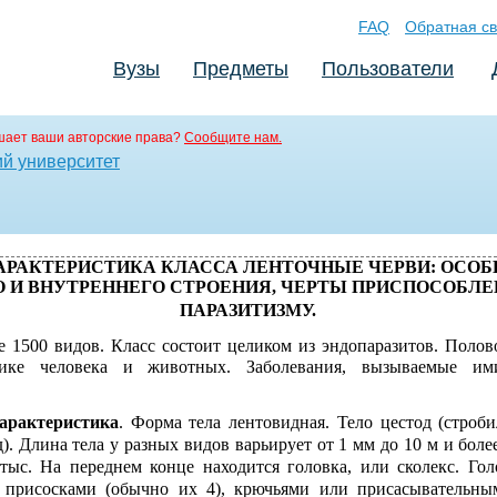
FAQ
Обратная св
Вузы
Предметы
Пользователи
шает ваши авторские права?
Сообщите нам.
й университет
ХАРАКТЕРИСТИКА КЛАССА ЛЕНТОЧНЫЕ ЧЕРВИ: ОСО
 И ВНУТРЕННЕГО СТРОЕНИЯ, ЧЕРТЫ ПРИСПОСОБЛЕ
ПАРАЗИТИЗМУ.
е 1500 видов. Класс состоит целиком из эндопаразитов. Поло
ике человека и животных. Заболевания, вызываемые ими
арактеристика
. Форма тела лентовидная. Тело цестод (строби
). Длина тела у разных видов варьирует от 1 мм до 10 м и более
тыс. На переднем конце находится головка, или сколекс. Го
: присосками (обычно их 4), крючьями или присасыватель