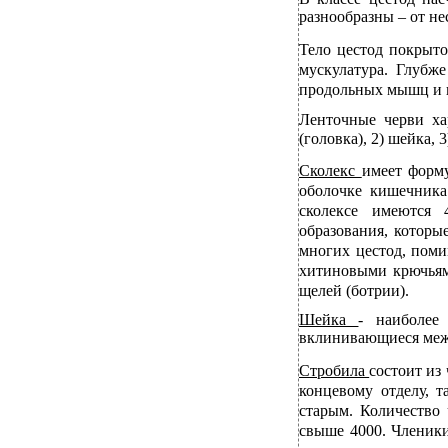
разнообразны – от не
Тело цестод покрыт
мускулатура. Глубж
продольных мышц и 
Ленточные черви ха
(головка), 2) шейка, 3
Сколекс
имеет форм
оболочке кишечника
сколексе имеются 
образования, которы
многих цестод, поми
хитиновыми крючьям
щелей (ботрии).
Шейка
- наиболее
вклинивающиеся меж
Стробила
состоит из
концевому отделу, 
старым. Количество
свыше 4000. Членик