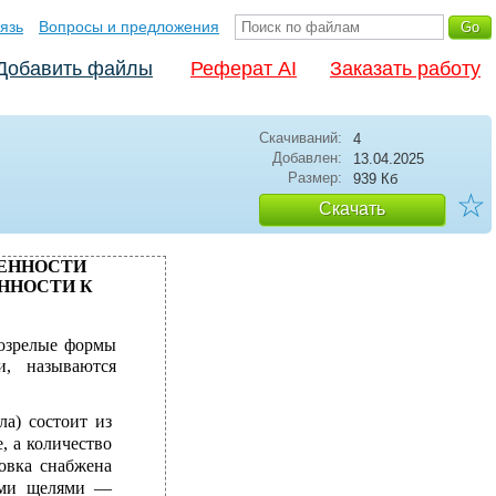
язь
Вопросы и предложения
Добавить файлы
Реферат AI
Заказать работу
Скачиваний:
4
Добавлен:
13.04.2025
Размер:
939 Кб
☆
Скачать
БЕННОСТИ
ННОСТИ К
возрелые формы
, называются
ла) состоит из
, а количество
ловка снабжена
ными щелями —