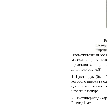
Промежуточный хозяи
массой яиц. В тел
представители цепн
личинок (рис. 6.8).
1. Цистицерк
(бычи
которого ввернута од
один, а много сколе
название ценура.
2. Цистицеркоид
(ка
Размер 1 мм