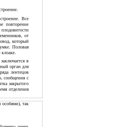
строение.
строение. Все
ое повторение
й плодовитости
еменников, от
овод, который
умке. Половая
 клоаке.
 заключается в
ьный орган для
ряда лентецов
о, сообщения с
атка закрытого
ремя отделения
 особями), так
 Размеры очень