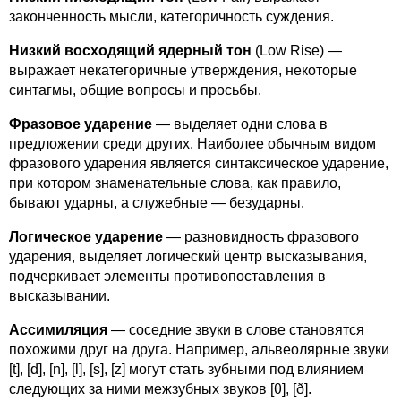
законченность мысли, категоричность суждения.
Низкий восxодящий ядерный тон
(Low Rise) —
выражает некатегоричные утверждения, некоторые
синтагмы, общие вопросы и просьбы.
Фразовое ударение
— выделяет одни слова в
предложении среди других. Наиболее обычным видом
фразового ударения является синтаксическое ударение,
при котором знаменательные слова, как правило,
бывают ударны, а служебные — безударны.
Логическое ударение
— разновидность фразового
ударения, выделяет логический центр высказывания,
подчеркивает элементы противопоставления в
высказывании.
Ассимиляция
— соседние звуки в слове становятся
похожими друг на друга. Например, альвеолярные звуки
[t], [d], [n], [l], [s], [z] могут стать зубными под влиянием
следующих за ними межзубных звуков [θ], [ð].