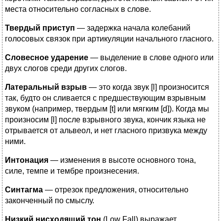
места относительно согласных в слове.
Твердый приступ
— задержка начала колебаний
голосовых связок при артикуляции начального гласного.
Словесное ударение
— выделение в слове одного или
двух слогов среди других слогов.
Латеральный взрыв
— это когда звук [l] произносится
так, будто он сливается с предшествующим взрывным
звуком (например, твердым [t] или мягким [d]). Когда мы
произносим [l] после взрывного звука, кончик языка не
отрывается от альвеол, и нет гласного призвука между
ними.
Интонация
— изменения в высоте основного тона,
силе, темпе и тембре произнесения.
Синтагма
— отрезок предложения, относительно
законченный по смыслу.
Низкий нисходящий тон
(Low Fall) выражает