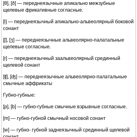
[θ], [ð] — переднеязычные апикально межзубные
щелевые фрикативные согласные.
[l] — переднеязычный апикально-альвеолярный боковой
сонант
[ʃ], [ʒ] — переднеязычные альвеолярно-палатальные
щелевые согласные.
[r] — переднеязычный заальвеолярный срединный
щелевой сонант
[ʧ], [ʤ] — переднеязычные альвеолярно-палатальные
смычные аффрикаты
Губно-губные:
[p], [b] — губно-губные смычные взрывные согласные.
[m] — губно-губной смычный носовой сонант
[w] — губно- губной заднеязычный срединный щелевой
сонант