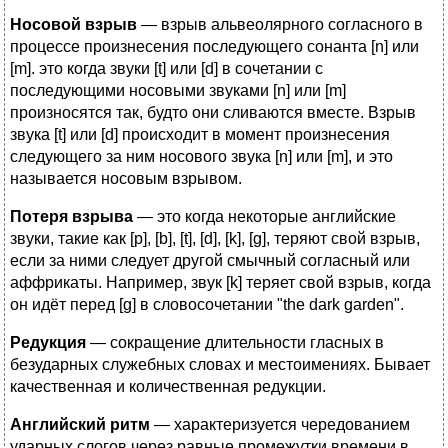
Носовой взрыв
— взрыв альвеолярного согласного в
процессе произнесения последующего сонанта [n] или
[m]. это когда звуки [t] или [d] в сочетании с
последующими носовыми звуками [n] или [m]
произносятся так, будто они сливаются вместе. Взрыв
звука [t] или [d] происходит в момент произнесения
следующего за ним носового звука [n] или [m], и это
называется носовым взрывом.
Потеря взрыва
— это когда некоторые английские
звуки, такие как [p], [b], [t], [d], [k], [g], теряют свой взрыв,
если за ними следует другой смычный согласный или
аффрикаты. Например, звук [k] теряет свой взрыв, когда
он идёт перед [g] в словосочетании "the dark garden".
Редукция
— сокращение длительности гласных в
безударных служебных словах и местоимениях. Бывает
качественная и количественная редукции.
Английский ритм
— характеризуется чередованием
ударных слогов через равные промежутки времени в