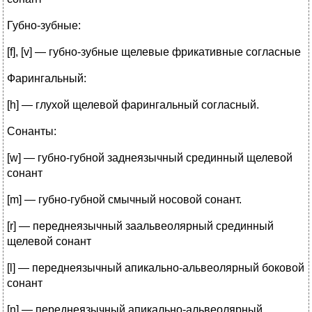
Губно-зубные:
[f], [v] — губно-зубные щелевые фрикативные согласные
Фарингальный:
[h] — глухой щелевой фарингальный согласный.
Сонанты:
[w] — губно-губной заднеязычный срединный щелевой
сонант
[m] — губно-губной смычный носовой сонант.
[r] — переднеязычный заальвеолярный срединный
щелевой сонант
[l] — переднеязычный апикально-альвеолярный боковой
сонант
[n] — переднеязычный апикально-альвеолярный