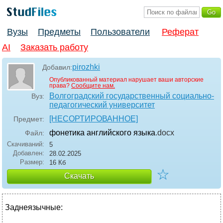
Вузы
Предметы
Пользователи
Реферат
AI
Заказать работу
pirozhki
Добавил:
Опубликованный материал нарушает ваши авторские
права?
Сообщите нам.
Волгоградский государственный социально-
Вуз:
педагогический университет
[НЕСОРТИРОВАННОЕ]
Предмет:
фонетика английского языка
.docx
Файл:
Скачиваний:
5
Добавлен:
28.02.2025
Размер:
16 Кб
☆
Скачать
Заднеязычные: