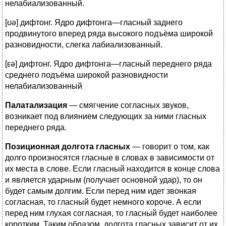
нелабиализованный.
[ʊə] дифтонг. Ядро дифтонга—гласный заднего
продвинутого вперед ряда высокого подъёма широкой
разновидности, слегка лабиализованный.
[εə] дифтонг. Ядро дифтонга—гласный переднего ряда
среднего подъёма широкой разновидности
нелабиализованный
Палатализация
— смягчение согласных звуков,
возникает под влиянием следующих за ними гласных
переднего ряда.
Позиционная долгота гласных
— говорит о том, как
долго произносятся гласные в словах в зависимости от
их места в слове. Если гласный находится в конце слова
и является ударным (получает основной удар), то он
будет самым долгим. Если перед ним идет звонкая
согласная, то гласный будет немного короче. А если
перед ним глухая согласная, то гласный будет наиболее
коротким. Таким образом, долгота гласных зависит от их