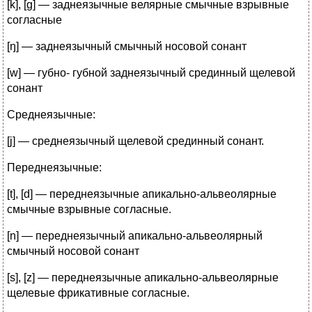
[k], [g] — заднеязычные велярные смычные взрывные
согласные
[ŋ] — заднеязычный смычный носовой сонант
[w] — губно- губной заднеязычный срединный щелевой
сонант
Среднеязычные:
[j] — среднеязычный щелевой срединный сонант.
Переднеязычные:
[t], [d] — переднеязычные апикально-альвеолярные
смычные взрывные согласные.
[n] — переднеязычный апикально-альвеолярный
смычный носовой сонант
[s], [z] — переднеязычные апикально-альвеолярные
щелевые фрикативные согласные.