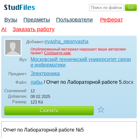
Вузы
Предметы
Пользователи
Реферат
AI
Заказать работу
nyasha_stesnyasha
Добавил:
Опубликованный материал нарушает ваши авторские
права?
Сообщите нам.
Московский технический университет связи
Вуз:
и информатики
Электроника
Предмет:
лабы
/ Отчет по Лабораторной работе 5
.docx
Файл:
Скачиваний:
12
Добавлен:
08.02.2025
Размер:
123 Кб
☆
Скачать
Отчет по Лабораторной работе №5