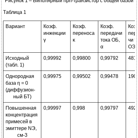
Рисунок 1 – Биполярный npn-транзистор с общей базой
Таблица 1
Вариант
Коэф.
Коэф.
Коэф.
Коэ
инжекции
переноса
передачи
пер
γ
κ
тока ОБ,
чи т
α
ОЭ,
Исходный
0,99992
0,99800
0,99792
481
(табл. 1)
Однородная
0,99975
0,99502
0,99478
190
база η = 0
(диффузион-
ный БТ)
Повышенная
0,99997
0,998
0,99797
492
концентрация
примесей в
эмиттере NЭ,
см-3