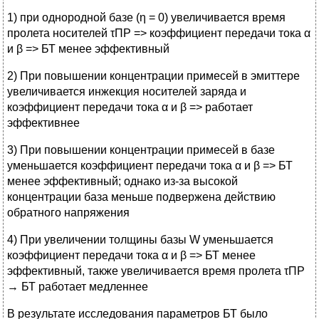
1) при однородной базе (η = 0) увеличивается время
пролета носителей τПР => коэффициент передачи тока α
и β => БТ менее эффективный
2) При повышении концентрации примесей в эмиттере
увеличивается инжекция носителей заряда и
коэффициент передачи тока α и β => работает
эффективнее
3) При повышении концентрации примесей в базе
уменьшается коэффициент передачи тока α и β => БТ
менее эффективный; однако из-за высокой
концентрации база меньше подвержена действию
обратного напряжения
4) При увеличении толщины базы W уменьшается
коэффициент передачи тока α и β => БТ менее
эффективный, также увеличивается время пролета τПР
→ БТ работает медленнее
В результате исследования параметров БТ было