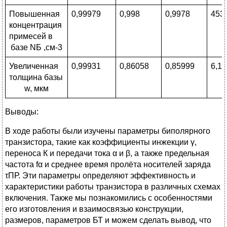
Повышенная
0,99979
0,998
0,9978
453
концентрация
примесей в
базе NБ ,см-3
Увеличенная
0,99931
0,86058
0,85999
6,1
толщина базы
w, мкм
Выводы:
В ходе работы были изучены параметры биполярного
транзистора, такие как коэффициенты инжекции γ,
переноса К и передачи тока α и β, а также предельная
частота fα и среднее время пролёта носителей заряда
τПР. Эти параметры определяют эффективность и
характеристики работы транзистора в различных схемах
включения. Также мы познакомились с особенностями
его изготовления и взаимосвязью конструкции,
размеров, параметров БТ и можем сделать вывод, что