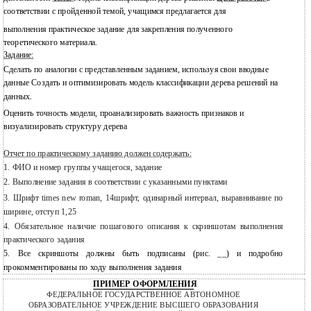
соответствии с пройденной темой, учащимся предлагается для
выполнения практическое задание для закрепления полученного
теоретического материала.
Задание:
Сделать по аналогии с представленным заданием, используя свои вводные
данные Создать и оптимизировать модель классификации дерева решений на
данных.
Оценить точность модели, проанализировать важность признаков и
визуализировать структуру дерева
Отчет по практическому заданию должен содержать:
1.
ФИО и номер группы учащегося, задание
2.
Выполнение задания в соответствии с указанными пунктами
3.
Шрифт times new roman, 14шрифт, одинарный интервал, выравнивание по
ширине, отступ 1,25
4.
Обязательное наличие пошагового описания к скриншотам
выполнения
практического задания
5.
Все скриншоты должны быть подписаны (рис. __) и подробно
прокомментированы по ходу выполнения задания
ПРИМЕР ОФОРМЛЕНИЯ
ФЕДЕРАЛЬНОЕ ГОСУДАРСТВЕННОЕ АВТОНОМНОЕ
ОБРАЗОВАТЕЛЬНОЕ УЧРЕЖДЕНИЕ ВЫСШЕГО ОБРАЗОВАНИЯ