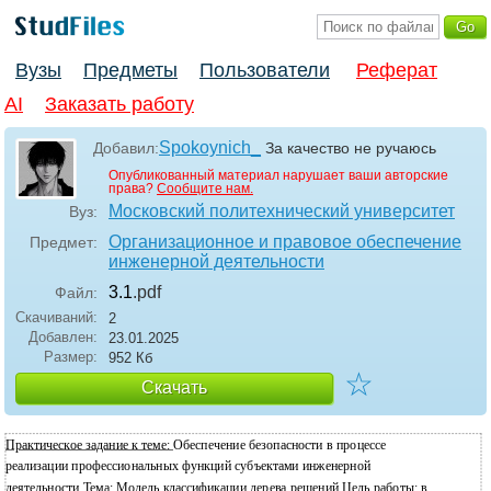
Вузы
Предметы
Пользователи
Реферат
AI
Заказать работу
Spokoynich_
Добавил:
За качество не ручаюсь
Опубликованный материал нарушает ваши авторские
права?
Сообщите нам.
Московский политехнический университет
Вуз:
Организационное и правовое обеспечение
Предмет:
инженерной деятельности
3.1
.pdf
Файл:
Скачиваний:
2
Добавлен:
23.01.2025
Размер:
952 Кб
☆
Скачать
Практическое задание к теме:
Обеспечение безопасности в процессе
реализации профессиональных функций субъектами инженерной
деятельности
Тема:
Модель классификации дерева решений
Цель работы:
в