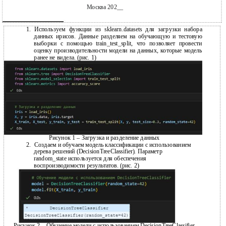
Москва 202__
1.
Используем функции из sklearn.datasets для загрузки набора
данных ирисов. Данные разделяем на обучающую и тестовую
выборки с помощью train_test_split, что позволяет провести
оценку производительности модели на данных, которые модель
ранее не видела. (рис. 1)
Рисунок 1 – Загрузка и разделение данных
2.
Создаем и обучаем модель классификации с использованием
дерева решений (DecisionTreeClassifier). Параметр
random_state используется для обеспечения
воспроизводимости результатов. (рис. 2)
Рисунок 2 – Обучение модели с использованием DecisionTreeClassifier