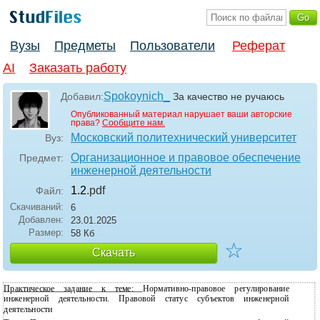
Вузы
Предметы
Пользователи
Реферат
AI
Заказать работу
Spokoynich_
Добавил:
За качество не ручаюсь
Опубликованный материал нарушает ваши авторские
права?
Сообщите нам.
Московский политехнический университет
Вуз:
Организационное и правовое обеспечение
Предмет:
инженерной деятельности
1.2
.pdf
Файл:
Скачиваний:
6
Добавлен:
23.01.2025
Размер:
58 Кб
☆
Скачать
Практическое задание к теме:
Нормативно-правовое регулирование
инженерной деятельности. Правовой статус субъектов инженерной
деятельности