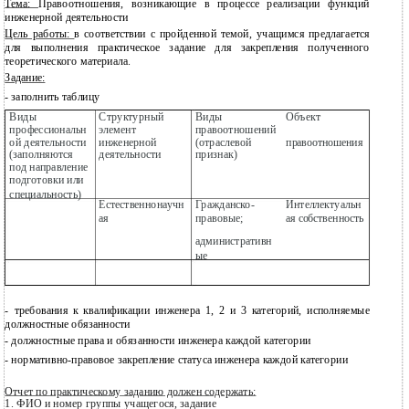
Тема:
Правоотношения, возникающие в процессе реализации функций
инженерной деятельности
Цель работы:
в соответствии с пройденной темой, учащимся предлагается
для выполнения практическое задание для закрепления полученного
теоретического материала.
Задание:
- заполнить таблицу
Виды
Структурный
Виды
Объект
профессиональн
элемент
правоотношений
ой деятельности
инженерной
(отраслевой
правоотношения
(заполняются
деятельности
признак)
под направление
подготовки или
специальность)
Естественнонаучн
Гражданско-
Интеллектуальн
ая
правовые;
ая собственность
административн
ые
-
требования к квалификации инженера 1, 2 и 3 категорий, исполняемые
должностные обязанности
-
должностные права и обязанности инженера каждой категории
-
нормативно-правовое
закрепление статуса инженера каждой категории
Отчет по практическому заданию должен содержать:
1.
ФИО и номер группы учащегося, задание