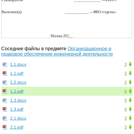
Руководители
______________ ---ФИО---
Выполнил(а)
______________ ---ФИО студента--
Москва 202__
Соседние файлы в предмете
Организационное и
правовое обеспечение инженерной деятельности
1.1.docx
3
1.1.pdf
3
1.2.docx
2
1.2.pdf
6
1.3.docx
5
1.3.pdf
4
2.1.docx
3
2.1.pdf
3