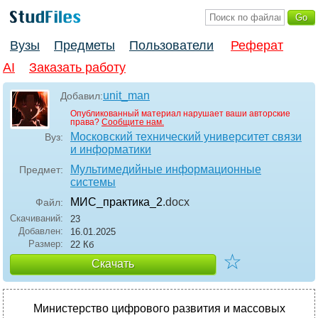
Вузы
Предметы
Пользователи
Реферат
AI
Заказать работу
unit_man
Добавил:
Опубликованный материал нарушает ваши авторские
права?
Сообщите нам.
Московский технический университет связи
Вуз:
и информатики
Мультимедийные информационные
Предмет:
системы
МИС_практика_2
.docx
Файл:
Скачиваний:
23
Добавлен:
16.01.2025
Размер:
22 Кб
☆
Скачать
Министерство цифрового развития и массовых