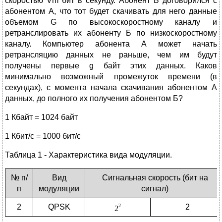
скоростью Vm бит в секунду. Абонент Б договорился с
абонентом А, что тот будет скачивать для него данные
объемом G по высокоскоростному каналу и
ретранслировать их абоненту Б по низкоскоростному
каналу. Компьютер абонента А может начать
ретрансляцию данных не раньше, чем им будут
получены первые g байт этих данных. Каков
минимально возможный промежуток времени (в
секундах), с момента начала скачивания абонентом А
данных, до полного их получения абонентом Б?
1 Кбайт = 1024 байт
1 Кбит/с = 1000 бит/с
Таблица 1 - Характеристика вида модуляции.
№ п/
Вид
Сигнальная скорость (бит на
п
модуляции
сигнал)
2
QPSK
2