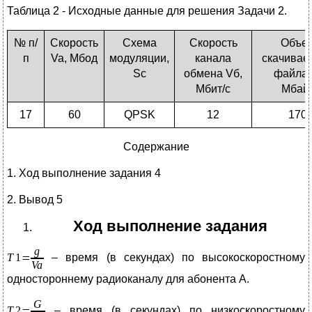
Таблица 2 - Исходные данные для решения Задачи 2.
№ п/
Скорость
Схема
Скорость
Объе
п
Va, Мбод
модуляции,
канала
скачивае
Sc
обмена Vб,
файла 
Мбит/с
Мбай
17
60
QPSK
12
170
Содержание
1. Ход выполнение задания 4
2. Вывод 5
Ход выполнение задания
– время (в секундах) по высокоскоростному
одностороннему радиоканалу для абонента A.
– время (в секундах) по низкоскоростному