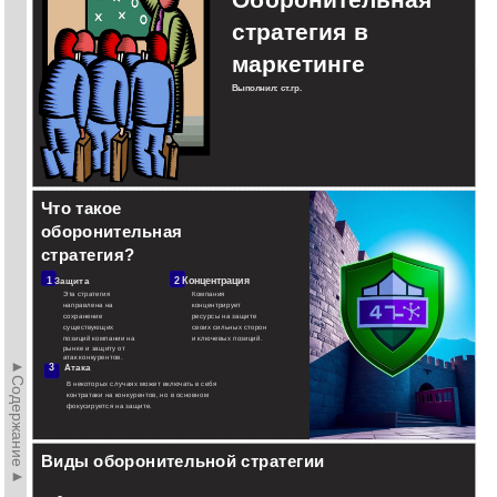
стратегия в
маркетинге
Выполнил: ст.гр.
Что такое
оборонительная
стратегия?
1
2
Концентрация
Защита
Эта стратегия
Компания
направлена на
концентрирует
сохранение
ресурсы на защите
существующих
своих сильных сторон
позиций компании на
и ключевых позиций.
рынке и защиту от
атак конкурентов.
►Содержание►
3
Атака
В некоторых случаях может включать в себя
контратаки на конкурентов, но в основном
фокусируется на защите.
Виды оборонительной стратегии