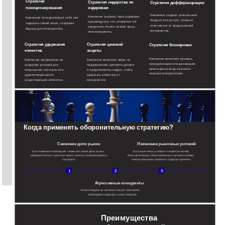
Стратегия
Стратегия лидерства по
Стратегия дифференциации
позиционирования
издержкам
Компания создает уникальный
Компания снижает свои издержки
Компания позиционирует себя как
продукт или услугу, которые
производства, что позволяет ей
лидера в своей нише, создавая
отличаются от предложений
предлагать более низкие цены,
барьер для конкурентов.
конкурентов.
чем конкуренты.
Стратегия удержания
Стратегия ценовой
Стратегия блокировки
клиентов
защиты
Компания включает приемы,
Компания направлена на
Компания включает меры по
затрудняющие или делающие
создание условий для
поддержанию ценового уровня
невыгодным вход на рынок
повышения лояльности и
и предложению скидок, чтобы
новыми конкурентами.
удовлетворенности
удержать клиентов от
существующих клиентов.
конкурентов
Когда применять оборонительную стратегию?
Снижение доли рынка
Изменение рыночных условий
Если компания наблюдает снижение своей доли рынка,
Если рыночные условия становятся менее
оборонительная стратегия может помочь стабилизировать
благоприятными, оборонительная стратегия может
ситуацию.
помочь компании пережить трудные времена.
1
2
3
Агрессивные конкуренты
Когда конкуренты активно атакуют компанию,
необходимо защищать свою позицию.
Преимущества