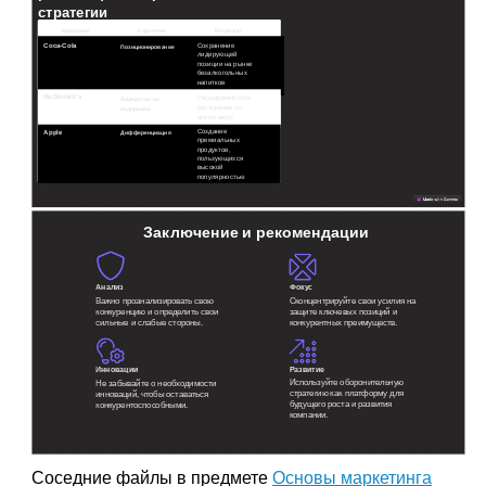
стратегии
Компания
Стратегия
Результат
Coca-Cola
Сохранение
Позиционирование
лидирующей
позиции на рынке
безалкогольных
напитков
McDonald's
Расширение сети
Лидерство по
ресторанов по
издержкам
всему миру
Создание
Apple
Дифференциация
премиальных
продуктов,
пользующихся
высокой
популярностью
Заключение и рекомендации
Анализ
Фокус
Важно проанализировать свою
Сконцентрируйте свои усилия на
конкуренцию и определить свои
защите ключевых позиций и
сильные и слабые стороны.
конкурентных преимуществ.
Развитие
Инновации
Используйте оборонительную
Не забывайте о необходимости
стратегию как платформу для
инноваций, чтобы оставаться
будущего роста и развития
конкурентоспособными.
компании.
Соседние файлы в предмете
Основы маркетинга