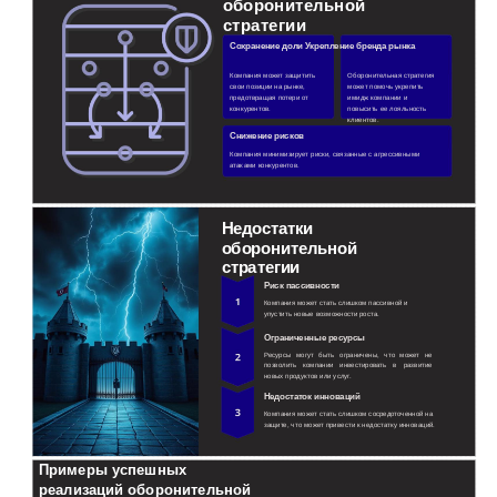
оборонительной
стратегии
Сохранение доли Укрепление бренда рынка
Компания может защитить
Оборонительная стратегия
свои позиции на рынке,
может помочь укрепить
предотвращая потери от
имидж компании и
конкурентов.
повысить ее лояльность
клиентов.
Снижение рисков
Компания минимизирует риски, связанные с агрессивными
атаками конкурентов.
Недостатки
оборонительной
стратегии
Риск пассивности
Компания может стать слишком пассивной и
упустить новые возможности роста.
Ограниченные ресурсы
Ресурсы могут быть ограничены, что может не
позволить компании инвестировать в развитие
новых продуктов или услуг.
Недостаток инноваций
Компания может стать слишком сосредоточенной на
защите, что может привести к недостатку инноваций.
Примеры успешных
реализаций оборонительной