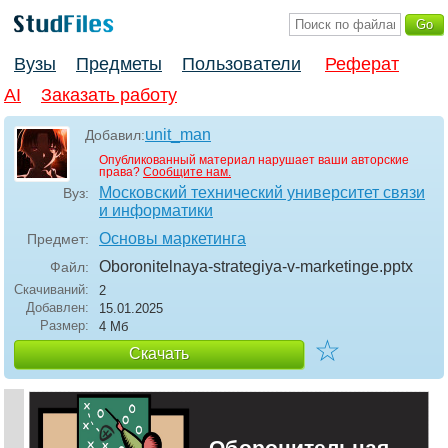
Вузы
Предметы
Пользователи
Реферат
AI
Заказать работу
unit_man
Добавил:
Опубликованный материал нарушает ваши авторские
права?
Сообщите нам.
Московский технический университет связи
Вуз:
и информатики
Основы маркетинга
Предмет:
Oboronitelnaya-strategiya-v-marketinge
.pptx
Файл:
Скачиваний:
2
Добавлен:
15.01.2025
Размер:
4 Мб
☆
Скачать
Оборонительная