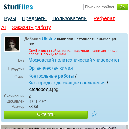
Вузы
Предметы
Пользователи
Реферат
AI
Заказать работу
Ukslev
Добавил:
выявляя неточности симуляции
рая
Опубликованный материал нарушает ваши авторские
права?
Сообщите нам.
Московский политехнический университет
Вуз:
Органическая химия
Предмет:
Контрольные работы
/
Файл:
Кислородосодержащие соединения
/
кислород3
.jpg
Скачиваний:
2
Добавлен:
30.11.2024
Размер:
53 Кб
☆
Скачать