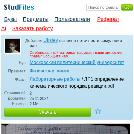
Вузы
Предметы
Пользователи
Реферат
AI
Заказать работу
Ukslev
Добавил:
выявляя неточности симуляции
рая
Опубликованный материал нарушает ваши авторские
права?
Сообщите нам.
Московский политехнический университет
Вуз:
Физическая химия
Предмет:
Лабораторные работы
/ ЛР1 определение
Файл:
кинематического порядка реакции
.pdf
Скачиваний:
2
Добавлен:
25.11.2024
Размер:
2 Мб
☆
Скачать