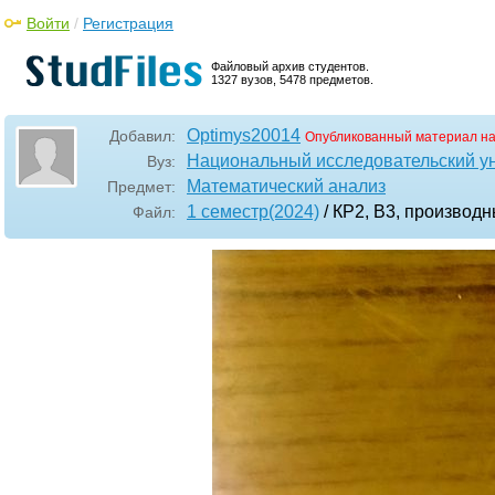
Войти
/
Регистрация
Файловый архив студентов.
1327 вузов, 5478 предметов.
Optimys20014
Добавил:
Опубликованный материал на
Национальный исследовательский у
Вуз:
Математический анализ
Предмет:
1 семестр(2024)
/ КР2, В3, производ
Файл: