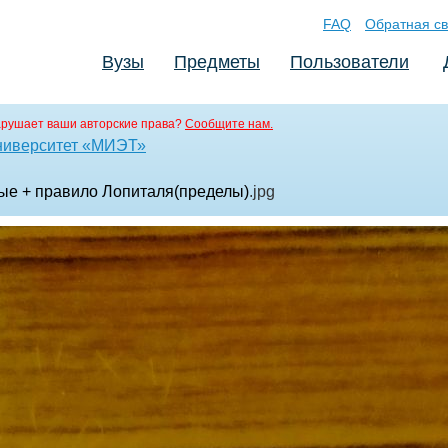
FAQ
Обратная св
Вузы
Предметы
Пользователи
рушает ваши авторские права?
Сообщите нам.
ниверситет «МИЭТ»
ные + правило Лопиталя(пределы)
.jpg