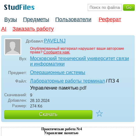
Вузы
Предметы
Пользователи
Реферат
AI
Заказать работу
PAVELNJ
Добавил:
Опубликованный материал нарушает ваши авторские
права?
Сообщите нам.
Московский технический университет связи
Вуз:
и информатики
Операционные системы
Предмет:
Лабораторные работы терминал
/ ПЗ 4
Файл:
Управление памятью
.pdf
Скачиваний:
9
Добавлен:
28.10.2024
Размер:
274 Кб
☆
Скачать
Практическая работа №4
Управление памятью