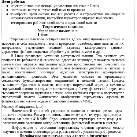
Цели работы:
изучить основные методы управления памятью в Linux
●
построить карту виртуальной памяти процесса
●
●
приобрести практические навыки работы с инструментами мониторинга
использования памяти, настройки параметров виртуальной памяти,
тестирования работоспособности оперативной памяти
Теоретические сведения
Управление памятью в
Linux
Управление памятью осуществляется ядром операционной системы и
включает в себя выделение памяти процессам, освобождение памяти по их
завершении, управление таблицей страниц, кеширование данных,
управление файлом подкачки, обработку ошибок памяти и др.
В Linux реализован механизм виртуальной памяти. Это означает, что
процессы не работают с физическими адресами напрямую, у каждого процесса
имеется свое закрытое виртуальное адресное пространство, что позволяет им
располагать большим объемом памяти, чем физически доступно в системе, а
также обеспечивает изоляцию адресных пространств одновременно
выполняющихся процессов. Этот механизм основан на организации
совместного функционирования оперативной и внешней памяти. Процесс
выполняет обращение к памяти, используя виртуальный адрес, а механизм
виртуальной памяти определяет соответствующий ему физический адрес или
выполняет операцию подкачки в случае, если требуемая страница отсутствует в
оперативной памяти. Фактическое отображение виртуальных адресов на
физические выполняет модуль управления памятью (MMU,
Memory Management Unit).
Наименьшей единицей управления памятью с точки зрения ядра
является страница. Размер страницы зависит от архитектуры процессора,
обычно он равен 4 Кбайт. Ядро использует структуру
struct page
для
отслеживания состояния каждой страницы физической памяти в системе.
Информацию о состоянии виртуальных страниц процесса можно
получить с помощью команды
pmap
, вызванной с указанием pid процесса.
Преобразование виртуальных адресов в физические