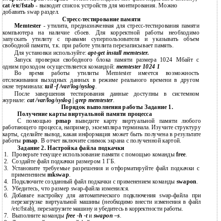
cat /etc/fstab
- выводит список устройств для монтирования. Можно
добавить swap раздел.
Стресс-тестирование памяти
Memtester
- утилита, предназначенная для стресс-тестирования памяти
компьютера на наличие сбоев. Для корректной работы необходимо
запускать утилиту с правами суперпользователя и указывать объем
свободной памяти, т.к. при работе утилита перезаписывает память.
Для установки используйте:
apt-get
install memtester.
Запуск проверки свободного блока памяти размера 1024 Мбайт с
одним проходом осуществляется командой:
memtester 1024 1
Во время работы утилиты Memtester имеется возможность
отслеживания выходных данных в режиме реального времени в другом
окне терминала:
tail
-f /var/log/syslog
.
После завершения тестирования данные доступны в системном
журнале:
cat /var/log/syslog | grep memtester
.
Порядок выполнения работы Задание 1.
Получение карты виртуальной памяти процесса
С помощью
pmap
выведите карту виртуальной памяти любого
работающего процесса, например, экземпляра терминала. Изучите структуру
карты, сделайте вывод, какая информация может быть получена в результате
работы
pmap
. В отчет включите снимок экрана с полученной картой.
Задание 2. Настройка файла подкачки
1.
Проверьте текущее использование памяти с помощью команды
free
.
2.
Создайте файл подкачки размером 1 ГБ.
3.
Установите требуемые разрешения и отформатируйте файл подкачки с
применением
mkswap
.
4.
Подключите созданный файл подкачки с применением команды
swapon
.
5.
Убедитесь, что размер
swap-файла изменился.
6.
Добавьте настройку для автоматического подключения
swap-файла при
перезагрузке виртуальной машины (необходимо внести изменения в файл
/etc/fstab), перезагрузите машину и убедитесь в корректности работы.
7.
Выполните команды
free
-h
-t
и
swapon
–s
.