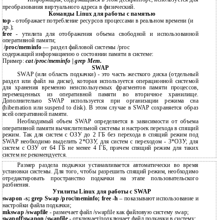
преобразования виртуального адреса в физический.
Команды Linux для работы с памятью
top
- отображает потребление ресурсов процессами в реальном времени (и
др.);
free
- утилита для отображения объема свободной и использованной
оперативной памяти;
/proc/meminfo
— раздел файловой системы /proc
содержащий информациеию о состоянии памяти в системе:
Пример:
cat /proc/meminfo | grep Mem.
SWAP
SWAP (или область подкачки) - это часть жесткого диска (отдельный
раздел или файл на диске), которая используется операционной системой
для хранения временно неиспользуемых фрагментов памяти процессов,
перемещенных из оперативной памяти во вторичное хранилище.
Дополнительно SWAP используется при организации режима сна
(hibernation или suspend to disk). В этом случае в SWAP сохраняется образ
всей оперативной памяти.
Необходимый объем SWAP определяется в зависимости от объема
оперативной памяти вычислительной системы и настроек перехода в спящий
режим. Так для систем с ОЗУ до 2 ГБ без перехода в спящий режим под
SWAP необходимо выделить 2*ОЗУ, для систем с переходом - 3*ОЗУ; для
систем с ОЗУ от 64 ГБ не менее 4 ГБ, причем спящий режим для таких
систем не рекомендуется.
Размер раздела подкачки устанавливается автоматически во время
установки системы. Для того, чтобы разрешить спящий режим, необходимо
отредактировать пространство подкачки на этапе пользовательского
разбиения.
Утилиты Linux для работы с SWAP
swapon -s; grep Swap /proc/meminfo; free -h
– показывают использование и
настройки файла подкачки;
mkswap /swapfile
- размечает файл /swapfile как файловую систему swap;
swapoff\swapon /swapfile
- отключает/подключает файл подкачки в систему;