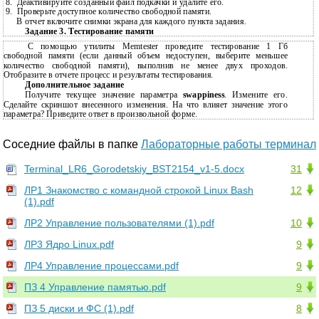
8.
Деактивируйте созданный файл подкачки и удалите его.
9.
Проверьте доступное количество свободной памяти.
В
отчет включите снимки экрана для каждого пункта задания.
Задание 3. Тестирование памяти
С помощью утилиты Memtester проведите тестирование 1 Гб
свободной памяти (если данный объем недоступен, выберите меньшее
количество свободной памяти), выполнив не менее двух проходов.
Отобразите в отчете процесс и результаты тестирования.
Дополнительное задание
Получите текущее значение параметра
swappiness
. Измените его.
Сделайте скриншот внесенного изменения. На что влияет значение этого
параметра? Приведите ответ в произвольной форме.
Соседние файлы в папке
Лабораторные работы терминал
Terminal_LR6_Gorodetskiy_BST2154_v1-5.docx
31
ЛР1 Знакомство с командной строкой Linux Bash
12
(1).pdf
ЛР2 Управление пользователями (1).pdf
10
ЛР3 Ядро Linux.pdf
9
ЛР4 Управление процессами.pdf
9
ПЗ 4 Управление памятью.pdf
9
ПЗ 5 диски и ФС (1).pdf
8