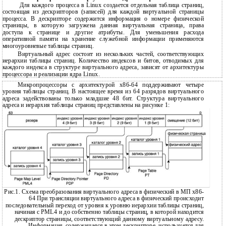
Для каждого процесса в Linux создается отдельная таблица страниц,
состоящая из дескрипторов (записей) для каждой виртуальной страницы
процесса. В дескрипторе содержится информация о номере физической
страницы, в которую загружена данная виртуальная страница, права
доступа к странице и другие атрибуты. Для уменьшения расхода
оперативной памяти на хранение служебной информации применяются
многоуровневые таблицы страниц.
Виртуальный адрес состоит из нескольких частей, соответствующих
иерархии таблицы страниц. Количество индексов и битов, отводимых для
каждого индекса в структуре виртуального адреса, зависят от архитектуры
процессора и реализации ядра Linux.
Микропроцессоры с архитектурой x86-64 поддерживают четыре
уровня таблицы страниц. В настоящее время из 64 разрядов виртуального
адреса задействованы только младшие 48 бит. Структура виртуального
адреса и иерархия таблицы страниц представлены на рисунке 1:
Рис.1. Схема преобразования виртуального адреса в физический в МП х86-
64 При трансляции виртуального адреса в физический происходит
последовательный переход от уровня к уровню иерархии таблицы страниц,
начиная с PML4 и до собственно таблицы страниц, в которой находится
дескриптор страницы, соответствующий данному виртуальному адресу.
Информация, содержащаяся в этом дескрипторе, используется для