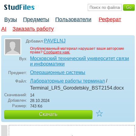
Вузы
Предметы
Пользователи
Реферат
AI
Заказать работу
PAVELNJ
Добавил:
Опубликованный материал нарушает ваши авторские
права?
Сообщите нам.
Московский технический университет связи
Вуз:
и информатики
Операционные системы
Предмет:
Лабораторные работы терминал
/
Файл:
Terminal_LR5_Gorodetskiy_BST2154
.docx
Скачиваний:
14
Добавлен:
28.10.2024
Размер:
743 Кб
☆
Скачать