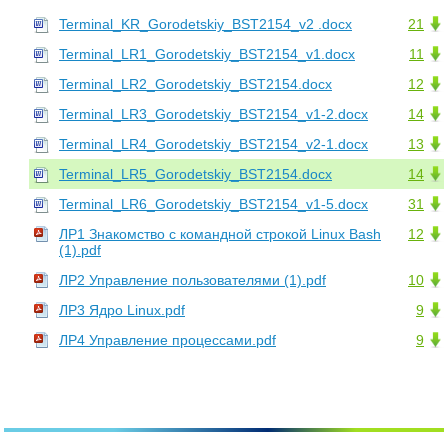
Terminal_KR_Gorodetskiy_BST2154_v2 .docx
21
Terminal_LR1_Gorodetskiy_BST2154_v1.docx
11
Terminal_LR2_Gorodetskiy_BST2154.docx
12
Terminal_LR3_Gorodetskiy_BST2154_v1-2.docx
14
Terminal_LR4_Gorodetskiy_BST2154_v2-1.docx
13
Terminal_LR5_Gorodetskiy_BST2154.docx
14
Terminal_LR6_Gorodetskiy_BST2154_v1-5.docx
31
ЛР1 Знакомство с командной строкой Linux Bash
12
(1).pdf
ЛР2 Управление пользователями (1).pdf
10
ЛР3 Ядро Linux.pdf
9
ЛР4 Управление процессами.pdf
9