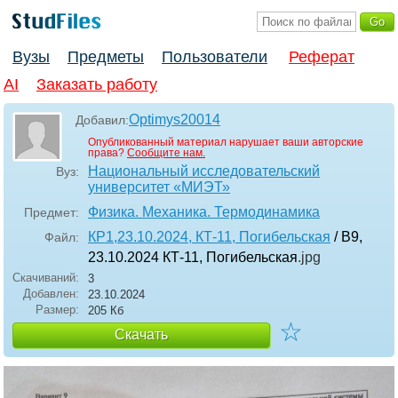
Вузы
Предметы
Пользователи
Реферат
AI
Заказать работу
Optimys20014
Добавил:
Опубликованный материал нарушает ваши авторские
права?
Сообщите нам.
Национальный исследовательский
Вуз:
университет «МИЭТ»
Физика. Механика. Термодинамика
Предмет:
КР1,23.10.2024, КТ-11, Погибельская
/ В9,
Файл:
23.10.2024 КТ-11, Погибельская
.jpg
Скачиваний:
3
Добавлен:
23.10.2024
Размер:
205 Кб
☆
Скачать