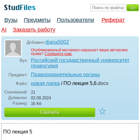
Вузы
Предметы
Пользователи
Реферат
AI
Заказать работу
diana5002
Добавил:
Опубликованный материал нарушает ваши авторские
права?
Сообщите нам.
Российский государственный университет
Вуз:
правосудия
Правоохранительные органы
Предмет:
новая папка
/ ПО лекция 5,6
.docx
Файл:
Скачиваний:
21
Добавлен:
02.09.2024
Размер:
16 Кб
☆
Скачать
ПО лекция 5