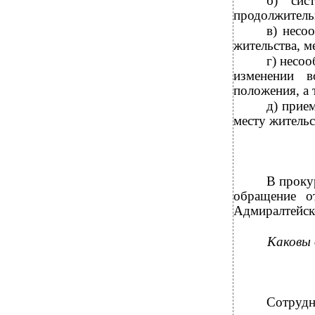
б) сис
продолжитель
в) несо
жительства, м
г) несо
изменении в
положения, а 
д) прие
месту жительс
В проку
обращение о
Адмиралтейск
Каковы 
Сотрудн