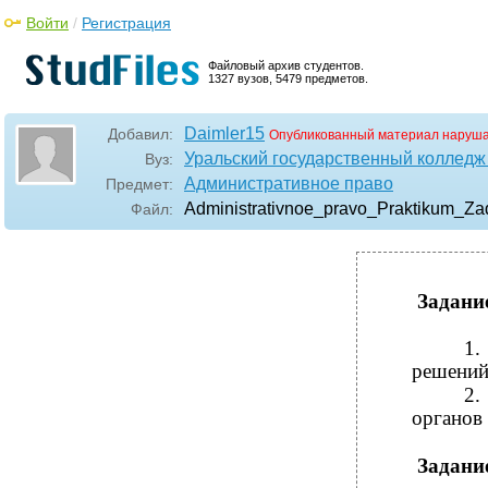
Войти
/
Регистрация
Файловый архив студентов.
1327 вузов, 5479 предметов.
Daimler15
Добавил:
Опубликованный материал наруша
Уральский государственный колледж 
Вуз:
Административное право
Предмет:
Administrativnoe_pravo_Praktikum_Z
Файл:
Задани
1.
решений
2.
органов
Задани