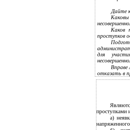
Дайте 
Каковы
несовершенно
Каков 
проступков о
Подго
администрат
для участ
несовершенно
Вправе 
отказать в п
Являют
проступками и
а) неяв
напряженного