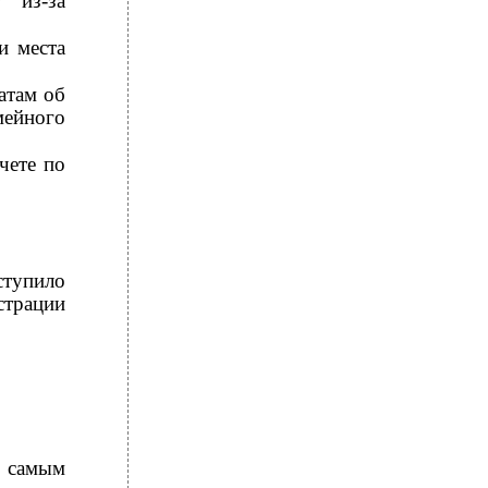
 из-за
и места
атам об
ейного
чете по
ступило
трации
м самым