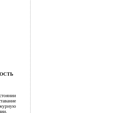
НОСТЬ
остоянии
ставание
ежурную
ции.