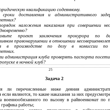
юридическую квалификацию содеянному.
 сроки доставления и административного зад
летних?
порядок наложения наказания при совершении нес
дновременно?
товьте проект заключения прокурора по д
ивном правонарушении в отношении несовершеннолет
ия в производстве по делу в комиссии по
летних.
ли администрация клуба проверять паспорта посети
ропуске в ночной клуб?
25
Задача 2
ся ли перечисленные ниже деяния администрат
 если являются, то какие наказания за них предусмотр
ка военнообязанного по вызову в райвоенкомат по 
 графика работы;