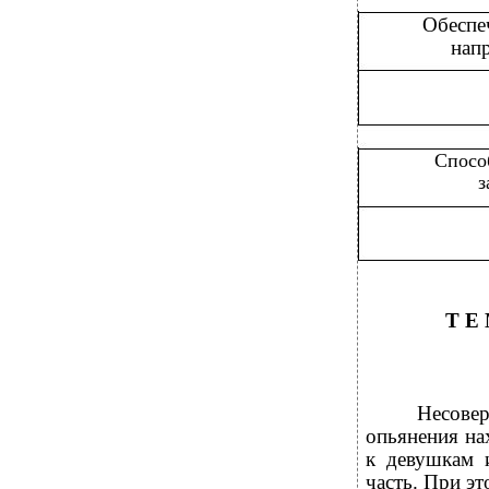
Обеспе
нап
Спосо
з
Т Е
Несовер
опьянения на
к девушкам 
часть. При эт