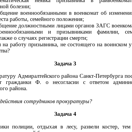
тематическая неявка призывника в райвоенкомат
ной болезни;
общение военнообязанными в военкомат об изменени
еста работы, семейного положения;
общение должностными лицами органов ЗАГС военком
оеннообязанными и призывниками фамилии, сем
также о случаях регистрации смерти;
м на работу призывника, не состоящего на воинском у
тва?
Задача 3
ратуру Адмиралтейского района Санкт-Петербурга по
т гражданки Ф. о несогласии с ответом админис
ого района.
действия сотрудников прокуратуры?
Задача 4
ики полиции, отдыхая в лесу, развели костер, те