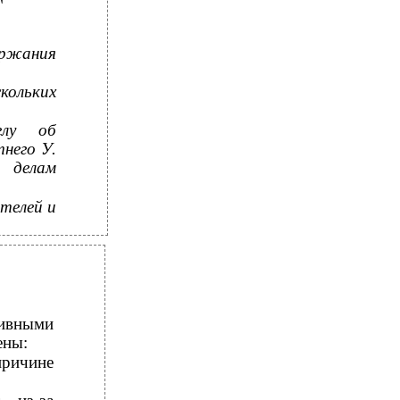
ержания
кольких
елу об
него У.
 делам
телей и
ивными
ены:
причине