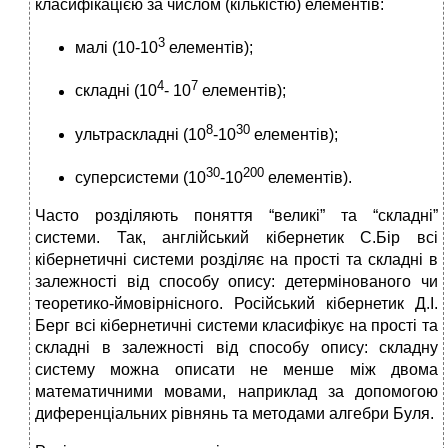
класифікацією за числом (кількістю) елементів:
3
малі (10-10
елементів);
4
7
складні (10
- 10
елементів);
8
30
ультраскладні (10
-10
елементів);
30
200
суперсистеми (10
-10
елементів).
Часто розділяють поняття “великі” та “складні”
системи. Так, англійський кібернетик С.Бір всі
кібернетичні системи розділяє на прості та складні в
залежності від способу опису: детермінованого чи
теоретико-ймовірнісного. Російський кібернетик Д.І.
Берг всі кібернетичні системи класифікує на прості та
складні в залежності від способу опису: складну
систему можна описати не менше між двома
математичними мовами, наприклад за допомогою
диференціальних рівнянь та методами алгебри Буля.