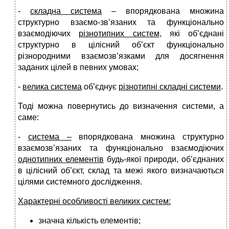
-
складна система
– впорядкована множина
структурно взаємо-зв’язаних та функціонально
взаємодіючих
різнотипних систем
, які об’єднані
структурно в цілісний об’єкт функціонально
різнородними взаємозв’язками для досягнення
заданих цілей в певних умовах;
-
велика система
об’єднує
різнотипні складні системи
.
Тоді можна повернутись до визначення системи, а
саме:
-
система –
впорядкована множина структурно
взаємозв’язаних та функціонально взаємодіючих
однотипних елементів
будь-якої природи, об’єднаних
в цілісний об’єкт, склад та межі якого визначаються
цілями системного дослідження.
Характерні особливості великих систем:
значна кількість елементів;