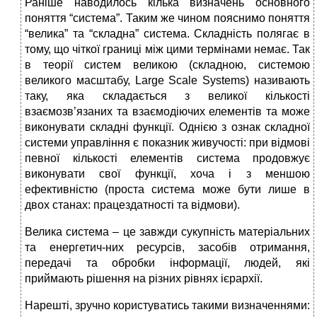
Раніше наводилось кілька визначень основного
поняття “система”. Таким же чином пояснимо поняття
“велика” та “складна” система. Складність полягає в
тому, що чіткої границі між цими термінами немає. Так
в теорії систем великою (складною, системою
великого масштабу, Large Scale Systems) називають
таку, яка складається з великої кількості
взаємозв’язаних та взаємодіючих елементів та може
виконувати складні функції. Однією з ознак складної
системи управління є показник живучості: при відмові
певної кількості елементів система продовжує
виконувати свої функції, хоча і з меншою
ефективністю (проста система може бути лише в
двох станах: працездатності та відмови).
Велика система – це завжди сукупність матеріальних
та енергетич-них ресурсів, засобів отримання,
передачі та обробки інформації, людей, які
приймають рішення на різних рівнях ієрархії.
Нарешті, зручно користуватись такими визначеннями: