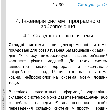
1 / 30
Следующая >
4. Інженерія систем і програмного
забезпечення
4.1. Складні та великі системи
Складні системи
- це цілеспрямовані системи,
побудовані для розв'язування багатоцільових задач і
для їх опису використовують взаємопов'язаний
комплекс різних моделей. До таких систем
відносяться місто, корпорація з чисельністю
співробітників понад 15 тис., економічна система
країни, нейрофізіологічна система мозку людини
тощо.
►Содержание►
Внаслідок недостатньої інформації управління
складною системою може давати непередбачені або
ж небажані наслідки. Є два основних способи
переведення складної системи у просту. Перший