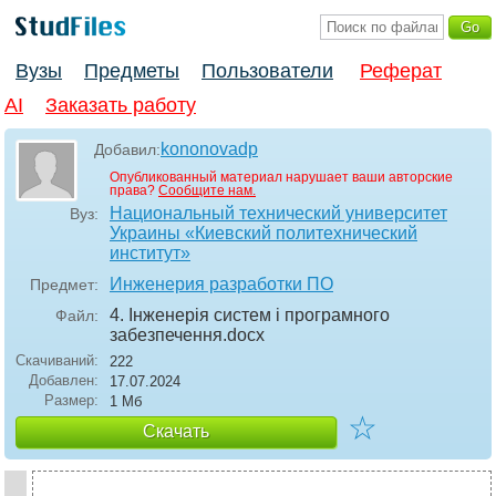
Вузы
Предметы
Пользователи
Реферат
AI
Заказать работу
kononovadp
Добавил:
Опубликованный материал нарушает ваши авторские
права?
Сообщите нам.
Национальный технический университет
Вуз:
Украины «Киевский политехнический
институт»
Инженерия разработки ПО
Предмет:
4. Інженерія систем і програмного
Файл:
забезпечення
.docx
Скачиваний:
222
Добавлен:
17.07.2024
Размер:
1 Мб
☆
Скачать