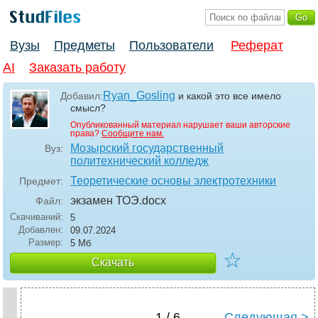
Вузы
Предметы
Пользователи
Реферат
AI
Заказать работу
Ryan_Gosling
Добавил:
и какой это все имело
смысл?
Опубликованный материал нарушает ваши авторские
права?
Сообщите нам.
Мозырский государственный
Вуз:
политехнический колледж
Теоретические основы электротехники
Предмет:
экзамен ТОЭ
.docx
Файл:
Скачиваний:
5
Добавлен:
09.07.2024
Размер:
5 Мб
☆
Скачать
1 / 6
Следующая >