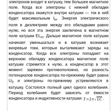
электронов входит в катушку, тем большее магнитное
поле. Когда все электроны с нижней обкладки
конденсатора окажутся внутри катушки — ток в ней
будет максимальным I
. Энергия электрического
m
поля в диэлектрике между его обкладками равно
нулю, но вся эта энергия заключена в магнитном
поле катушки EL
. Дальше магнитное поле катушки
m
начинает уменьшаться и в катушке возникает
вихревые токи, которые выталкивают заряды на
конденсатор. Когда все электроны попадают на
верхнюю обкладку конденсатора магнитное поле
катушки стремится к нулю, а конденсатор в этот
момент заряжен противоположно, но разность
потенциалов конденсатора по-прежнему будет равна
U
и электроны по-прежнему устремляются в
0
катушку. Состоялся полный цикл одного колебания.
Период колебания будет зависеть от ёмкости
конденсатора и индуктивности катушки:
.