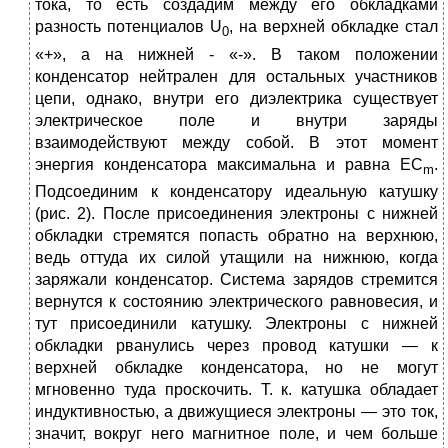
тока, то есть создадим между его обкладками
разность потенциалов U
, на верхней обкладке стал
0
«+», а на нижней - «-». В таком положении
конденсатор нейтрален для остальных участников
цепи, однако, внутри его диэлектрика существует
электрическое поле и внутри заряды
взаимодействуют между собой. В этот момент
энергия конденсатора максимальна и равна EC
.
m
Подсоединим к конденсатору идеальную катушку
(рис. 2). После присоединения электроны с нижней
обкладки стремятся попасть обратно на верхнюю,
ведь оттуда их силой утащили на нижнюю, когда
заряжали конденсатор. Система зарядов стремится
вернутся к состоянию электрического равновесия, и
тут присоединили катушку. Электроны с нижней
обкладки рванулись через провод катушки — к
верхней обкладке конденсатора, но не могут
мгновенно туда проскочить. Т. к. катушка обладает
индуктивностью, а движущиеся электроны — это ток,
значит, вокруг него магнитное поле, и чем больше