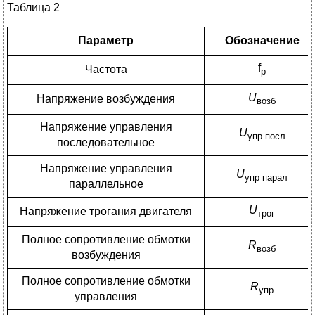
Таблица 2
Параметр
Обозначение
f
Частота
р
U
Напряжение возбуждения
возб
Напряжение управления
U
упр посл
последовательное
Напряжение управления
U
упр парал
параллельное
U
Напряжение трогания двигателя
трог
Полное сопротивление обмотки
R
возб
возбуждения
Полное сопротивление обмотки
R
упр
управления