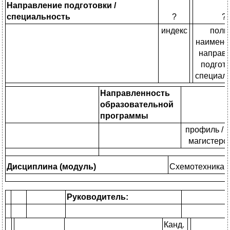
Направление подготовки /
специальность
?
?
индекс
полн
наимено
направ
подгото
специал
Направленность
образовательной
программы
профиль / 
магистерс
Дисциплина (модуль)
Схемотехника
Руководитель:
Канд.