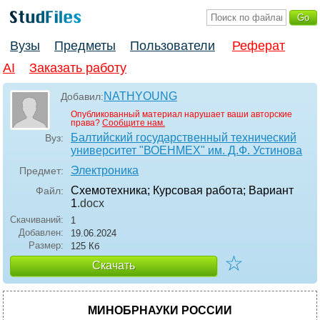
Вузы
Предметы
Пользователи
Реферат
AI
Заказать работу
NATHYOUNG
Добавил:
Опубликованный материал нарушает ваши авторские
права?
Сообщите нам.
Балтийский государственный технический
Вуз:
университет "ВОЕНМЕХ" им. Д.Ф. Устинова
Электроника
Предмет:
Схемотехника; Курсовая работа; Вариант
Файл:
1
.docx
Скачиваний:
1
Добавлен:
19.06.2024
Размер:
125 Кб
☆
Скачать
МИНОБРНАУКИ РОССИИ