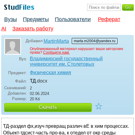
Вузы
Предметы
Пользователи
Реферат
AI
Заказать работу
Добавил:
MartinMarta
marta.m2004@yandex.ru
Опубликованный материал нарушает ваши авторские
права?
Сообщите нам.
Владимирский государственный
Вуз:
университет им. Столетовых
Физическая химия
Предмет:
ТД
.docx
Файл:
Скачиваний:
2
Добавлен:
02.06.2024
Размер:
20 Кб
☆
Скачать
ТД-раздел фх,изуч превращ различ вЕ в хим процессах.
Объект-тдсист-часть про-ва, к отедел от окр среды