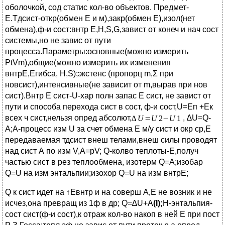
оболочкой, сод статис кол-во объектов. Предмет-
Е.Тдсист-откр(обмен Е и м),закр(обмен Е),изол(нет
обмена),ф-и сост:внтр Е,Н,S,G,завист от конеч и нач сост
системы,но не завис от пути
процесса.Параметры:основные(можно измерить
PtVm),общие(можно измерить их изменения
внтрЕ,Егибса, Н,S);экстенс (пропорц m,Σ при
новсист),интенсивные(не зависит от m,вырав при нов
сист).Внтр Е сист-U-хар полн запас Е сист, не завист от
пути и способа перехода сист в сост, ф-и сост,U=Eп +Eк
всех ч сист,нельзя опред абсолют,
, ∆U=Q-
А;А-процесс изм U за счет обмена E м/у сист и окр ср,Е
передаваемая тдсист внеш телами,внеш силы проводят
над сист А по изм V,А=рV; Q-колво теплоты-Е,получ
частью сист в рез теплообмена, изотерм Q=A;изобар
Q=U на изм энтальпии;изохор Q=U на изм внтрE;
Q к сист идет на ↑Евнтр и на соверш А,Е не возник и не
исчез,она превращ из 1ф в др; Q=∆U+A
(
I
);
Н-энтальпия-
сост сист(ф-и сост),к отраж кол-во накоп в ней Е при пост