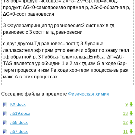
TS,обр=продукт-исход(G= ΣV*G- ΣV*G);сгор=исход-
продукт; ∆G<0-самопроизво прямая р, ∆G>0-обратная р,
∆G<0-сост равновесия
З Фаулера/принцип тд равновесия:2 сист нах в тд
равновес с 3 состт в тд равновесии
с друг другом.Тд равновес=пост t; З Луванье-
лапласа:тепл эф прям р=по велич и обрат по знаку тепл
эф обратной р; З Гиббса-Гельмгольца:Eгибса+∆F=∆U-
T∆S,является ур объедин 1 и 2 зак тд,изм G в ходе бар-
терм процесса и изм Fв ходе хор-терм процесса-выраж
макс А в этих процессах
Соседние файлы в предмете
Физическая химия
КХ.docx
9
лб19.docx
13
лб5.docx
12
лб7.docx
11