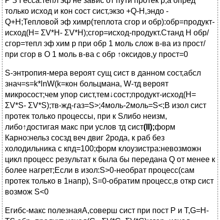
Р З Гесса:тепл эф не завис от пути протек р,а опред
только исход и кон сост сист,экзо +Q-H,эндо -
Q+H;Тепловой эф химр(теплота сгор и обр):обр=продукт-
исход(Н= ΣV*H- ΣV*H);сгор=исход-продукт.Станд Н обр/
сгор=тепл эф хим р при обр 1 моль слож в-ва из прост/
при сгор в О 1 моль в-ва с обр ↑оксидов,у прост=0
S-энтропия-мера вероят сущ сист в данном сост,абсл
знач=s=k*lnW(k=кон больцмана, W-тд вероят
микросост;чем упор сист,тем↓сост;продукт-исход(Н=
ΣV*S- ΣV*S);тв-жд-газ=S>;4моль-2моль=S<;В изол сист
протек только процессы, при к Sлибо неизм,
либо↑достигая макс при услов тд сист
(I
I
);
форм
Карно:нельз сосзд веч двиг 2рода, к раб без
холодильника с кпд=100;форм клоузистра:невозможн
цикл процесс результат к была бы передана Q от менее к
более нагрет;Если в изол:S>0-необрат процесс(сам
протек только в 1напр), S=0-обратим процесс,в откр сист
возмож S<0
Егибс-макс полезнаяА,соверш сист при пост Р и Т,G=H-