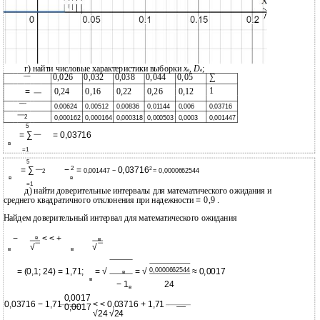
г) найти числовые характеристики выборки
х
,
D
;
в
в
0,026
0,032
0,038
0,044
0,05
∑
1
=
0,24
0,16
0,22
0,26
0,12
0,00624
0,00512
0,00836
0,01144
0,006
0,03716
2
0,000162
0,000164
0,000318
0,000503
0,0003
0,001447
5
= ∑
= 0,03716
в
=1
5
2
= ∑
−
=
0,03716
2
0,001447 −
= 0,0000662544
2
в
в
=1
д) найти доверительные интервалы для математического ожидания и
=
0,9
среднего квадратичного отклонения при надежности
.
Найдем доверительный интервал для математического ожидания
−
в
< < +
в
√
√
в
в
0,0000662544
= (0,1; 24) = 1,71;
= √
= √
≈ 0,0017
в
в
− 1
24
в
0,0017
0,03716 − 1,71
< < 0,03716 + 1,71
0,0017
√24 √24