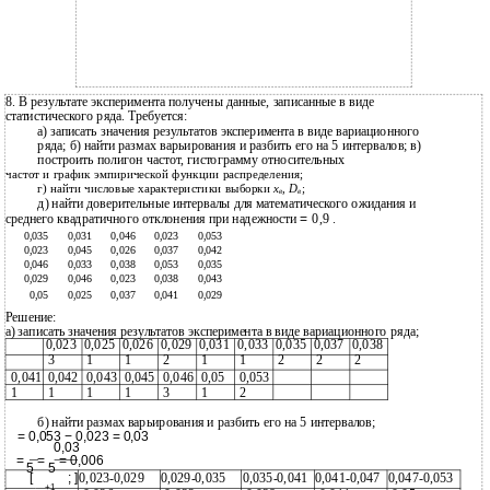
8. В результате эксперимента получены данные, записанные в виде
статистического ряда. Требуется:
а) записать значения результатов эксперимента в виде вариационного
ряда; б) найти размах варьирования и разбить его на 5 интервалов; в)
построить полигон частот, гистограмму относительных
частот и график эмпирической функции распределения;
г) найти числовые характеристики выборки
х
,
D
;
в
в
д) найти доверительные интервалы для математического ожидания и
=
0,9
среднего квадратичного отклонения при надежности
.
0,035
0,031
0,046
0,023
0,053
0,023
0,045
0,026
0,037
0,042
0,046
0,033
0,038
0,053
0,035
0,029
0,046
0,023
0,038
0,043
0,05
0,025
0,037
0,041
0,029
Решение:
а) записать значения результатов эксперимента в виде вариационного ряда;
0,023
0,025
0,026
0,029
0,031
0,033
0,035
0,037
0,038
3
1
1
2
1
1
2
2
2
0,041
0,042
0,043
0,045
0,046
0,05
0,053
1
1
1
1
3
1
2
б) найти размах варьирования и разбить его на 5 интервалов;
= 0,053 − 0,023 = 0,03
0,03
=
=
= 0,006
5
5
[
; ]
0,023-0,029
0,029-0,035
0,035-0,041
0,041-0,047
0,047-0,053
+1