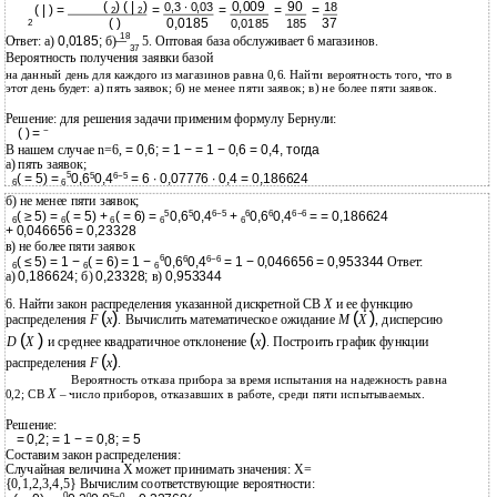
(
) ( |
)
0,009
90
18
0,3 ∙ 0,03
( | ) =
=
=
=
=
2
2
( )
0,0185
37
2
0,0185
185
18
Ответ: а)
0,0185;
б)
5. Оптовая база обслуживает 6 магазинов.
37
Вероятность получения заявки базой
на данный день для каждого из магазинов равна 0,6. Найти вероятность того, что в
этот день будет: а) пять заявок; б) не менее пяти заявок; в) не более пяти заявок.
Решение: для решения задачи применим формулу Бернули:
−
( ) =
В нашем случае n=6,
= 0,6; = 1 − = 1 − 0,6 = 0,4, тогда
а) пять заявок;
5
5
6−5
( = 5) =
0,6
0,4
= 6 ∙ 0,07776 ∙ 0,4 = 0,186624
6
6
б) не менее пяти заявок;
5
6
5
6−5
6
6−6
( ≥ 5) =
( = 5) +
( = 6) =
0,6
0,4
+
0,6
0,4
= = 0,186624
6
6
6
6
6
+ 0,046656 = 0,23328
в) не более пяти заявок
6
6
6−6
( ≤ 5) = 1 −
( = 6) = 1 −
0,6
0,4
= 1 − 0,046656 = 0,953344
Ответ:
6
6
6
а)
0,186624;
б)
0,23328;
в)
0,953344
X
6. Найти закон распределения указанной дискретной СВ
и ее функцию
(
)
(
)
распределения
F
x
. Вычислить математическое ожидание
M
X
, дисперсию
(
)
(
)
D
X
и среднее квадратичное отклонение
x
. Построить график функции
(
)
распределения
F
x
.
Вероятность отказа прибора за время испытания на надежность равна
X
0,2; СВ
– число приборов, отказавших в работе, среди пяти испытываемых.
Решение:
= 0,2; = 1 − = 0,8; = 5
Составим закон распределения:
Случайная величина Х может принимать значения: X=
{0,1,2,3,4,5} Вычислим соответствующие вероятности:
0
0
5−0