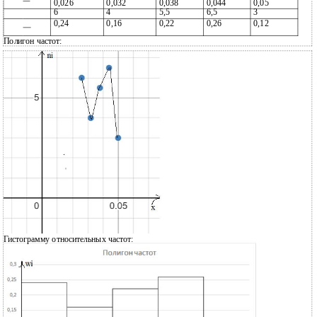
0,026
0,032
0,038
0,044
0,05
6
4
5,5
6,5
3
0,24
0,16
0,22
0,26
0,12
Полигон частот:
Гистограмму относительных частот: