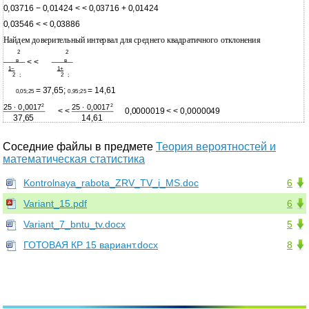
0,03716 − 0,01424 < < 0,03716 + 0,01424
0,03546 < < 0,03886
Найдем доверительный интервал для среднего квадратичного отклонения
2
2
в
в
< <
1−
1+
2
;
2
;
= 37,65;
= 14,61
0,05;25
0,95;25
2
2
25 ∙ 0,0017
25 ∙ 0,0017
< <
0,0000019 < < 0,0000049
37,65
14,61
Соседние файлы в предмете
Теория вероятностей и
математическая статистика
Kontrolnaya_rabota_ZRV_TV_i_MS.doc
6
Variant_15.pdf
6
Variant_7_bntu_tv.docx
5
ГОТОВАЯ КР 15 вариант.docx
8