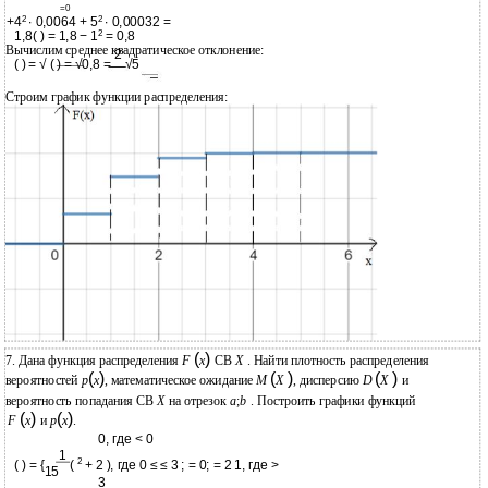
=0
2
2
+4
∙ 0,0064 + 5
∙ 0,00032 =
2
1,8( ) = 1,8 − 1
= 0,8
Вычислим среднее квадратическое отклонение:
2
( ) = √ ( ) = √0,8 =
√5
Строим график функции распределения:
(
)
X
7. Дана функция распределения
F
x
СВ
. Найти плотность распределения
(
)
(
)
(
)
вероятностей
p
x
, математическое ожидание
M
X
, дисперсию
D
X
и
X
вероятность попадания СВ
на отрезок
a
;
b
. Построить графики функций
(
)
(
)
F
x
и
p
x
.
0, где < 0
1
2
( ) = {
(
+ 2 ), где 0 ≤ ≤ 3 ; = 0; = 2 1, где >
15
3