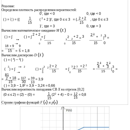
Решение:
Определим плотность распределения вероятностей:
0′, где < 0
0, где < 0
1
2 + 2
2
′
( ) =
( ) = {(
(
+ 2 ))′, где 0 ≤ ≤ 3
= {
, где 0 ≤ ≤ 3
15
15
1′, где > 3
0, где > 3
(
)
Вычислим математическое ожидание
M
X
2 + 2
3
2
2
3
+ 2
3
( ) = ∫
( ) = ∫
= ∫
+
2
|
=
=
2
+∞
3
3
15
15
0
15
−∞
0
0
18 + 9
9
=
15
=
= 1,8
5
(
)
Вычислим дисперсию
D
X
2
2
( ) = (
) −
( )
4
3
2
2
2
2 + 2
+ 2
+
4
3
3
3
3
2
+∞
2
3
2
2
(
) = ∫
( ) = ∫
= ∫
=
|
=
15
15
15
0
−∞
0
0
81
+ 18
2
117
39
=
=
=
= 3,9
15
30
10
2
( ) = 3,9 − 1,8
= 3,9 − 3,24 = 0,66
X
Вычислим вероятность попадания СВ
на отрезок [0;2]
1
12
2
(0 ≤ ≤ 2) = (2) − (0) =
(2
+ 4) − 0 =
= 0,8
15
15
(
)
(
)
Строим графики функций
F
x
и
p
x