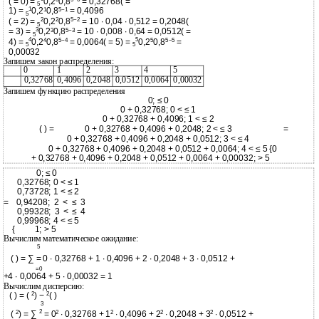
( = 0) =
0,2
0,8
= 0,32768( =
5
1
1
5−1
1) =
0,2
0,8
= 0,4096
5
2
2
5−2
( = 2) =
0,2
0,8
= 10 ∙ 0,04 ∙ 0,512 = 0,2048(
5
3
3
5−3
= 3) =
0,2
0,8
= 10 ∙ 0,008 ∙ 0,64 = 0,0512( =
5
4
5
4
5−4
5
5−5
4) =
0,2
0,8
= 0,0064( = 5) =
0,2
0,8
=
5
5
0,00032
Запишем закон распределения:
0
1
2
3
4
5
0,32768
0,4096
0,2048
0,0512
0,0064
0,00032
Запишем функцию распределения
0; ≤ 0
0 + 0,32768; 0 < ≤ 1
0 + 0,32768 + 0,4096; 1 < ≤ 2
( ) =
0 + 0,32768 + 0,4096 + 0,2048; 2 < ≤ 3
=
0 + 0,32768 + 0,4096 + 0,2048 + 0,0512; 3 < ≤ 4
0 + 0,32768 + 0,4096 + 0,2048 + 0,0512 + 0,0064; 4 < ≤ 5 {0
+ 0,32768 + 0,4096 + 0,2048 + 0,0512 + 0,0064 + 0,00032; > 5
0; ≤ 0
0,32768; 0 < ≤ 1
0,73728; 1 < ≤ 2
=
0,94208; 2 < ≤ 3
0,99328; 3 < ≤ 4
0,99968; 4 < ≤ 5
{
1; > 5
Вычислим математическое ожидание:
5
( ) = ∑ = 0 ∙ 0,32768 + 1 ∙ 0,4096 + 2 ∙ 0,2048 + 3 ∙ 0,0512 +
=0
+4 ∙ 0,0064 + 5 ∙ 0,00032 = 1
Вычислим дисперсию:
2
2
( ) = (
) −
( )
3
2
2
2
2
2
2
(
) = ∑
= 0
∙ 0,32768 + 1
∙ 0,4096 + 2
∙ 0,2048 + 3
∙ 0,0512 +