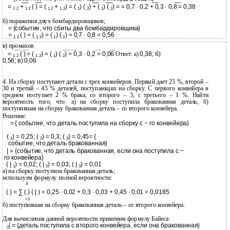
=
+
( ) = (
+
) = (
) (
) + (
) (
) = = 0,7 ∙ 0,2 + 0,3 ∙ 0,8 = 0,38
1 2
1 2
1 2
1 2
1
2
1
2
б) поражения двух бомбардировщиков;
= {событие, что сбиты два бомбардировщика}
=
( ) = (
) = (
) (
) = 0,7 ∙ 0,8 = 0,56
1 2
1 2
1
2
в) промахов
=
( ) = (
) = (
) (
) = 0,3 ∙ 0,2 = 0,06
Ответ: а)
0,38; б)
1 2
1 2
1
2
0,56; в) 0,06
4. На сборку поступают детали с трех конвейеров. Первый дает 25 %, второй –
30 и третий – 45 % деталей, поступающих на сборку. С первого конвейера в
среднем поступает 2 % брака, со второго – 3, с третьего – 1 %. Найти
вероятность того, что: а) на сборку поступила бракованная деталь; б)
поступившая на сборку бракованная деталь – со второго конвейера.
Решение:
= { событие, что деталь поступила на сборку с − го конвейера}
(
) = 0,25; (
) = 0,3; (
) = 0,45= {
1
2
3
событие, что деталь бракованная}
| = {событие, что деталь бракованная, если она поступила с −
го конвейера}
( |
) = 0,02; ( |
) = 0,03; ( |
) = 0,01
1
2
3
а) на сборку поступила бракованная деталь;
используем формулу полной вероятности:
3
( ) = ∑ ( ) ( | ) = 0,25 ∙ 0,02 + 0,3 ∙ 0,03 + 0,45 ∙ 0,01 = 0,0185
=1
б) поступившая на сборку бракованная деталь – со второго конвейера.
Для вычисления данной вероятности применим формулу Байеса:
| = {деталь поступила с второго конвейера, если она бракованная}
2