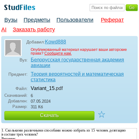
Вузы
Предметы
Пользователи
Реферат
AI
Заказать работу
Kowd888
Добавил:
Опубликованный материал нарушает ваши авторские
права?
Сообщите нам.
Белорусская государственная академия
Вуз:
авиации
Теория вероятностей и математическая
Предмет:
статистика
Variant_15
.pdf
Файл:
Скачиваний:
6
Добавлен:
07.05.2024
Размер:
311 Кб
☆
Скачать
1. Сколькими различными способами можно избрать из 15 человек делегацию
в составе трех человек?
Решение: