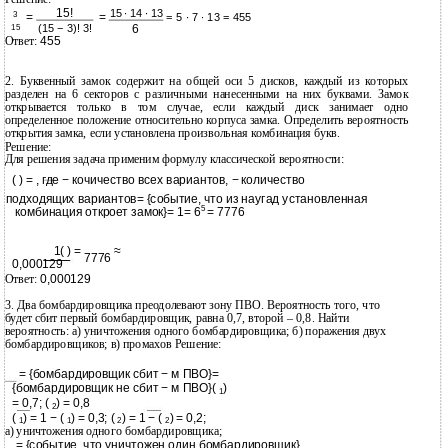
15!
15 ∙ 14 ∙ 13
3
=
=
= 5 ∙ 7 ∙ 13 = 455
15
(15 − 3)! 3!
6
Ответ:
455
2. Буквенный замок содержит на общей оси 5 дисков, каждый из которых
разделен на 6 секторов с различными нанесенными на них буквами. Замок
открывается только в том случае, если каждый диск занимает одно
определенное положение относительно корпуса замка. Определить вероятность
открытия замка, если установлена произвольная комбинация букв.
Решение:
Для решения задача применим формулу классической вероятности:
( ) = , где − кочичество всех вариантов, − количество
подходящих вариантов= {событие, что из наугад установленная
5
комбинация откроет замок}= 1= 6
= 7776
1( ) =
≈
7776
0,000129
Ответ:
0,000129
3. Два бомбардировщика преодолевают зону ПВО. Вероятность того, что
будет сбит первый бомбардировщик, равна 0,7, второй – 0,8. Найти
вероятность: а) уничтожения одного бомбардировщика; б) поражения двух
бомбардировщиков; в) промахов Решение:
= {бомбардировщик сбит − м ПВО}=
{бомбардировщик не сбит − м ПВО}(
)
1
= 0,7; (
) = 0,8
2
(
) = 1 − (
) = 0,3; (
) = 1 − (
) = 0,2;
1
1
2
2
а) уничтожения одного бомбардировщика;
= {событие, что уничтожен один бомбардировщик}