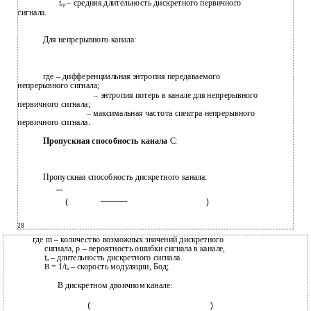
t
– средняя длительность дискретного первичного
ср
сигнала.
Для непрерывного канала:
где – дифференциальная энтропия передаваемого
непрерывного сигнала;
– энтропия потерь в канале для непрерывного
первичного сигнала;
– максимальная частота спектра непрерывного
первичного сигнала.
Пропускная способность канала
C:
Пропускная способность дискретного канала:
(
)
28
где m – количество возможных значений дискретного
сигнала, p – вероятность ошибки сигнала в канале,
t
– длительность дискретного сигнала.
и
= 1/t
– скорость модуляции, Бод;
В
и
В
дискретном двоичном канале:
(
)