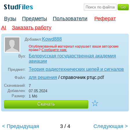
Вузы
Предметы
Пользователи
Реферат
AI
Заказать работу
Kowd888
Добавил:
Опубликованный материал нарушает ваши авторские
права?
Сообщите нам.
Белорусская государственная академия
Вуз:
авиации
Теория радиотехнических цепей и сигналов
Предмет:
для решения
/ справочник ртцс
.pdf
Файл:
Скачиваний:
7
Добавлен:
07.05.2024
Размер:
1 Мб
☆
Скачать
< Предыдущая
3 / 4
Следующая >