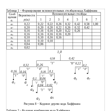
Таблица 1 − Формирование вспомогательных столбцов кода Хаффмана
Вспомогательные столбцы
Сооб
Вероятности
щения
р(а
)
1
2
3
4
5
6
7
а
i
i
0,22
0,22
0,22
0,26
0,32
0,42
0,58
1,00
а
5
0,20
0,20
0,20
0,22
0,26
0,32
0,42
а
7
0,16
0,16
0,16
0,20
0,22
0,26
а
1
0,16
0,16
0,16
0,16
0,20
а
4
0,10
0,10
0,16
0,16
а
2
0,10
0,10
0,10
а
8
0,04
0,06
а
3
0,02
а
6
1,0
0,42
0,58
"1"
"0"
0,22
0,26
0,32
0,2
" 0"
" 1"
"1"
" 0"
0,16
0,16
0,1
0,16
"1"
"0"
"0"
"1"
а
а
0,1
0,06
5
7
а
а
а
"0"
"1"
1
2
0,04
0,02
4
а
"0"
"1"
8
а
а
6
3
Рисунок 8 − Кодовое дерево кода Хаффмана
Таблица 2 − Кодовые комбинации кода Хаффмана