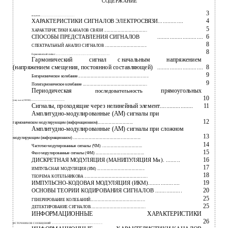
СОДЕРЖАНИЕ
3
ВВЕДЕНИЕ ......................................................................................
4
ХАРАКТЕРИСТИКИ СИГНАЛОВ ЭЛЕКТРОСВЯЗИ................
5
ХАРАКТЕРИСТИКИ КАНАЛОВ СВЯЗИ ....................................
6
СПОСОБЫ ПРЕДСТАВЛЕНИЯ СИГНАЛОВ
.............................
8
СПЕКТРАЛЬНЫЙ АНАЛИЗ СИГНАЛОВ ...................................
8
Гармонический сигнал ....................................................................
Гармонический
сигнал
с начальным
напряжением
(напряжением смещения, постоянной составляющей)
8
.............................
9
Бигармоническое колебание ...........................................................
9
Полигармоническое колебание ......................................................
Периодическая
прямоугольных
последовательность
10
импульсов (ПППИ).....................................................................................
Сигналы, проходящие через нелинейный элемент.....................
11
Амплитудно-модулированные (АМ) сигналы при
12
гармоническом модулирующим (информационном)..............................
Амплитудно-модулированные (АМ) сигналы при сложном
13
модулирующим (информационном) .........................................................
14
Частотно-модулированные сигналы (ЧМ) ..................................
15
Фазо-модулированные сигналы (ФМ) .........................................
16
ДИСКРЕТНАЯ МОДУЛЯЦИЯ (МАНИПУЛЯЦИЯ Мн). .........
17
ИМПУЛЬСНАЯ МОДУЛЯЦИЯ (ИМ) ........................................
18
ТЕОРЕМА КОТЕЛЬНИКОВА .....................................................
19
ИМПУЛЬСНО-КОДОВАЯ МОДУЛЯЦИЯ (ИКМ)....................
20
ОСНОВЫ ТЕОРИИ КОДИРОВАНИЯ СИГНАЛОВ .................
25
ГЕНЕРИРОВАНИЕ КОЛЕБАНИЙ..............................................
25
ДЕТЕКТИРОВАНИЕ СИГНАЛОВ..............................................
ИНФОРМАЦИОННЫЕ
ХАРАКТЕРИСТИКИ
26
ИСТОЧНИКОВ СООБЩЕНИЙ ................................................................