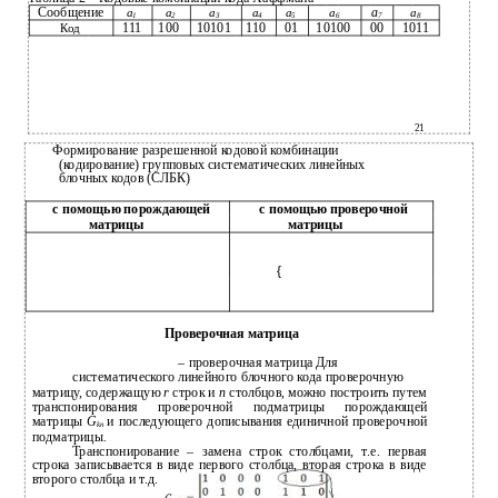
Сообщение
а
а
а
а
а
а
а
а
1
2
3
4
5
6
7
8
111
100
10101
110
01
10100
00
1011
Код
21
Формирование разрешенной кодовой комбинации
(кодирование) групповых систематических линейных
блочных кодов (СЛБК)
с помощью порождающей
с помощью проверочной
матрицы
матрицы
{
Проверочная матрица
– проверочная матрица Для
систематического линейного блочного кода проверочную
матрицу, содержащую
r
строк и
n
столбцов, можно построить путем
транспонирования проверочной подматрицы порождающей
матрицы
G
и последующего дописывания единичной проверочной
kn
подматрицы
.
Транспонирование – замена строк столбцами, т.е. первая
строка записывается в виде первого столбца, вторая строка в виде
второго столбца и т.д.