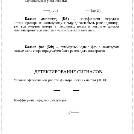
Оптимальный угол отсечки:
(по I)
(по U)
Баланс амплитуд (БА)
– коэффициент передачи
автогенератора по замкнутому кольцу должен быть равен единице,
т.е. вся энергия потерь в пассивных цепях и нагрузке должна
компенсироваться энергией усилительного элемента.
Баланс фаз (БФ)
– суммарный сдвиг фаз в замкнутом
кольце автогенератора должен быть равен нулю или кратен .
ДЕТЕКТИРОВАНИЕ СИГНАЛОВ
Условие эффективной работы фильтра нижних частот (ФНЧ):
Коэффициент передачи детектора:
√