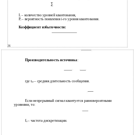
∑
L – количество уровней квантования,
P
– вероятность появления i-го уровня квантования.
i
Коэффициент избыточности:
26
Производительность источника
:
где t
– средняя длительность сообщения.
ср
Если непрерывный сигнал квантуется равновероятными
уровнями, то:
f
– частота дискретизации.
д