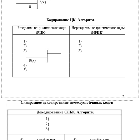
h(x)
0
Кодирование ЦК. Алгоритм.
Разделимые циклические коды
Неразделимые циклические коды
(
РЦК
)
(
НРЦК
)
1)
1)
2)
2)
3)
3)
R(x)
4)
5)
23
Синдромное декодирование помехоустойчивых кодов
Декодирование СЛБК. Алгоритм.
1)
2)
3)