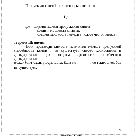
Пропускная способность непрерывного канала:
( )
где – ширина полосы пропускания канала,
средняя мощность сигнала;
–
средняя мощность помехи в полосе частот канала.
–
Теорема Шеннона
:
Если производительность источника меньше пропускной
способности канала , то существует способ кодирования и
декодирования, при котором вероятность ошибочного
декодирования
может быть сколь угодно мала. Если же
, то таких способов
не существует.
29