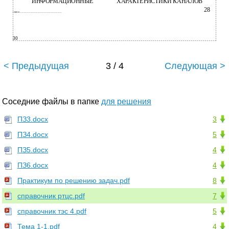
ИНФОРМАЦИОННЫЕ
ХАРАКТЕРИСТИКИ КАНАЛОВ
28
СВЯЗИ .........................................................................................................
30
< Предыдущая
3 / 4
Следующая >
Соседние файлы в папке
для решения
ПЗ3.docx
3
ПЗ4.docx
5
ПЗ5.docx
4
ПЗ6.docx
4
Практикум по решению задач.pdf
8
справочник ртцс.pdf
7
справочник тэс 4.pdf
5
Тема 1-1.pdf
4