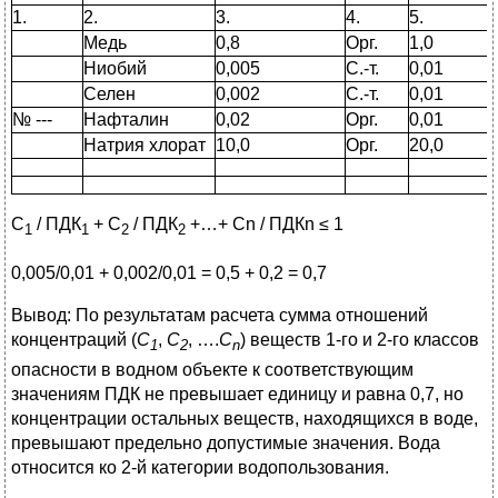
1.
2.
3.
4.
5.
Медь
0,8
Орг.
1,0
Ниобий
0,005
С.-т.
0,01
Селен
0,002
С.-т.
0,01
№ ---
Нафталин
0,02
Орг.
0,01
Натрия хлорат
10,0
Орг.
20,0
С
/ ПДК
+ С
/ ПДК
+…+ Сn / ПДКn ≤ 1
1
1
2
2
0,005/0,01 + 0,002/0,01 = 0,5 + 0,2 = 0,7
Вывод: По результатам расчета сумма отношений
концентраций (
С
,
С
, ….
С
) веществ 1-го и 2-го классов
1
2
n
опасности в водном объекте к соответствующим
значениям ПДК не превышает единицу и равна 0,7, но
концентрации остальных веществ, находящихся в воде,
превышают предельно допустимые значения. Вода
относится ко 2-й категории водопользования.