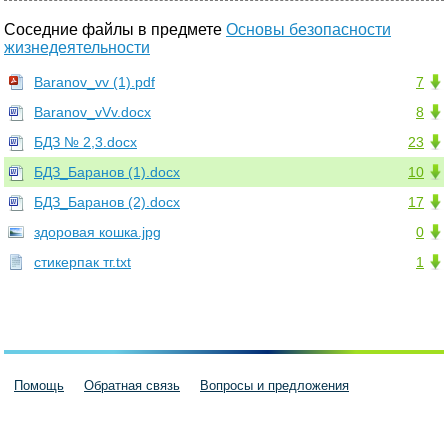
Соседние файлы в предмете
Основы безопасности
жизнедеятельности
Baranov_vv (1).pdf
7
Baranov_vVv.docx
8
БДЗ № 2,3.docx
23
БДЗ_Баранов (1).docx
10
БДЗ_Баранов (2).docx
17
здоровая кошка.jpg
0
стикерпак тг.txt
1
Помощь
Обратная связь
Вопросы и предложения
Пользовательское соглашение
Политика конфиденциальности