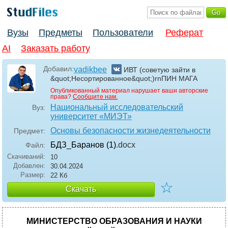
Вузы
Предметы
Пользователи
Реферат
AI
Заказать работу
Добавил:
vadikbee
ИВТ (советую зайти в
&quot;Несортированное&quot;)rnПИН МАГА
Опубликованный материал нарушает ваши авторские
права?
Сообщите нам.
Национальный исследовательский
Вуз:
университет «МИЭТ»
Основы безопасности жизнедеятельности
Предмет:
БДЗ_Баранов (1)
.docx
Файл:
Скачиваний:
10
Добавлен:
30.04.2024
Размер:
22 Кб
☆
Скачать
МИНИСТЕРСТВО ОБРАЗОВАНИЯ И НАУКИ