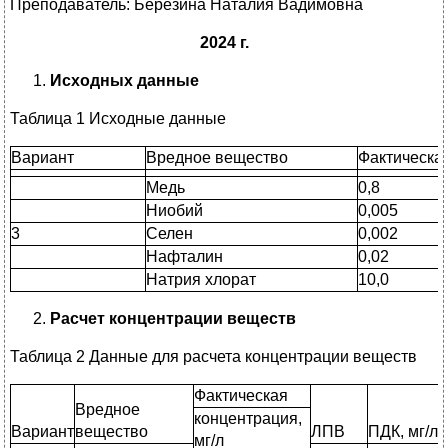
Преподаватель: Березина Наталия Вадимовна
2024 г.
Исходных данные
Таблица 1 Исходные данные
Вариант
Вредное вещество
Фактическая
Медь
0,8
Ниобий
0,005
3
Селен
0,002
Нафталин
0,02
Натрия хлорат
10,0
Расчет концентрации веществ
Таблица 2 Данные для расчета концентрации веществ
Фактическая
Вредное
концентрация,
Вариант
вещество
ЛПВ
ПДК, мг/л
мг/л