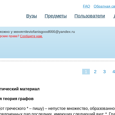
FAQ
Обратная св
Вузы
Предметы
Пользователи
можно у меняrnleviofanisgood666@yandex.ru
рские права?
Сообщите нам.
1
2
3
4
тический материал
 теория графов
(от греческого * – пишу) – непустое множество, образованн
рядоченных пар последних, имеющих следующий вид: *. Граф