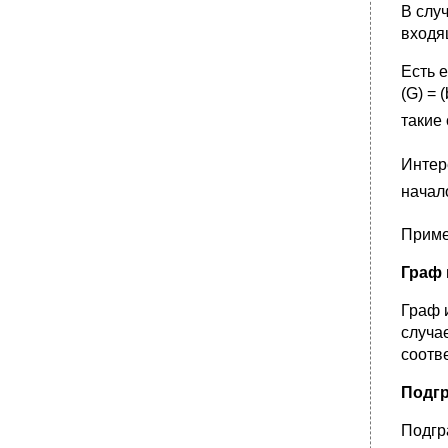
В слу
входящ
Есть 
(G) = (
такие 
Интер
начал
Приме
Граф 
Граф 
случа
соотве
Подгр
Подгр