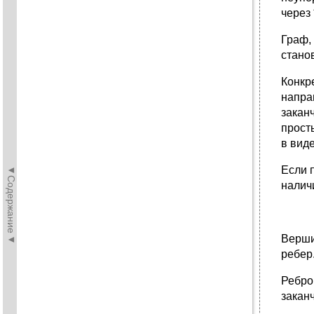
через
Граф,
стано
Конкр
напра
закан
прост
в виде
◄Содержание◄
Если 
налич
Верши
ребер
Ребро
закан