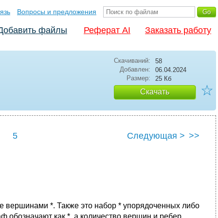
язь
Вопросы и предложения
Добавить файлы
Реферат AI
Заказать работу
Скачиваний:
58
Добавлен:
06.04.2024
Размер:
25 Кб
☆
Скачать
5
Следующая >
>>
ое вершинами *. Также это набор * упорядоченных либо
 обозначают как *, а количество вершин и ребер