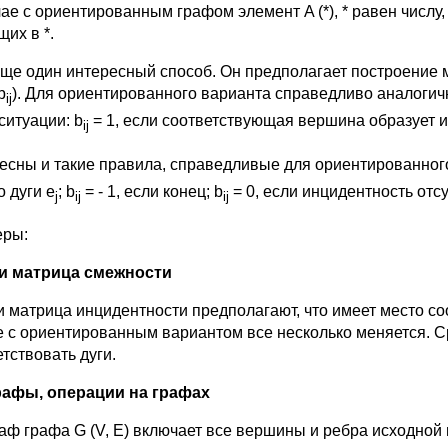
чае с ориентированным графом элемент A (*), * равен числу,
их в *.
еще один интересный способ. Он предполагает построение м
b
). Для ориентированного варианта справедливо аналогич
ij
ситуации: b
= 1, если соответствующая вершина образует и
ij
есны и такие правила, справедливые для ориентированного
о дуги e
; b
= - 1, если конец; b
= 0, если инцидентность отсу
j
ij
ij
ры:
и матрица смежности
и матрица инцидентности предполагают, что имеет место со
е с ориентированным вариантом все несколько меняется. 
тствовать дуги.
афы, операции на графах
аф графа G (V, E) включает все вершины и ребра исходной