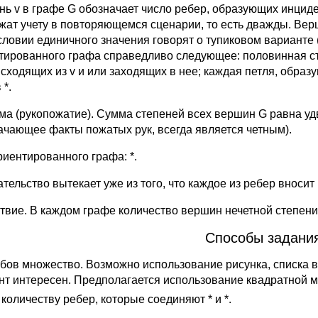
нь v в графе G обозначает число ребер, образующих инцид
жат учету в повторяющемся сценарии, то есть дважды. Вер
словии единичного значения говорят о тупиковом варианте 
тированного графа справедливо следующее: половинная ст
 исходящих из v и или заходящих в нее; каждая петля, образ
 *.
ма (рукопожатие). Сумма степеней всех вершин G равна удво
ачающее факты пожатых рук, всегда является четным).
риентированного графа: *.
тельство вытекает уже из того, что каждое из ребер вносит
твие. В каждом графе количество вершин нечетной степени
Способы задани
бов множество. Возможно использование рисунка, списка 
нт интересен. Предполагается использование квадратной ма
количеству ребер, которые соединяют * и *.