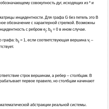
 обозначающему совокупность дуг, исходящих из * и
атрицы инцидентности. Для графа G без петель это B
ное обозначение с характерной стрелкой. Возможны
нцидентность с ребром e
; b
= 0 в ином случае.
j
ij
 графа: b
= 1, если соответствующая вершина v
–
ij
i
тствует.
ответствие строк вершинам, а ребер – столбцам. В
Срабатывает первое правило, но столбцам начинают
 математической абстракции реальной системы.