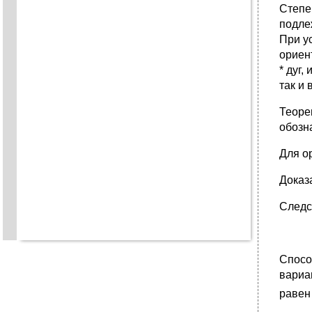
Степе
подле
При у
ориен
* дуг,
так и в
Теоре
обозн
Для о
Доказа
Следс
Спосо
вариа
равен 