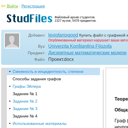
Войти
/
Регистрация
Файловый архив студентов.
1327 вузов, 5478 предметов.
leviofanisgood
Добавил:
Купить файл с графикой 
Опубликованный материал нарушает ваши авто
Univerzita Konštantína Filozofa
Вуз:
Дискретные математические модели
Предмет:
Проект
.docx
Файл:
•
Смежность и инцидентность, степени
Способы задания графов
•
Графы Эйлера
Задание № 1
Теоре
•
Задание № 2
•
Задание № 3
Общая
Задание № 4
Граф 
•
Использованные материалы
неупо