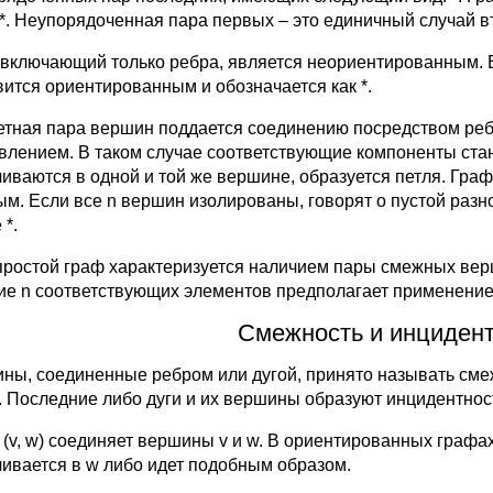
 *. Неупорядоченная пара первых – это единичный случай вт
 включающий только ребра, является неориентированным. Ес
вится ориентированным и обозначается как *.
етная пара вершин поддается соединению посредством ребер
влением. В таком случае соответствующие компоненты стан
чиваются в одной и той же вершине, образуется петля. Гра
ым. Если все n вершин изолированы, говорят о пустой разн
 *.
простой граф характеризуется наличием пары смежных вер
ие n соответствующих элементов предполагает применение 
Смежность и инцидент
ны, соединенные ребром или дугой, принято называть сме
. Последние либо дуги и их вершины образуют инцидентнос
 (v, w) соединяет вершины v и w. В ориентированных графах
чивается в w либо идет подобным образом.