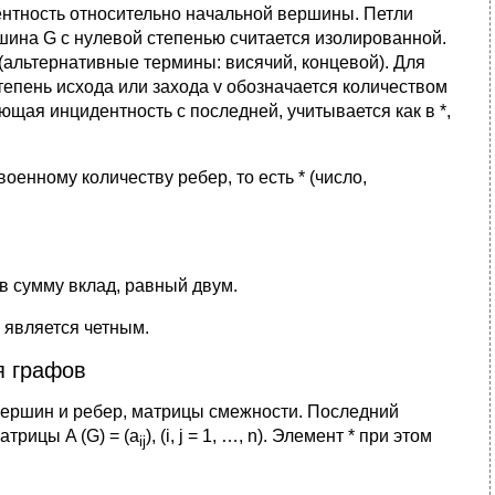
ентность относительно начальной вершины. Петли
шина G с нулевой степенью считается изолированной.
(альтернативные термины: висячий, концевой). Для
епень исхода или захода v обозначается количеством
ующая инцидентность с последней, учитывается как в *,
енному количеству ребер, то есть * (число,
 в сумму вклад, равный двум.
 является четным.
я графов
вершин и ребер, матрицы смежности. Последний
трицы A (G) = (a
), (i, j = 1, …, n). Элемент * при этом
ij