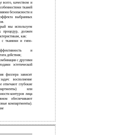
е всего, качеством и
собенностями тканей
ниями безопасности и
 эффекта выбранных
ов.
орый мы используем
х процедур, должен
ктеристикам, как:
ь с тканями и гипо­-
эффективность и
тата действия;
комбинации с другими
одами эстетической
ния филлера зависит
задач: восполнение
е отвечают глубокие
артменты) или
вности контуров лица
вном обеспечивают
овые компартменты).
шне