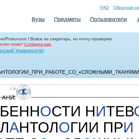
FAQ
Обратная св
Вузы
Предметы
Пользователи
me/Prokururor I Вовсе не секретарь, но почту проверяю
рские права?
Сообщите нам.
нский Университет
АНТОЛОГИИ_ПРИ_РАБОТЕ_СО_«СЛОЖНЫМИ_ТКАНЯМИ
 АНИ
БЕНН
О
СТИ Н
И
ТЕВ
Л
А
НТОЛ
О
ГИИ ПР
И