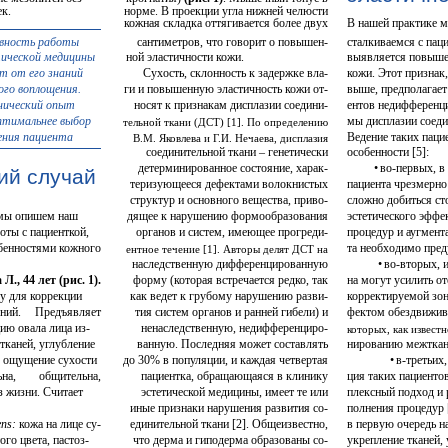
к.
норме. В проекции угла нижней челюсти
кожная складка оттягивается более двух
В нашей практике м
вность работы
сантиметров, что говорит о повышен-
сталкиваемся с пац
ической медицины
ной эластичности кожи.
выявляется повыше
т от его знаний
Сухость, склонность к задержке вла-
кожи. Этот признак
ого воплощения.
ги и повышенную эластичность кожи от-
выше, предполагает
нический опыт
носят к признакам дисплазии соедини-
ентов недифференц
птимальнее выбор
мы дисплазии соеди
тельной ткани (ДСТ) [1]. По определению
ения пациента
Ведение таких паци
В.М. Яковлева и Г.И. Нечаева, дисплазия
соединительной ткани – генетически
особенности [5]:
детерминированное состояние, харак-
• во-первых, в
ий случай
теризующееся дефектами волокнистых
пациента чрезмерно
структур и основного вещества, приво-
сложно добиться ст
 мы опишем наш
дящее к нарушению формообразования
эстетического эффе
оты с пациенткой,
органов и систем, имеющее прогреди-
процедур и аугмента
бенностями кожного
та необходимо пред
ентное течение [1]. Авторы делят ДСТ на
наследственную дифференцированную
• во-вторых, 
., 44 лет (рис. 1).
форму (которая встречается редко, так
на могут усилить от
у для коррекции
как ведет к грубому нарушению разви-
корректируемой зоне
ний.
Предъявляет
тия систем органов и ранней гибели) и
фектом обездвижив
ю овала лица из-
ненаследственную, недифференциро-
которых, как известн
тканей, углубление
ванную. Последняя может составлять
нированию межткане
, ощущение сухости
до 30% в популяции, и каждая четвертая
• в-третьих
на,
общительна,
пациентка, обращающаяся в клинику
ция таких пациенто
з жизни. Считает
эстетической медицины, имеет те или
плексный подход и 
иные признаки нарушения развития со-
полнения процедур 
ens:
кожа на лице су-
единительной ткани [2]. Общеизвестно,
в первую очередь н
ого цвета, пастоз-
что дерма и гиподерма образованы со-
укрепление тканей, 