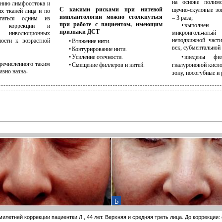
на основе полим
ению лимфооттока и
С какими рисками при нитевой
щечно-скуловые зон
х тканей лица и по
имплантологии можно столкнуться
– 3 раза;
таться одним из
при работе с пациентом, имеющим
• выполнен
в коррекции и
признаки ДСТ
микроигольчаты
инволюционных
неподвижной част
ости к возрастной
• Втяжение нити.
век, субментальной 
• Контурирование нити.
• Усиление отечности.
• введены ф
ечисленного таким
• Смещение филлеров и нитей.
гиалуроновой кисл
азно назна-
зону, носогубные и
Б
емилетней коррекции пациентки Л., 44 лет. Верхняя и средняя треть лица. До коррекции