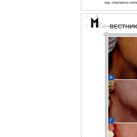
ная, отмечается отеч
ВЕСТНИК
А
Г