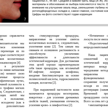
пациентки Л., 44 лет. Средняя и нижняя треть лица (А–Ж). 
материалы и обоснование их выбора поясняются в тексте. 
внимание на улучшение овала лица, уменьшение глубины н
ротоподбородочных складок и, самое главное, состояние ко
Цифры на фото соответствуют годам коррекции
7
орошо справляется
чать стимулирующие процедуры,
• Нетипичное 
ия.
направленные на усиление синтеза
лоскута после импл
коллагеновых волокон и, следовательно,
мплантологии мы
• Недоста
уплотнение кожи [2]. Тем самым мы
емся изменения
непродолжительный
снижаем ее излишнюю растяжимость и
, перемещая их по
способствуем увеличению
орые соответствуют
Наша пацие
эффективности и длительности
ков коллагеновых
семилетний ку
эстетической коррекции. Для достижения
окапилляров [4].
эстетической кор
этих целей хорошо зарекомендовали
 в результате
интервал межд
себя такие процедуры, как игольчатый
за линии натяжения
чередование мето
RF-лифтинг, лазерная шлифовка,
сля) меняют свою
направлены 
введение биостимуляторов на основе
гичные процессы
функциональны
полимолочной кислоты, гидроксиапатита
фатических путях,
сохранение получе
кальция, коллагена [2].
чиной склонности к
исходя из спо
ию трофики мягких
При выраженной пастозности кожи
регенерации (заж
ц. Следовательно, с
назначаются процедуры мезотерапии,
Временной пр
ующих нитей мы
микротоки – для усиления дренажных
процедурами соста
жу в положение,
свойств тканей, уменьшения отечности,
Всего за семь лет с
 исходному (как в
усиления крово- и лимфооттока [2].
• имплантиров
о дополнительно