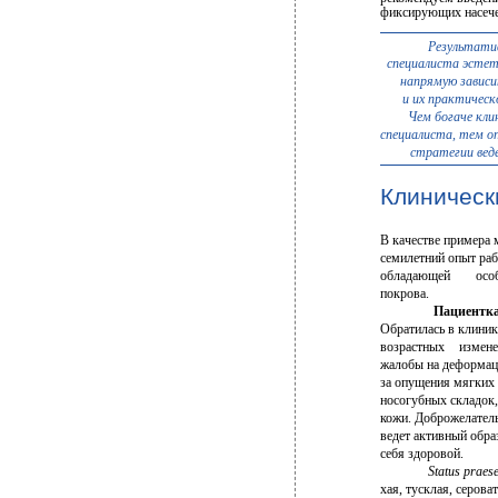
фиксирующих насече
Результати
специалиста эстет
напрямую зависи
и их практическ
Чем богаче кли
специалиста, тем о
стратегии вед
Клиническ
В качестве примера
семилетний опыт раб
обладающей
осо
покрова.
Пациентка Л
Обратилась в клиник
возрастных
измене
жалобы на деформаци
за опущения мягких 
носогубных складок
кожи. Доброжелатель
ведет активный обра
себя здоровой.
Status praes
хая, тусклая, сероват