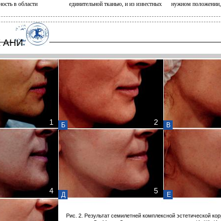
ность в области
единительной тканью, и из известных
нужном положении,
 АНИ
1
2
Б
В
4
5
Д
Е
Рис. 2. Результат семилетней комплексной эстетической кор