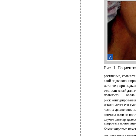
А
Рис. 1. Пациентк
растяжима, сравните
слой подкожно-жиро
истончен, при подко
геля или нитей для 
плавности
овала 
риск контурирования
исключается его см
ческих движениях и 
кончика нити на пове
случае филлер целес
ецировать преимущес
бокие жировые пакет
рекомендуем введени