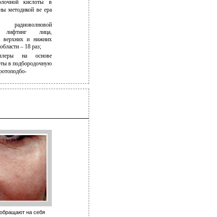
олочной кислоты в
ы методикой ве­ ера
 радиоволновой
й лифтинг лица,
и верхних и нижних
области – 18 раз;
иллеры на основе
оты в подбородочную
 ротоподбо-
: обращают на себя