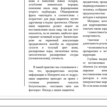
кожи и появление новых складок,
продиктован, прежд
углубление мимических морщин,
индивидуальными о
изменение овала лица, формирование
человека, соображе
второго подбородка. Общепринятая
предсказуемостью
фраза «выглядеть в соответствии с
методов и материал
возрастом» для ряда пациенток звучит
Материал, кот
удручающе и подчас трагически. Обычно
для коррекционны
наши пациентки делают акцент на
отвечать таким хара
восстановлении овала лица, так как этот
• совместимост
показатель, по их мнению, наиболее ярко
аллергенность;
отражает истинный возраст. Значительно
• высокая 
реже на первичной консультации
длительность резуль
предъявляются жалобы на ощущение
сухости и тусклый цвет кожи,
• возможность 
расширенные поры, пигментные пятна,
препаратами и мет
патологически расширенные сосуды
коррекции.
(телеангиэктазии), отечность.
Глубина введе
от поставленных 
объемов (за которы
В нашей практике мы сталкиваемся с
жировые комп
тем, что, предварительно получив
восстановление пла
информацию в Интернете или от подруг,
(которую в осно
наши пациентки приходят на прием с
поверхностные жир
готовым решением: «уколоть
Но если кожа изли
ботулотоксин», «поставить нити или
филлеры». Иногда у наших пациенток