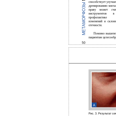
способствует улучш
МЕТАМОРФОЗЫ
дренированию мягки
праву может счи
инструментов 
профилактике 
изменений и склонн
отечности.
Помимо вышепер
пациентам целесообр
50
А
Рис. 3. Результат с