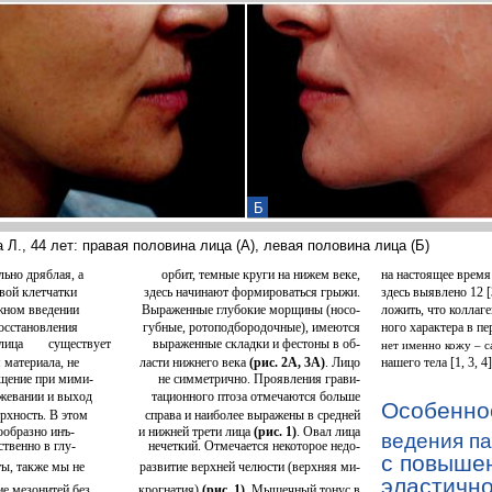
Б
а Л., 44 лет: правая половина лица (А), левая половина лица (Б)
льно дряблая, а
орбит, темные круги на нижем веке,
на настоящее время
вой клетчатки
здесь начинают формироваться грыжи.
здесь выявлено 12 [
жном введении
Выраженные глубокие морщины (носо-
ложить, что коллаге
восстановления
губные, ротоподбородочные), имеются
ного характера в пе
лица
существует
выраженные складки и фестоны в об-
нет именно кожу – 
 материала, не
ласти нижнего века
(рис. 2А, 3А)
. Лицо
нашего тела [1, 3, 4]
ещение при мими-
не симметрично. Проявления грави-
жевании и выход
тационного птоза отмечаются больше
Особенно
рхность. В этом
справа и наиболее выражены в средней
ообразно инъ-
и нижней трети лица
(рис. 1)
. Овал лица
ведения п
твенно в глу-
нечеткий. Отмечается некоторое недо-
с повыше
ы, также мы не
развитие верхней челюсти (верхняя ми-
эластичн
е мезонитей без
крогнатия)
(рис. 1)
. Мышечный тонус в