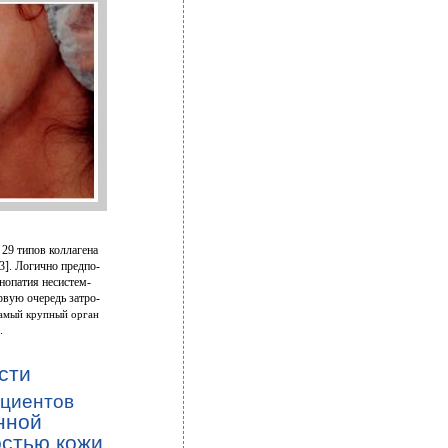
 29 типов коллагена
3]. Логично предпо-
нопатия несистем-
рвую очередь затро-
самый крупный орган
.
сти
ациентов
нной
остью кожи