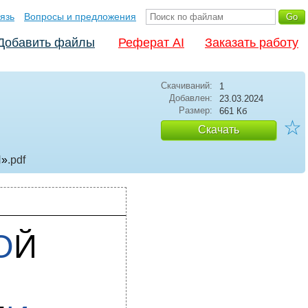
язь
Вопросы и предложения
Добавить файлы
Реферат AI
Заказать работу
Скачиваний:
1
Добавлен:
23.03.2024
Размер:
661 Кб
☆
Скачать
»
.pdf
О
Й