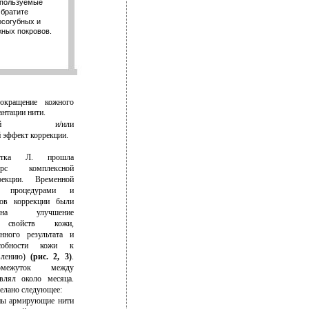
Используемые
Обратите
осогубных и
жных покровов.
сокращение кожного
антации нити.
точный и/или
 эффект коррекции.
нтка Л. прошла
рс комплексной
рекции. Временной
у процедурами и
дов коррекции были
на улучшение
х свойств кожи,
нного результата и
собности кожи к
ивлению)
(рис. 2, 3)
.
омежуток между
влял около месяца.
делано следующее:
аны армирующие нити