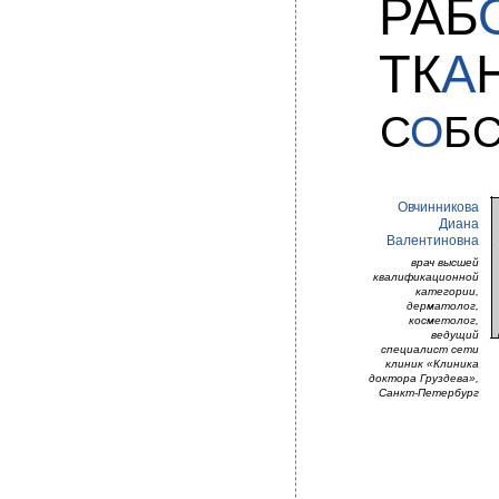
РАБ
ТК
А
С
О
Б
Овчинникова
Диана
Валентиновна
врач высшей
квалификационной
категории,
дерматолог,
косметолог,
ведущий
специалист сети
клиник «Клиника
доктора Груздева»,
Санкт-Петербург