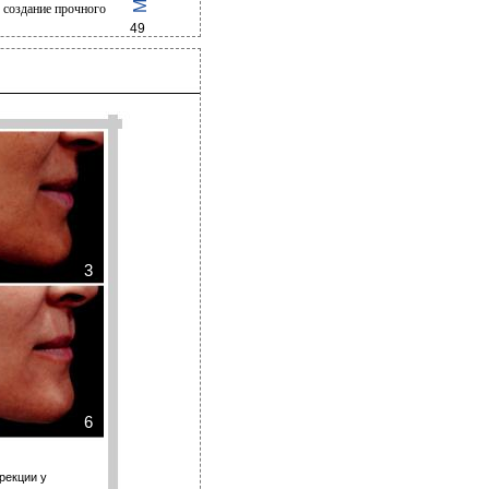
 создание прочного
49
3
6
рекции у