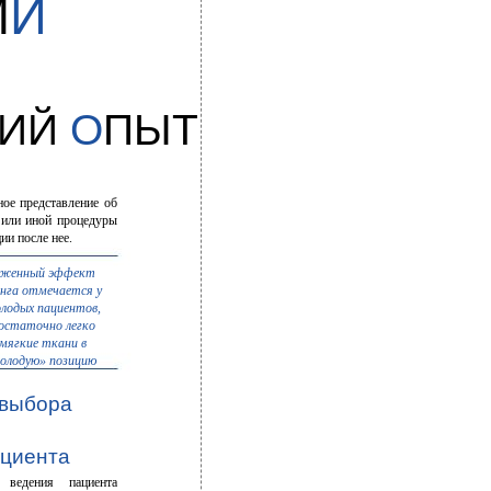
М
И
КИЙ
О
ПЫТ
ое представление об
 или иной процедуры
ии после нее.
аженный эффект
нга отмечается у
олодых пациентов,
достаточно легко
мягкие ткани в
молодую» позицию
выбора
ациента
 ведения пациента