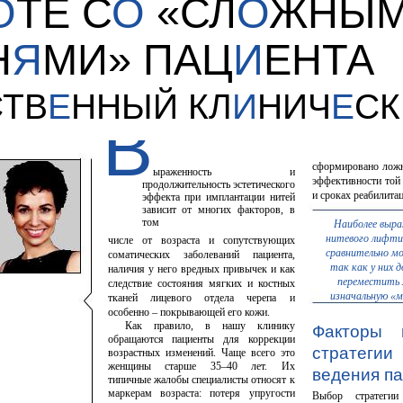
О
ТЕ С
О
«СЛ
О
ЖНЫ
Н
Я
МИ» ПАЦ
И
ЕНТА
СТВ
Е
ННЫЙ КЛ
И
НИЧ
Е
С
В
сформировано ложн
ыраженность и
эффективности той
продолжительность эстетического
и сроках реабилитац
эффекта при имплантации нитей
зависит от многих факторов, в
том
Наиболее выр
нитевого лифти
числе от возраста и сопутствующих
сравнительно м
соматических заболеваний пациента,
так как у них 
наличия у него вредных привычек и как
переместить 
следствие состояния мягких и костных
изначальную «
тканей лицевого отдела черепа и
особенно – покрывающей его кожи.
Как правило, в нашу клинику
Факторы 
обращаются пациенты для коррекции
стратегии
возрастных изменений. Чаще всего это
женщины старше 35–40 лет. Их
ведения п
типичные жалобы специалисты относят к
маркерам возраста: потеря упругости
Выбор стратегии