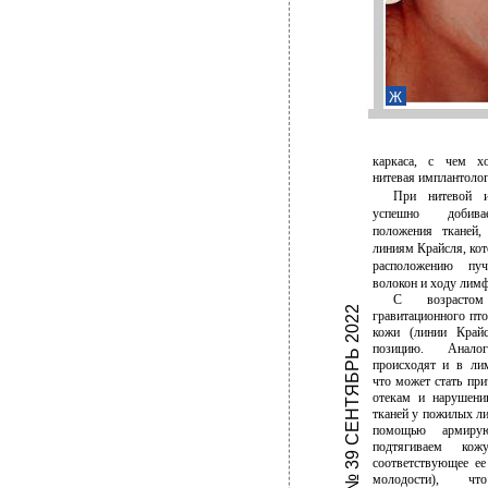
Ж
каркаса, с чем х
нитевая имплантолог
При нитевой и
успешно добива
положения тканей
линиям Крайсля, кот
расположению пуч
волокон и ходу лимф
С возрастом
№ 39 СЕНТЯБРЬ 2022
гравитационного пто
кожи (линии Край
позицию. Анало
происходят и в лим
что может стать при
отекам и нарушен
тканей у пожилых ли
помощью армир
подтягиваем ко
соответствующее ее
молодости), чт