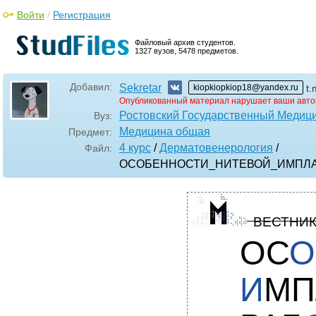
Войти
/
Регистрация
Файловый архив студентов.
1327 вузов, 5478 предметов.
Добавил:
Sekretar
kiopkiopkiop18@yandex.ru
t.
Опубликованный материал нарушает ваши авто
Ростовский Государственный Медици
Вуз:
Медицина общая
Предмет:
4 курс
/
Дерматовенерология
/
Файл:
ОСОБЕННОСТИ_НИТЕВОЙ_ИМПЛ
ВЕСТНИК
ОС
О
И
МП