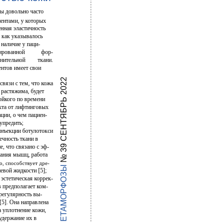
ы довольно часто
иентами, у которых
нная эластичность
, как указывалось
 наличие у паци-
ированной
фор-
нительной
ткани.
ентов имеет свои
№ 39 СЕНТЯБРЬ 2022
 связи с тем, что кожа
 растяжима, будет
ойкого по времени
кта от лифтинговых
ции, о чем пациен-
упредить;
инъекции ботулотокси­
ечность ткани в
, что связано с эф-
ания мышц, работа
о, способствует дре-
МЕТАМОРФОЗЫ
вой жидкости [5];
, эстетическая коррек-
в предполагает ком-
регулярность вы-
[5]. Она направлена
а уплотнение кожи,
удержание их в