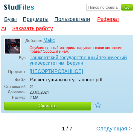
Вузы
Предметы
Пользователи
Реферат
AI
Заказать работу
Makc
Добавил:
Опубликованный материал нарушает ваши авторские
права?
Сообщите нам.
Ташкентский государственный технический
Вуз:
университет им. Беруни
[НЕСОРТИРОВАННОЕ]
Предмет:
Расчет сушильных установок
.pdf
Файл:
Скачиваний:
21
Добавлен:
23.03.2024
Размер:
2 Мб
☆
Скачать
1 / 7
Следующая >