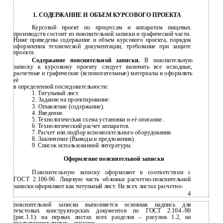
1. СОДЕРЖАНИЕ И ОБЪЕМ КУРСОВОГО ПРОЕКТА
Курсовой проект по процессам и аппаратам пищевых
производств состоит из пояснительной записки и графической части.
Ниже приведены содержание и объем курсового проекта, порядок
оформления технической документации, требование при защите
проекта.
Содержание пояснительной записки.
В пояснительную
записку к курсовому проекту следует включать все исходные,
расчетные и графические (вспомогательные) материалы и оформлять
еѐ
в
определенной последовательности:
1.
Титульный лист.
2.
Задание на проектирование.
3.
Оглавление (содержание).
4.
Введение.
5.
Технологическая схема установки и еѐ описание.
6.
Технологический расчет аппаратов.
7.
Расчет или подбор вспомогательного оборудования.
8.
Заключение (Выводы и предложения).
9.
Список использованной литературы.
Оформление пояснительной записки
Пояснительную записку оформляют в соответствии с
ГОСТ
2.106-96.
Лицевую часть обложки расчетно-пояснительной
записки оформляют как титульный лист. На всех листах расчетно-
4
пояснительной записки выполняется основная надпись для
текстовых конструкторских документов по ГОСТ 2.104.-90
(рис.1.1): на первых листах всех разделов – рисунок 1.2, на