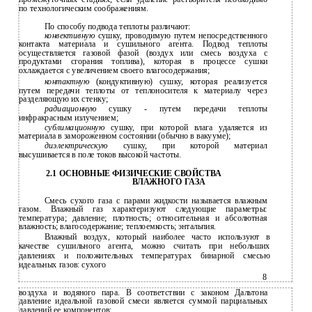
по технологическим соображениям.
По способу подвода теплоты различают:
конвективную
сушку, проводимую путем непосредственного
контакта материала и сушильного агента. Подвод теплоты
осуществляется газовой фазой (воздух или смесь воздуха с
продуктами сгорания топлива), которая в процессе сушки
охлаждается с увеличением своего влагосодержания;
контактную
(кондуктивную) сушку, которая реализуется
путем передачи теплоты от теплоносителя к материалу через
разделяющую их стенку;
радиационную
сушку - путем передачи теплоты
инфракрасным излучением;
сублимационную
сушку, при которой влага удаляется из
материала в замороженном состоянии (обычно в вакууме);
диэлектрическую
сушку, при которой материал
высушивается в поле токов высокой частоты.
2.1 ОСНОВНЫЕ ФИЗИЧЕСКИЕ СВОЙСТВА
ВЛАЖНОГО ГАЗА
Смесь сухого газа с парами жидкости называется влажным
газом. Влажный газ характеризуют следующие параметры:
температура; давление; плотность; относительная и абсолютная
влажность; влагосодержание; теплоемкость; энтальпия.
Влажный воздух, который наиболее часто используют в
качестве сушильного агента, можно считать при небольших
давлениях и положительных температурах бинарной смесью
идеальных газов: сухого
8
воздуха и водяного пара. В соответствии с законом Дальтона
давление идеальной газовой смеси является суммой парциальных
давлений ее компонентов: