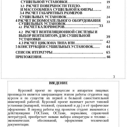
СУШИЛЬНОЙ УСТАНОВКИ………………………….
19
РАСЧЕТ ПОВЕРХНОСТИ ТЕПЛО-
3.3
22
И МАССООБМЕНА СУШИЛЬНОЙ КАМЕРЫ……..
3.4
РАСЧЕТ ГАБАРИТНЫХ РАЗМЕРОВ
СУШИЛЬНЫХ УСТАНОВОК………………………….
24
4 РАСЧЕТ ВСПОМОГАТЕЛЬНОГО ОБОРУДОВАНИЯ
33
СУШИЛЬНЫХ УСТАНОВОК…………………………..
33
РАСЧЕТ КАЛОРИФЕРОВ………………………….
4.1
РАСЧЕТ ВЕНТИЛЯЦИОННОЙ СИСТЕМЫ И
4.2
ВЫБОР ВЕНТИЛЯТОРА ДЛЯ СУШИЛЬНОЙ
39
УСТАНОВКИ………………………………………………...
42
4.3 РАСЧЕТ ЦИКЛОНА ТИПА ВТИ……………………
5 КОНСТРУКЦИИ СУШИЛЬНЫХ УСТАНОВОК……
44
СПИСОК ИТЕРАТУРЫ……………………………………….
65
ПРИЛОЖЕНИЯ………………………………………………….. 66
3
ВВЕДЕНИЕ
Курсовой проект по процессам и аппаратам пищевых
производств является завершающим этапом работы студентов над
курсом и по существу их первой и большой самостоятельной
инженерной работой. Курсовой проект включает расчет типовой
установки (выпарной, тепловой, сушильной и др.) и еѐ графическое
оформление. В период работы над проектом студент знакомится с
действующими ГОСТами, ОСТами, нормалями, справочной
литературой, приобретает навыки выбора аппаратуры и технико –
экономических обоснований, оформления технической
документации.