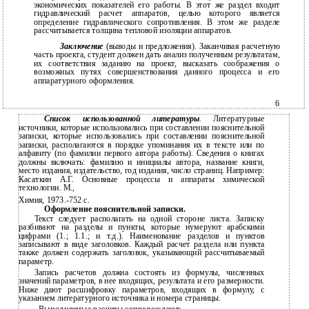
экономических показателей его работы. В этот же раздел входит
гидравлический расчет аппаратов, целью которого является
определение гидравлического сопротивления. В этом же разделе
рассчитывается толщина тепловой изоляции аппаратов.
Заключение
(выводы и предложения). Заканчивая расчетную
часть проекта, студент должен дать анализ полученным результатам,
их соответствия заданию на проект, высказать соображения о
возможных путях совершенствования данного процесса и его
аппаратурного оформления.
6
Список использованной литературы
.
Литературные
источники, которые использовались при составлении пояснительной
записки, которые использовались при составлении пояснительной
записки, располагаются в порядке упоминания их в тексте или по
алфавиту (по фамилии первого автора работы). Сведения о книгах
должны включать: фамилию и инициалы автора, название книги,
место издания, издательство, год издания, число страниц. Например:
Касаткин А.Г. Основные процессы и аппараты химической
технологии. М.,
Химия, 1973.-752 с.
Оформление пояснительной записки.
Текст следует располагать на одной стороне листа. Записку
разбивают на разделы и пункты, которые нумеруют арабскими
цифрами (1.; 1.1.; и т.д.). Наименование разделов и пунктов
записывают в виде заголовков. Каждый расчет раздела или пункта
также должен содержать заголовок, указывающий рассчитываемый
параметр.
Запись расчетов должна состоять из формулы, численных
значений параметров, в нее входящих, результата и его размерности.
Ниже дают расшифровку параметров, входящих в формулу, с
указанием литературного источника и номера страницы.