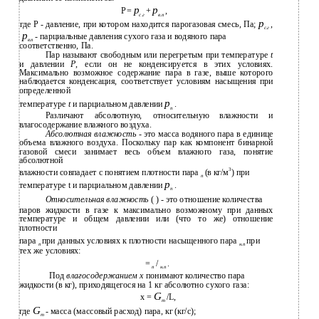
p
p
P =
+
,
с
.
г
в
.
п
p
где Р - давление, при котором находится парогазовая смесь, Па;
,
с
.
г
p
- парциальные давления сухого газа и водяного пара
в
.
п
соответственно, Па.
Пар называют свободным или перегретым при температуре
t
и давлении
Р
, если он не конденсируется в этих условиях.
Максимально возможное содержание пара в газе, выше которого
наблюдается конденсация, соответствует условиям насыщения при
определенной
p
температуре
t
и парциальном давлении
.
п
Различают абсолютную, относительную влажности и
влагосодержание влажного воздуха.
Абсолютная влажность
- это масса водяного пара в единице
объема влажного воздуха. Поскольку пар как компонент бинарной
газовой смеси занимает весь объем влажного газа, понятие
абсолютной
3
влажности совпадает с понятием плотности пара
(в кг/м
) при
п
p
температуре t и парциальном давлении
.
п
Относительная влажность
( ) - это отношение количества
паров жидкости в газе к максимально возможному при данных
температуре и общем давлении или (что то же) отношение
плотности
пара
при данных условиях к плотности насыщенного пара
при
п
н
.
п
тех же условиях:
=
/
.
п
н
.
п
Под
влагосодержанием x
понимают количество пара
жидкости (в кг), приходящегося на 1 кг абсолютно сухого газа:
G
x =
/L,
m
G
где
- масса (массовый расход) пара, кг (кг/с);
m