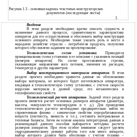
Рисунок 1.3 - основная надпись текстовых конструкторских
документов (последующие листы)
5
Введение
В этом разделе необходимо кратко описать сущность и
назначение данного процесса, сравнительную характеристику
аппаратов для его осуществления и обосновать выбор конструкции
основного аппарата. Необходимо также указать роль и место в
народном хозяйстве отрасли – потребителя продукта, получение
которого обусловлено заданием на проектирование.
Технологическая схема установки
.
Приводится
принципиальная схема установки и ее описание с указанием позиций
(номеров аппаратов). На схеме проставляются стрелки,
указывающие направление всех потоков, значения их расходов,
температур и других параметров.
Выбор конструкционного материала аппаратов
.
В этом
разделе проекта необходимо привести данные по обоснованию
выбора материала, из которого будет изготовляться аппаратура,
входящая в технологическую схему установки, с учетом скорости
коррозии материала в данной среде, его механических и
теплофизических свойств.
Технологический расчет аппаратов
.
Задачей этого раздела
проекта является расчет основных размеров аппаратов (диаметра,
высоты, поверхности теплопередачи и т. д.). Для проведения
технологического расчета необходимо предварительно найти по
справочникам физико – химические свойства перерабатываемых
веществ (плотность, вязкость и т.п.), составить материальные и
тепловые балансы. Затем на основе анализа литературных данных и
рекомендаций данного пособия выбирается методика расчета
размеров аппаратов. При этом особое внимание следует уделять
гидродинамическому режиму работы того или иного аппарата,
выбор которого должен быть обоснован с учетом технико –