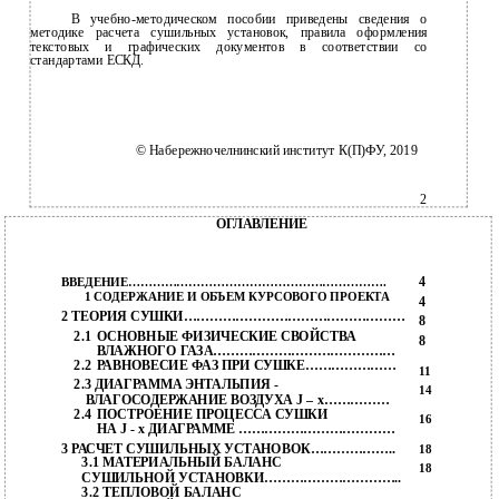
В учебно-методическом пособии приведены сведения о
методике расчета сушильных установок, правила оформления
текстовых и графических документов в соответствии со
стандартами ЕСКД.
© Набережночелнинский институт К(П)ФУ, 2019
2
ОГЛАВЛЕНИЕ
4
ВВЕДЕНИЕ……………………………………………………….
1 СОДЕРЖАНИЕ И ОБЪЕМ КУРСОВОГО ПРОЕКТА
4
2 ТЕОРИЯ СУШКИ……………………………………………
8
2.1
ОСНОВНЫЕ ФИЗИЧЕСКИЕ СВОЙСТВА
8
ВЛАЖНОГО ГАЗА……………………………………
2.2
РАВНОВЕСИЕ ФАЗ ПРИ СУШКЕ…………………
11
2.3 ДИАГРАММА ЭНТАЛЬПИЯ -
14
ВЛАГОСОДЕРЖАНИЕ ВОЗДУХА J – x……………
2.4
ПОСТРОЕНИЕ ПРОЦЕССА СУШКИ
16
НА J - х ДИАГРАММЕ ………………………………
3 РАСЧЕТ СУШИЛЬНЫХ УСТАНОВОК………………..
18
3.1 МАТЕРИАЛЬНЫЙ БАЛАНС
18
СУШИЛЬНОЙ УСТАНОВКИ…………………………..
3.2 ТЕПЛОВОЙ БАЛАНС