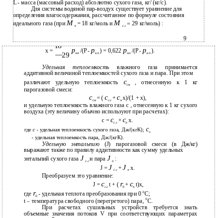
L
-
масса (массовый расход) абсолютно сухого газа, кг/ (кг/с).
Для системы водяной пар-воздух существует уравнение для
определения влагосодержания, рассчитанное по формуле состояния
M
M
идеального газа (при
= 18 кг/моль и
=
29 кг/моль) :
п
с
.
г
9
18
p
p
p
p
x =
/(P -
) = 0,622
/(P -
).
29
н
.
п
н
.
п
н
.
п
н
.
п
Удельная теплоемкость
влажного газа принимается
аддитивной величиной теплоемкостей сухого газа и пара. При этом
с
различают удельную теплоемкость
,
отнесенную к 1 кг
см
парогазовой смеси:
с
с
с
= (
+
x)/(1 + x),
см
с
.
г
п
и удельную теплоемкость влажного газа с
,
отнесенную к 1 кг сухого
воздуха (эту величину обычно используют при расчетах):
с
с
с =
+
x.
с
.
г
п
с
где
с -
удельная теплоемкость сухого газа, Дж/(кгК);
п
- удельная теплоемкость пара, Дж/(кгК).
Удельную энтальпию
(J) парогазовой смеси (в Дж/кг)
выражают также по правилу аддитивности как сумму удельных
J
J
энтальпий сухого газа
и пара
:
с
.
г
п
J
J
J =
+
x.
с
.
г
п
Преобразуем это уравнение:
с
r
с
J =
t + (
+
t)x,
с
.
г
0
п
r
0
где
- удельная теплота преобразования при 0
C;
0
0
t – температура свободного (перегретого) пара,
C.
При расчетах сушильных устройств требуется знать
объемные значения потоков V при соответствующих параметрах