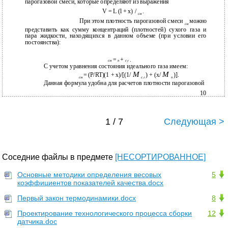
парогазовой смеси, которые определяют из выражения
V = L (l + x) /
.
см
При этом плотность парогазовой смеси
можно
см
представить как сумму концентраций (плотностей) сухого газа и
пара жидкости, находящихся в данном объеме (при условии его
постоянства):
=
+
.
см
п
с
г
.
С
учетом уравнения состояния идеального газа имеем:
M
M
= (P/RT)(1 + x)/[(1/
) + (x/
)].
см
с
.
г
п
Данная формула удобна для расчетов плотности парогазовой
10
1 / 7
Следующая >
Соседние файлы в предмете
[НЕСОРТИРОВАННОЕ]
Основные методики определения весовых
5
коэффициентов показателей качества.docx
Первый закон термодинамики.docx
8
Проектирование технологического процесса сборки
12
датчика.doc