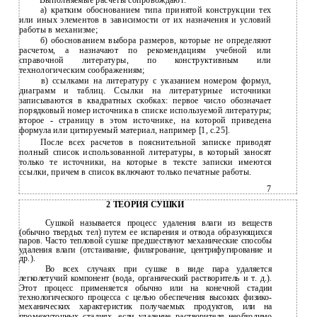
Выполняемые расчеты сопровождают:
а) кратким обоснованием типа принятой конструкции тех
или иных элементов в зависимости от их назначения и условий
работы в механизме;
б) обоснованием выбора размеров, которые не определяют
расчетом, а назначают по рекомендациям учебной или
справочной литературы, по конструктивным или
технологическим соображениям;
в) ссылками на литературу с указанием номером формул,
диаграмм и таблиц. Ссылки на литературные источники
записываются в квадратных скобках: первое число обозначает
порядковый номер источника в списке используемой литературы;
второе
-
страницу в этом источнике, на которой приведена
формула или цитируемый материал, например [1, с.25].
После всех расчетов в пояснительной записке приводят
полный список использованной литературы, в который заносят
только те источники, на которые в тексте записки имеются
ссылки, причем в список включают только печатные работы.
7
2 ТЕОРИЯ СУШКИ
Сушкой называется процесс удаления влаги из веществ
(обычно твердых тел) путем ее испарения и отвода образующихся
паров. Часто тепловой сушке предшествуют механические способы
удаления влаги (отстаивание, фильтрование, центрифугирование и
др.).
Во всех случаях при сушке в виде пара удаляется
легколетучий компонент (вода, органический растворитель и т. д.).
Этот процесс применяется обычно или на конечной стадии
технологического процесса с целью обеспечения высоких физико-
механических характеристик получаемых продуктов, или на
промежуточных стадиях, если удаление растворителя необходимо