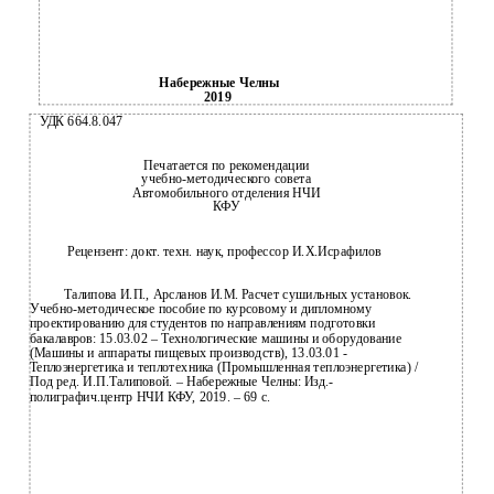
Набережные Челны
2019
УДК 664.8.047
Печатается по рекомендации
учебно-методического совета
Автомобильного отделения НЧИ
КФУ
Рецензент: докт. техн. наук, профессор И.Х.Исрафилов
Талипова И.П., Арсланов И.М. Расчет сушильных установок.
Учебно-методическое пособие по курсовому и дипломному
проектированию для студентов по направлениям подготовки
бакалавров: 15.03.02 – Технологические машины и оборудование
(Машины и аппараты пищевых производств), 13.03.01 -
Теплоэнергетика и теплотехника (Промышленная теплоэнергетика) /
Под ред. И.П.Талиповой. – Набережные Челны: Изд.-
полиграфич.центр НЧИ КФУ, 2019. – 69 с.