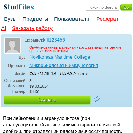
Вузы
Предметы
Пользователи
Реферат
AI
Заказать работу
kill123456
Добавил:
Опубликованный материал нарушает ваши авторские
права?
Сообщите нам.
Novikontas Maritime College
Вуз:
Микробиология и иммунология
Предмет:
ФАРМИК 18 ГЛАВА-2
.docx
Файл:
Скачиваний:
3
Добавлен:
19.03.2024
Размер:
13 Кб
☆
Скачать
При лейкопении и агранулоцитозе (при
агранулоцитарной ангине, алиментарно-токсической
алейкии, при отравлении рядом химических веществ,