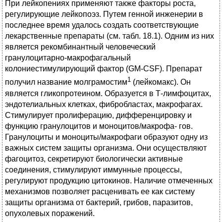
При лейкопениях применяют также факторы роста,
регулирующие лейкопоэз. Путем генной инженерии в
последнее время удалось создать соответствующие
лекарственные препараты (см. табл. 18.1). Одним из них
является рекомбинантный человеческий
гранулоцитарно-макрофагальный
колониестимулирующий фактор (GM-CSF). Препарат
1
получил название молграмостим
(лейкомакс). Он
является гликопротеином. Образуется в Т-лимфоцитах,
эндотелиальных клетках, фибробластах, макрофагах.
Стимулирует пролиферацию, дифференцировку и
функцию гранулоцитов и моноцитов/макрофа- гов.
Гранулоциты и моноциты/макрофаги образуют одну из
важных систем защиты организма. Они осуществляют
фагоцитоз, секретируют биологически активные
соединения, стимулируют иммунные процессы,
регулируют продукцию цитокинов. Наличие отмеченных
механизмов позволяет расценивать ее как систему
защиты организма от бактерий, грибов, паразитов,
опухолевых поражений.