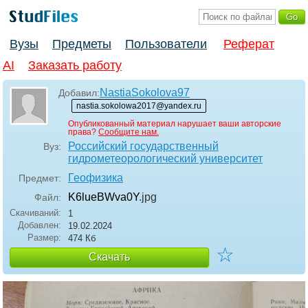
Вузы
Предметы
Пользователи
Реферат
AI
Заказать работу
NastiaSokolova97
Добавил:
nastia.sokolowa2017@yandex.ru
Опубликованный материал нарушает ваши авторские
права?
Сообщите нам.
Российский государственный
Вуз:
гидрометеорологический университет
Геофизика
Предмет:
K6lueBWva0Y
.jpg
Файл:
Скачиваний:
1
Добавлен:
19.02.2024
Размер:
474 Кб
☆
Скачать