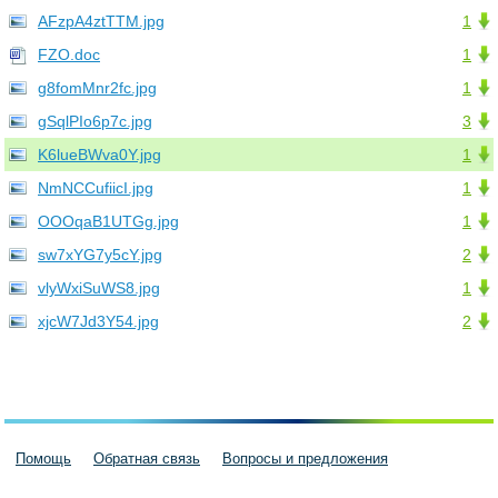
AFzpA4ztTTM.jpg
1
FZO.doc
1
g8fomMnr2fc.jpg
1
gSqlPIo6p7c.jpg
3
K6lueBWva0Y.jpg
1
NmNCCufiicI.jpg
1
OOOqaB1UTGg.jpg
1
sw7xYG7y5cY.jpg
2
vlyWxiSuWS8.jpg
1
xjcW7Jd3Y54.jpg
2
Помощь
Обратная связь
Вопросы и предложения