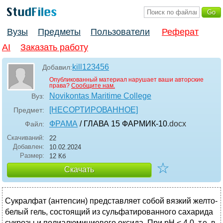
Вузы
Предметы
Пользователи
Реферат
AI
Заказать работу
kill123456
Добавил:
Опубликованный материал нарушает ваши авторские
права?
Сообщите нам.
Novikontas Maritime College
Вуз:
[НЕСОРТИРОВАННОЕ]
Предмет:
ФРАМА
/ ГЛАВА 15 ФАРМИК-10
.docx
Файл:
Скачиваний:
22
Добавлен:
10.02.2024
Размер:
12 Кб
☆
Скачать
Сукралфат (антепсин) представляет собой вязкий желто-
белый гель, состоящий из сульфатированного сахарида
сукрозы и полиалюминиевого оксида. При рН < 4,0, т.е. в