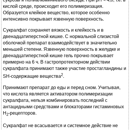
кислой среде, происходит его полимеризация.
Образуется клейкое вещество, которое особенно
интенсивно покрывает язвенную поверхность.
Сукралфат сохраняет вязкость и клейкость и в
двенадцатиперстной кишке. С нормальной слизистой
оболочкой препарат взаимодействует в значительно
меньшей степени. Язвенную поверхность в желудке и
двенадцатиперстной кишке гель прочно покрывает
примерно на 6 ч. В гастропротекторном действии
сукралфата принимают также участие простагландины и
2
SH-содержащие вещества
.
Принимают препарат до еды и перед сном. Учитывая,
что кислота является активатором полимеризации
сукралфата, нельзя комбинировать последний с
антацидными средствами и блокаторами гистаминовых
Н
-рецепторов.
2
Сукралфат не всасывается и системное действие не