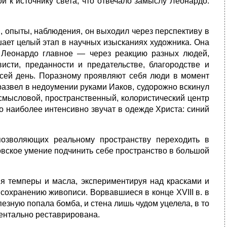
 к источнику света, что отвечало замыслу Лео­нардо:
, опыты, наблюдения, он выходил через перспективу в
ает целый этап в научных изыс­каниях художника. Она
я Леонардо главное — через реакцию разных людей,
исти, преданности и предательстве, благородстве и
осей день. Поразному проявляют себя люди в момент
 развел в недоумении руками Иаков, судорожно вскинул
 смысловой, пространственный, колористический центр
о наиболее интенсивно звучат в одежде Христа: синий
позволяющих реаль­ному пространству переходить в
овское умение подчинить себе пространство в большой
я темперы и масла, экспериментируя над красками и
 сохранению живописи. Ворвавшиеся в конце XVIII в. в
езную попала бомба, и стена лишь чудом уцелела, в то
ментально реставрирована.