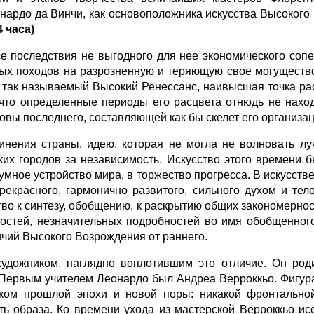
нардо да Винчи, как основоположника искусства Высокого
4 часа)
е последствия не выгодного для нее экономического сопе
х походов на разрозненную и теряющую свое могущество 
 так называемый Высокий Ренессанс, наивысшая точка расц
, что определенные периоды его расцвета отнюдь не нахо
новы последнего, составляющей как бы скелет его организа
инения страны, идею, которая не могла не волновать лу
ких городов за независимость. Искусство этого времени 
зумное устрой­ство мира, в торжество прогресса. В искусс
прекрасного, гармонично развитого, сильного духом и те
тво к синтезу, обобщению, к раскрытию общих закономерно
ностей, незначительных подробностей во имя обобщенного
ичий Высокого Возрождения от раннего.
дожником, наглядно воплотившим это отличие. Он роди
 Первым учителем Леонардо был Андреа Верроккьо. Фигура 
ком прошлой эпохи и новой поры: никакой фронтальной
ь образа. Ко времени ухода из мастерской Верроккьо исс