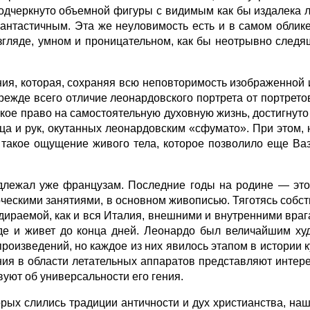
подчеркнуто объемной фигуры с видимым как бы издалека
антастичным. Эта же неуловимость есть и в самом облике
згляде, умном и проницательном, как бы неотрывно следя
ия, которая, сохраняя всю неповторимость изображенной 
режде всего отличие леонардовского портрета от портрет
сокое право на самостоятельную духовную жизнь, достигну
а и рук, окутанных леонардовским «сфумато». При этом, 
 такое ощущение живого тела, которое позволило еще Ва
адлежал уже французам. Последние годы на родине — эт
рческими занятиями, в основном живописью. Тяготясь соб
дираемой, как и вся Италия, внешними и внутренними враг
где и живет до конца дней. Леонардо был величайшим х
произведений, но каждое из них явилось этапом в истории 
ния в области летательных аппаратов представляют интере
вуют об универсальности его гения.
орых слились традиции античности и дух христианства, н