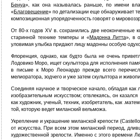
Бенуа
», как она называлась раньше, по имени вл
«
Благовещение
» по детализации еще обнаруживает те
композиционная упорядоченность говорят о мировоззр
От 80-х годов XV в. сохранились две неоконченные 
старинной технике темперы и «
Мадонна Литта
», в 
уловимая улыбка придают лицу мадонны особую одухо
Флоренция, однако, как будто была не очень приветл
Лодовико Моро, ищет скульптора для исполнения памя
в письме к Моро Леонардо прежде всего перечисли
мелиоратора, зодчего и уже затем скульптора и живоп
Соединяя научное и творческое начало, обладая как
изобразительным искусством; отвлекаясь, он казалс
как художник, ученый, техник, изобретатель, как .мат
той, кото­рую ведет миланский вельможа.
Укрепление и украшение миланской крепости (Castell
от искусства. При всем этом миланский период, длив
художественной зрелости. Именно с этого времени Л