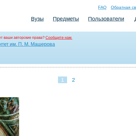
FAQ
Обратная св
Вузы
Предметы
Пользователи
т ваши авторские права?
Сообщите нам.
итет им. П. М. Машерова
1
2