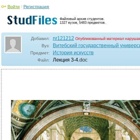
Войти
/
Регистрация
Файловый архив студентов.
1327 вузов, 5483 предметов.
nr121212
Добавил:
Опубликованный материал нарушае
Витебский государственный универс
Вуз:
История искусств
Предмет:
Лекция 3-4
.doc
Файл: