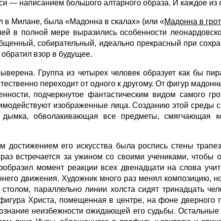
си — написанием большого алтарного образа. И каждое из 
 в Милане, была «Мадонна в скалах» (или «
Мадонна в гро
 ней в полной мере выразились особенности леонардовс
­щенный, собирательный, идеально прекрасный при сохра
 обратил взор в будущее.
выверена. Группа из четырех человек образует как бы пи
стественно переходит от одного к другому. От фигур мадонн
венности, подчеркнутое фантастическим видом самого гр
аимодействуют изображенные лица. Созданию этой среды сп
я дымка, обволакивающая все предметы, смягчающая к
 достижением его искусства была роспись стены трапе
раз встречается за ужином со своими уче­никами, чтобы 
зобразил момент реакции всех двенадцати на слова учите
ннего движения. Художник много раз менял композицию, но
столом, параллельно линии холста сидят тринадцать чел
игура Христа, помещенная в центре, на фоне дверного п
сознание неизбежности ожидающей его судьбы. Остальные 