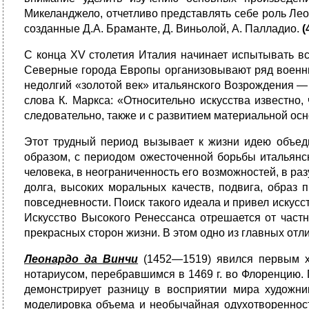
Микеланджело, отчетливо представлять себе роль Лео
созданные Д.А. Браманте, Д. Виньолой, А. Палладио.
(
С конца XV столетия Италия начинает испытывать вс
Северные города Европы организовывают ряд военны
недолгий «золотой век» итальянского Возрождения —
слова К. Маркса: «Относительно искусства известно
следовательно, также и с развитием материальной ос
Этот трудный период вызывает к жизни идею объед
образом, с периодом ожесточен­ной борьбы итальянс
человека, в неограниченность его возможностей, в ра
долга, высоких моральных качеств, подвига, образ 
повседневности. Поиск такого идеала и привел искусс
Искусство Высокого Ренессанса отрешается от част
прекрасных сторон жизни. В этом одно из главных отл
Леонардо да Винчи
(1452—1519) явился первым ху
нотариусом, перебравшимся в 1469 г. во Флоренцию.
демонстрирует разницу в восприятии мира художни
моделировка объема и необычайная одухотворенност