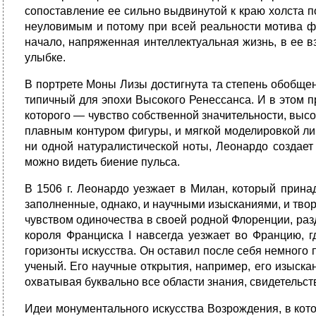
сопоставление ее сильно выдвинутой к краю холста 
неуловимым и потому при всей реальности мотива ф
начало, напряженная интеллектуальная жизнь, в ее в
улыбке.
В портрете Моны Лизы достигнута та степень обобщен
типичный для эпохи Высокого Ренессанса. И в этом п
которого — чувство собственной значительности, вы
плавным контуром фигуры, и мягкой моделировкой лиц
ни одной натуралистической ноты, Леонардо создает
можно видеть биение пульса.
В 1506 г. Леонардо уезжает в Милан, который прин
заполненные, однако, и научными изысканиями, и тво
чувством одиночества в своей родной Флоренции, раз
короля Франциска I навсегда уезжает во Францию, 
горизонты искусства. Он оставил после себя немного 
ученый. Его научные открытия, например, его изыска
охватывая буквально все области знания, свидетельст
Идеи монументального искусства Возрождения, в кот