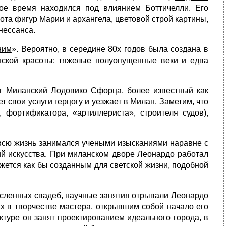
рое время находился под влиянием Боттичелли. Его
ота фигур Марии и архангела, цветовой строй картины,
нессанса.
ним
». Вероятно, в середине 80х годов была создана в
нской красоты: тяжелые полуопущенные веки и едва
рцог Миланский Лодовико Сфорца, более известный как
свои услуги герцогу и уезжает в Милан. Заметим, что
фортификатора, «артиллериста», строителя судов),
 всю жизнь занимался учеными изысканиями наравне с
ий искусства. При миланском дворе Леонардо работал
кажется как бы созданным для светской жизни, подобной
численных свадеб, научные занятия отрывали Леонардо
ых в творчестве мастера, открывшим собой начало его
туре он занят проектированием идеального города, в