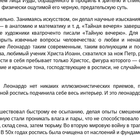
ем лица Иуды, обращенного в профиль к зрителю и спиной
и физически ощутимой его черную, предательскую суть.
ельно. Занимаясь искусством, он делал научные изыскания
— в анатомию и математику и т. д. «Тайная вечеря» заверш
ие художники кватроченто писали «Тайную вечерю». Дл
крыть извечные вопросы человечества: о любви и ненав
ение Леонардо таким современным, таким волнующим и п
аза, любимый ученик Христа Иоанн, схватился за нож Петр,
ности в себя пребывает только Христос, фигура которого —
е и красные тона, господствующие в росписи, не случайн
 Леонардо нет никаких иллюзионистических приемов, 
ой роспись подчинила себе весь интерьер. И это леонард
ешествовал быстрому ее осыпанию, делая опыты смешени
зную стали проникать влага и пары, что не способствовало
клад сена, затем тюрьму. Во вторую мировую войну в трап
 В 50х годах роспись была очищена от наслоений и фунда