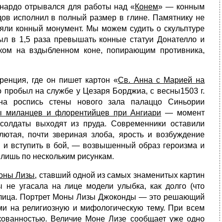
онардо отрывался для работы над «
Конем
» — конным
дов исполнил в полный размер в глине. Памятнику не
ляли конный монумент. Мы можем судить о скульптуре
л в 1,5 раза превышать конные статуи Донателло и
ком на вздыблен­ном коне, попирающим противника,
ренция, где он пишет картон «
Св. Анна с Марией на
о пробыл на службе у Цезаря Борджиа, с весны1503 г.
 на роспись стены нового зала палаццо Синьории
ы миланцев и флорентийцев при Ангиари
— момент
солдаты выходят из пруда. Совре­менники оставили
лютая, почти звериная злоба, ярость и возбуждение
 и вступить в бой, — возвышенный образ героизма и
 лишь по нескольким рисункам.
оны Лизы
, ставший одной из самых знаменитых картин
 не угасала на лице модели улыбка, как долго (что
го лица. Портрет Моны Лизы Джоконды — это решающий
ми на религиозную и мифологическую тему. При всем
кованностью. Величие Моне Лизе сообщает уже одно