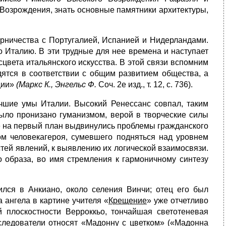
 Возрождения, знать основные памятники архитектуры,
рничества с Пор­тугалией, Испанией и Нидерландами.
Италию. В эти трудные для нее времена и наступает
вета итальянского искусства. В этой связи вспомним
дятся в соответствии с общим развитием общества, а
ции»
(Маркс К., Энгельс Ф.
Соч. 2е изд., т. 12, с. 736).
чшие умы Италии. Высокий Ренессанс совпал, таким
было пронизано гуманизмом, верой в творческие силы
тве на первый план выдвинулись проблемы гражданского
лом человекагероя, сумевшего подняться над уровнем
стей явлений, к выявлению их логической взаимосвязи.
 образа, во имя стремления к гармоничному синтезу
лся в Анкиано, около селения Винчи; отец его был
ангела в картине учителя «
Крещение
» уже отчетливо
 плоскостности Верроккьо, тончайшая светотеневая
ледователи относят «Мадонну с цветком» («
Мадонна