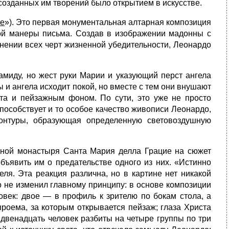
созданных им творений было открытием в искусстве.
те
»). Это первая монументальная алтарная композиция
кой манеры письма. Создав в изображении мадонны с
нении всех черт жизненной убедительности, Леонардо
рамиду, но жест руки Марии и указующий перст ангела
ы и ангела исходит покой, но вместе с тем они внушают
ота и пейзажным фоном. По сути, это уже не просто
особствует и то особое качество живописи Леонардо,
онтуры, образующая определенную световоздушную
зной монастыря Санта Мария делла Грацие на сюжет
объявить им о предательстве одного из них. «Истинно
ля. Эта реакция различна, но в картине нет никакой
 не изменил главному принципу: в основе композиции
овек: двое — в профиль к зрителю по бокам стола, а
роема, за которым открывается пейзаж; глаза Христа
двенадцать человек разбиты на четыре группы по три