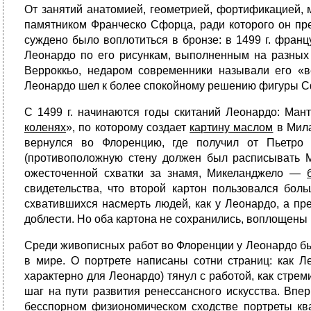
От занятий анатомией, геометрией, фортификацией, 
памятником Франческо Сфорца, ради которого он пре
суждено было воплотиться в бронзе: в 1499 г. фран
Леонардо по его рисункам, выполненным на разных
Верроккьо, недаром современники называли его «в
Леонардо шел к более спо­койному решению фигуры С
С 1499 г. начинаются годы скитаний Леонардо: Мант
коленях
», по которому создает
картину маслом
в Мила
вернулся во Флоренцию, где получил от Пьетро 
(противоположную стену должен был расписывать 
ожесточенной схватки за знамя, Микеланджело —
свидетельства, что второй картон пользовался бол
схватившихся насмерть людей, как у Леонардо, а п
доблести. Но оба картона не сохранились, вопло­щены
Среди живописных работ во Флоренции у Леонардо бы
в мире. О портрете написаны сотни страниц: как Л
характерно для Леонардо) тянул с работой, как стр
шаг на пути развития ренессансного искусства. Вп
бесспорном физиономическом сходстве портреты кв