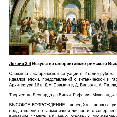
Лекция 3-4
Искусство флорентийско-римского Выс
Сложность исторической ситуации в Италии рубежа 
идеалов эпохи, представлений о титанической и г
Архитектура 16 в. Д.А. Браманте, Д. Виньола, А. Палла
Творчество Леонардо да Винчи. Рафаэля. Микеланджел
ВЫСОКОЕ ВОЗРОЖДЕНИЕ – конец XV – первых три дес
представления о гармоничной личности, о совершенс
внимание уделить изучению основных произведен