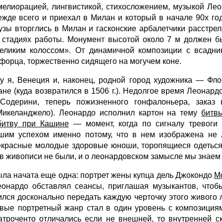
мелиорацией, лингвистикой, стихосложением, музыкой Ле
жде всего и приехал в Милан и который в начале 90х го
цузы вторглись в Милан и гасконские арбалетчики расстре
 стадиях работы. Монумент высотой около 7 м должен бы
еликим колоссом». От динамичной композиции с всадни
форца, торжественно сидящего на могучем коне.
у я, Вене­ция и, наконец, родной город художника — Фло
не (куда возвратился в 1506 г.). Недолгое время Леонард
Содерини, теперь пожизненного гонфалоньера, заказ
Микеланджело). Леонардо исполнил картон на тему
битв
битву при Кашине
— момент, когда по сигналу тревоги 
ьшим успехом именно потому, что в нем изображена не 
рекрасные молодые здоровые юноши, торопящиеся одеться
 в живописи не были, и о леонардовском замысле мы знаем
ла начата еще одна: портрет жены купца дель Джокондо
М
еонардо обставлял сеансы, приглашая музыкантов, чтобы
емился досконально передать каждую черточку этого живо
ервые портретный жанр стал в один уровень с композиция
атроченто отличались если не внешней, то внутренней с