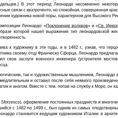
адельцев.) В этот период Леонардо несомненно некото
сные связи с кватроченто, но спокойная, совершенная крас
ении художника новой поры, характерном для Высокого Ре
композиции Леонардо: «
Поклонение волхвов
» и «
Св. Иеро
образе которой нашел выражение тип леонардовской же
творенность.
ива к художнику в эти годы, и в 1482 г., узнав, что ге
тника своему отцу Франческо Сфорца, Леонардо предлагает 
л свои заслуги военного инженера (устроителя мостов, 
исца.
 логическим, так и художественным мышлением, Леонардо
я медлительным и оставил после себя немного произведен
ематик и анатом. Вместе с тем, попав на службу к Моро, он 
o Sforzesсо), оформление постоянных празднеств и много
шийся с 1482 по 1499 г., был одним из самых плодотворн
еонардо становится ведущим художником Италии: в архитек