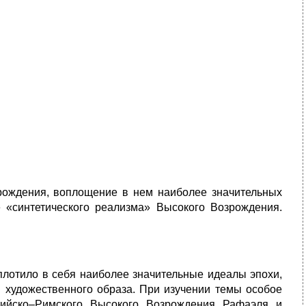
зрождения, воплощение в нем наиболее значительных
 «синтетического реализма» Высокого Возрождения.
отило в себя наиболее значительные идеалы эпохи,
и художественного образа. При изучении темы особое
тийско–Римского Высокого Возрождения Рафаэля и