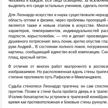
человека в каждой. Все лица освещены, за исключени
выделить его среди остальных учеников, сделать почт
Для Леонардо искусство и наука существовали неразд
область оптики и физики, через проблемы пропорций 
является также и новым этапом в искусстве. Мног
характеров, темпераментов, индивидуальностей рас
подлости, корыстолюбии, — что и делает произ­вед
душевного потрясения: весь поник, кротко опустив гл
руки Андрей... В состоянии полного покоя, погружен
картины, сообщающий единство всей композиции. Сини
плащ, красный хитон.
В отличие от многих работ кватроченто в росписи
изображаемое. Но расположенная вдоль стены трапезн
степени проложило путь Рафаэлю и Микеланджело.
Судьба стенописи Леонардо трагична: он сам спосп
грунтом. Позже в стене была пробита дверь и в трапе
Италию бонапартисты устроили в трапезной конюЩню, с
время как противоположная и боковые стены рухнули.