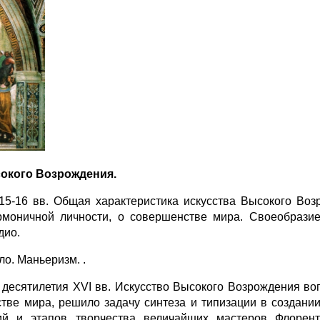
окого Возрождения.
15-16 вв. Общая характеристика искусства Высокого Во
армоничной личности, о совершенстве мира. Своеобразие
дио.
о. Маньеризм. .
ятилетия XVI вв. Искусство Высокого Возрождения вопл
тве мира, решило задачу синтеза и типизации в создани
ий и этапов творчества величайших мастеров Флорен