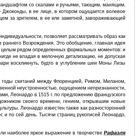
 ландшафтом со скалами и ручьями, тающим, манящим,
 Джоконды, в ее лице, в котором ощущается волевое
щем за зрителем, в ее еле заметной, завора­живающей
индивидуальности, позволяет рассматривать образ как
ов раннего Возрождения. Это обобщение, главная идея
то целым рядом определенных формальных моментов: и
нигде не впадая в мелочную детализацию, не допуская
зари воскликнуть, будто в углублении шеи Моны Лизы
о годы скитаний между Флоренцией, Римом, Миланом,
ственной неустроенностью, ощущением непризнанности,
ами, Леонардо в 1515 г. по предложению французского
удожником своего времени, гением, открывшим новые
культуры. Леонардо известен также как разносторонний
с и по сей день. Тысячи страниц рукописей Леонардо,
ашли наиболее яркое выражение в творчестве
Рафаэля