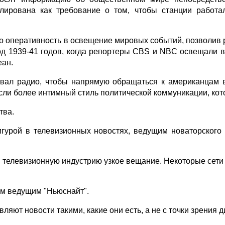
улирована как требование о том, чтобы станции работа
сло оперативность в освещение мировых событий, позволив
иод 1939-41 годов, когда репортеры CBS и NBC освещали 
еан.
зовал радио, чтобы напрямую обращаться к американцам 
если более интимный стиль политической коммуникации, ко
тва.
гурой в телевизионных новостях, ведущим новаторского 
в телевизионную индустрию узкое вещание. Некоторые сет
ым ведущим "Ньюснайт".
яют новости такими, какие они есть, а не с точки зрения д