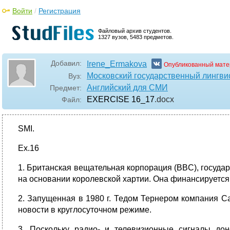
Войти
/
Регистрация
Файловый архив студентов.
1327 вузов, 5483 предметов.
Добавил:
Irene_Ermakova
Опубликованный мате
Московский государственный лингви
Вуз:
Английский для СМИ
Предмет:
EXERCISE 16_17
.docx
Файл:
SMI.
Ex.16
1. Британская вещательная корпорация (BBC), госуда
на основании королевской хартии. Она финансируется 
2. Запущенная в 1980 г. Тедом Тернером компания 
новости в круглосуточном режиме.
3. Поскольку радио- и телевизионные сигналы д