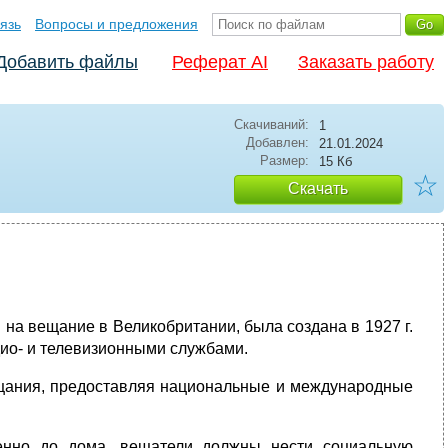
язь
Вопросы и предложения
Добавить файлы
Реферат AI
Заказать работу
Скачиваний:
1
Добавлен:
21.01.2024
Размер:
15 Кб
☆
Скачать
на вещание в Великобритании, была создана в 1927 г.
дио- и телевизионными службами.
ещания, предоставляя национальные и международные
енно до дома, вещатели должны нести социальную