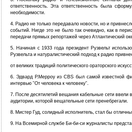
ответственность. Эта ответственность была сформ
необходимости.
4. Радио не только передавало новости, но и привне
событий. Нигде это не было так очевидно, как в пер
передачи прямых репортажей через Атлантический ок
5. Начиная с 1933 года президент Рузвельт исполь
Рузвельта и натуралистический подход к радио привн
от великих традиций политического ораторского искусс
6. Эдвард Р.Мерроу из CBS был самой известной фи
интервью "От человека к человеку".
7. После десятилетий вещания кабельные сети ввели 
аудитории, которой вещательные сети пренебрегали.
8. Мистер Гуд, солидный исполнитель, стал бы отличн
9. На Всемирной службе Би-би-си журналисты представл