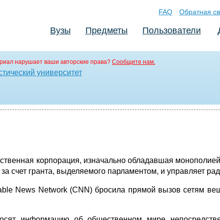
FAQ
Обратная св
Вузы
Предметы
Пользователи
риал нарушает ваши авторские права?
Сообщите нам.
стический университет
рственная корпорация, изначально обладавшая монополией 
за счет гранта, выделяемого парламентом, и управляет ра
Cable News Network (CNN) бросила прямой вызов сетям в
оносят информацию об общественном мире непосредств