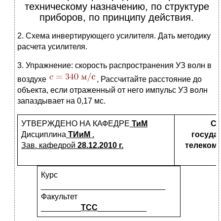
техническому назначению, по структуре
приборов, по принципу действия.
2. Схема инвертирующего усилителя. Дать методику
расчета усилителя.
3. Упражнение: скорость распространения УЗ волн в
воздухе
, Рассчитайте расстояние до
объекта, если отраженный от него импульс УЗ волн
запаздывает на 0,17 мс.
УТВЕРЖДЕНО НА КАФЕДРЕ
ТиМ
Са
Дисциплина
ТИиМ
.
госуда
Зав. кафедрой
28.12.2010
г.
телекомм
Курс
____________________________
Факультет
_________
ТСС
___________