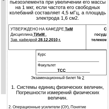
пьезоэлемента при увеличении его массы
на 1 мкг, если частота его свободных
колебаний составляет 4,5 мГц, а площадь
электрода 1,6 см2.
УТВЕРЖДЕНО НА КАФЕДРЕ
ТиМ
Са
Дисциплина
ТИиМ
.
госуда
Зав. кафедрой
28.12.2010
г.
телекомм
Курс
____________________________
Факультет
_________
ТСС
___________
Экзаменационный билет №
2
1. Системы единиц физических величин,
Погрешности измерений физических
величин.
2. Операционные усилители (ОУ), Понятие