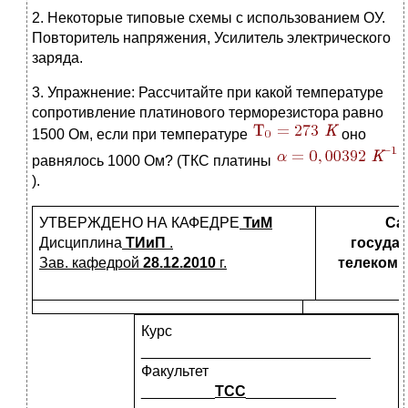
2. Некоторые типовые схемы с использованием ОУ.
Повторитель напряжения, Усилитель электрического
заряда.
3. Упражнение: Рассчитайте при какой температуре
сопротивление платинового терморезистора равно
1500 Ом, если при температуре
оно
равнялось 1000 Ом? (ТКС платины
).
УТВЕРЖДЕНО НА КАФЕДРЕ
ТиМ
Са
Дисциплина
ТИиП
.
госуда
Зав. кафедрой
28.12.2010
г.
телекомм
Курс
____________________________
Факультет
_________
ТСС
___________