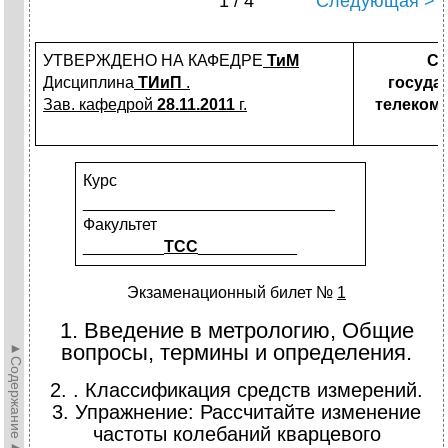
1 / 4
Следующая >
УТВЕРЖДЕНО НА КАФЕДРЕ
ТиМ
Са
Дисциплина
ТИиП
.
госуда
Зав. кафедрой
28.11.2011
г.
телекомм
Курс
____________________________
Факультет
_________
ТСС
___________
Экзаменационный билет №
1
1. Введение в метрологию, Общие
►Содержание►
вопросы, термины и определения.
2. . Классификация средств измерений.
3. Упражнение: Рассчитайте изменение
частоты колебаний кварцевого