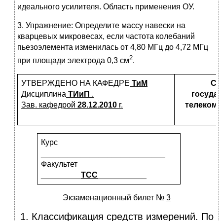
идеального усилителя. Область применения ОУ.
3. Упражнение: Определите массу навески на
кварцевых микровесах, если частота колебаний
пьезоэлемента изменилась от 4,80 МГц до 4,72 МГц
2
при площади электрода 0,3 см
.
УТВЕРЖДЕНО НА КАФЕДРЕ
ТиМ
Са
Дисциплина
ТИиП
.
госуда
Зав. кафедрой
28.12.2010
г.
телекомм
Курс
____________________________
Факультет
_________
ТСС
___________
Экзаменационный билет №
3
1. Классификация средств измерений. По