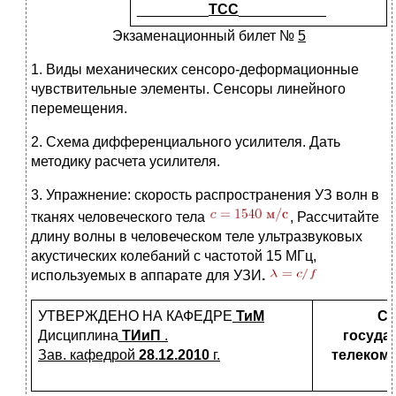
_________
ТСС
___________
Экзаменационный билет №
5
1. Виды механических сенсоро-деформационные
чувствительные элементы. Сенсоры линейного
перемещения.
2. Схема дифференциального усилителя. Дать
методику расчета усилителя.
3. Упражнение: скорость распространения УЗ волн в
тканях человеческого тела
, Рассчитайте
длину волны в человеческом теле ультразвуковых
акустических колебаний с частотой 15 МГц,
используемых в аппарате для УЗИ
.
УТВЕРЖДЕНО НА КАФЕДРЕ
ТиМ
Са
Дисциплина
ТИиП
.
госуда
Зав. кафедрой
28.12.2010
г.
телекомм