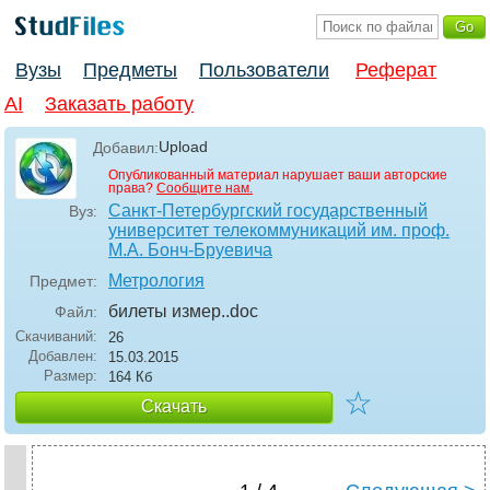
Вузы
Предметы
Пользователи
Реферат
AI
Заказать работу
Upload
Добавил:
Опубликованный материал нарушает ваши авторские
права?
Сообщите нам.
Санкт-Петербургский государственный
Вуз:
университет телекоммуникаций им. проф.
М.А. Бонч-Бруевича
Метрология
Предмет:
билеты измер.
.doc
Файл:
Скачиваний:
26
Добавлен:
15.03.2015
Размер:
164 Кб
☆
Скачать