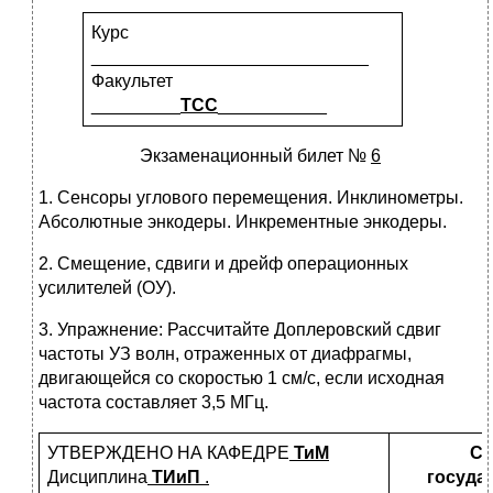
Курс
____________________________
Факультет
_________
ТСС
___________
Экзаменационный билет №
6
1. Сенсоры углового перемещения. Инклинометры.
Абсолютные энкодеры. Инкрементные энкодеры.
2. Смещение, сдвиги и дрейф операционных
усилителей (ОУ).
3. Упражнение: Рассчитайте Доплеровский сдвиг
частоты УЗ волн, отраженных от диафрагмы,
двигающейся со скоростью 1 см/с, если исходная
частота составляет 3,5 МГц.
УТВЕРЖДЕНО НА КАФЕДРЕ
ТиМ
Са
Дисциплина
ТИиП
.
госуда