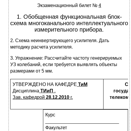
Экзаменационный билет №
4
1. Обобщенная функциональная блок-
схема многоканального интеллектуального
измерительного прибора.
2. Схема неинвертирующего усилителя. Дать
методику расчета усилителя.
3. Упражнение: Рассчитайте частоту генерируемых
УЗ колебаний, если требуется выявлять объекты
размерами от 5 мм.
УТВЕРЖДЕНО НА КАФЕДРЕ
ТиМ
Са
Дисциплина
ТИиП
.
госуда
Зав. кафедрой
28.12.2010
г.
телекомм
Курс
____________________________
Факультет