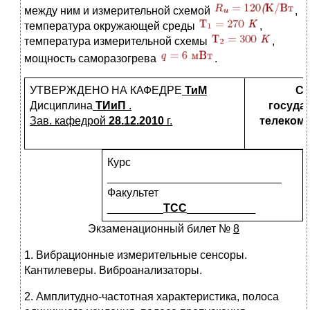
между ним и измерительной схемой
,
температура окружающей среды
,
температура измерительной схемы
,
мощность саморазогрева
.
УТВЕРЖДЕНО НА КАФЕДРЕ
ТиМ
Са
Дисциплина
ТИиП
.
госуда
Зав. кафедрой
28.12.2010
г.
телекомм
Курс
____________________________
Факультет
_________
ТСС
___________
Экзаменационный билет №
8
1. Вибрационные измерительные сенсоры.
Кантилеверы. Виброанализаторы.
2. Амплитудно-частотная характеристика, полоса