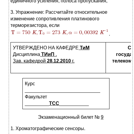
единичного усиления, полоса пропускания,
3. Упражнение: Рассчитайте относительное
изменение сопротивления платинового
терморезистора, если
.
УТВЕРЖДЕНО НА КАФЕДРЕ
ТиМ
Са
Дисциплина
ТИиП
.
госуда
Зав. кафедрой
28.12.2010
г.
телекомм
Курс
____________________________
Факультет
_________
ТСС
___________
Экзаменационный билет №
9
1. Хроматографические сенсоры.