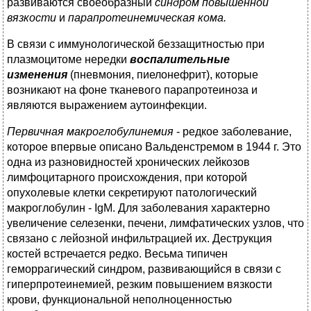
развиваются своеобразный
синдром повышенной
вязкости
и
парапротеинемическая кома.
В связи с иммунологической беззащитностью при
плазмоцитоме нередки
воспалительные
изменения
(пневмония, пиелонефрит), которые
возникают на фоне тканевого парапротеиноза и
являются выражением аутоинфекции.
Первичная макроглобулинемия
- редкое заболевание,
которое впервые описано Вальденстремом в 1944 г. Это
одна из разновидностей хронических лейкозов
лимфоцитарного происхождения, при которой
опухолевые клетки секретируют патологический
макроглобулин - IgM. Для заболевания характерно
увеличение селезенки, печени, лимфатических узлов, что
связано с лейозной инфильтрацией их. Деструкция
костей встречается редко. Весьма типичен
геморрагический синдром, развивающийся в связи с
гиперпротеинемией, резким повышением вязкости
крови, функциональной неполноценностью