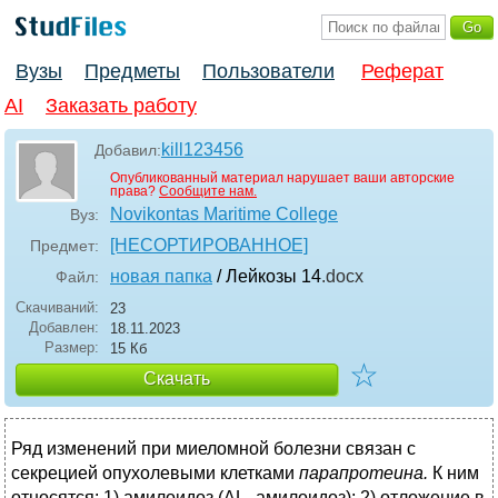
Вузы
Предметы
Пользователи
Реферат
AI
Заказать работу
kill123456
Добавил:
Опубликованный материал нарушает ваши авторские
права?
Сообщите нам.
Novikontas Maritime College
Вуз:
[НЕСОРТИРОВАННОЕ]
Предмет:
новая папка
/ Лейкозы 14
.docx
Файл:
Скачиваний:
23
Добавлен:
18.11.2023
Размер:
15 Кб
☆
Скачать
Ряд изменений при миеломной болезни связан с
секрецией опухолевыми клетками
парапротеина.
К ним
относятся: 1) амилоидоз (AL- амилоидоз); 2) отложение в