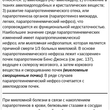
тканях амилоидоподобных и кристаллических веществ;
3) развитие парапротеинемического отека, или
парапротеиноза органов (парапротеиноз миокарда,
легких, парапротеинемический нефроз), что
сопровождается их функциональной недостаточностью.
Наибольшее значение среди парапротеинемических
изменений имеет
парапротеинемический
нефроз,
или
миеломная нефропатия,
которая является
причиной смерти 1/3 больных миеломой. В основе
парапротеинемического нефроза лежит «засорение»
почек парапротеином Бенс-Джонса (см. рис. 137),
ведущее к склерозу мозгового, а затем коркового
вещества и сморщиванию почек
(миеломные
сморщенные почки).
В ряде случаев
парапротеинемический нефроз сочетается с
амилоидозом почек.
При миеломной болезни в связи с накоплением
парапротеинов в крови, белковыми стазами в сосудах