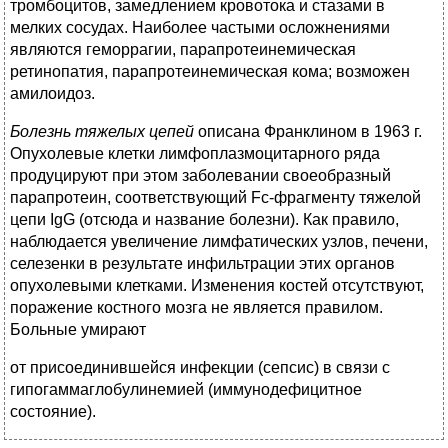
тромбоцитов, замедлением кровотока и стазами в
мелких сосудах. Наиболее частыми осложнениями
являются геморрагии, парапротеинемическая
ретинопатия, парапротеинемическая кома; возможен
амилоидоз.
Болезнь тяжелых цепей
описана Франклином в 1963 г.
Опухолевые клетки лимфоплазмоцитарного ряда
продуцируют при этом заболевании своеобразный
парапротеин, соответствующий Fc-фрагменту тяжелой
цепи IgG (отсюда и название болезни). Как правило,
наблюдается увеличение лимфатических узлов, печени,
селезенки в результате инфильтрации этих органов
опухолевыми клетками. Изменения костей отсутствуют,
поражение костного мозга не является правилом.
Больные умирают
от присоединившейся инфекции (сепсис) в связи с
гипогаммаглобулинемией (иммунодефицитное
состояние).