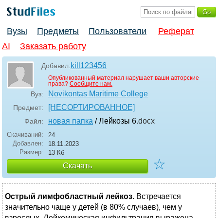
Вузы
Предметы
Пользователи
Реферат
AI
Заказать работу
kill123456
Добавил:
Опубликованный материал нарушает ваши авторские
права?
Сообщите нам.
Novikontas Maritime College
Вуз:
[НЕСОРТИРОВАННОЕ]
Предмет:
новая папка
/ Лейкозы 6
.docx
Файл:
Скачиваний:
24
Добавлен:
18.11.2023
Размер:
13 Кб
☆
Скачать
Острый лимфобластный лейкоз.
Встречается
значительно чаще у детей (в 80% случаев), чем у
взрослых. Лейкемическая инфильтрация выражена