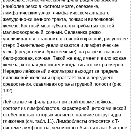
наиболее резко в костном мозге, селезенке,
лимфатических узлах, лимфатическом аппарате
желудочно-кишечного тракта, почках и вилочковой
железе. Костный мозг губчатых и трубчатых костей
малиновокрасный, сочный. Селезенка резко
увеличивается, становится сочной и красной, рисунок ее
стерт. Значительно увеличиваются и лимфатические
узлы (средостения, брыжеечные), на разрезе ткань их
бело-розовая, сочная. Такой же вид имеет и вилочковая
железа, которая достигает иногда гигантских размеров.
Нередко лейкозный инфильтрат выходит за пределы
вилочковой железы и прорастает ткани переднего
средостения, сдавливая органы грудной полости (рис.
132).
Лейкозные инфильтраты при этой форме лейкоза
состоят из лимфобластов, характерной цитохимической
особенностью которых является наличие вокруг ядра
гликогена (см. табл. 11). Лимфобласты относятся к Т-
системе лимфопоэза, чем можно объяснить как быстрое