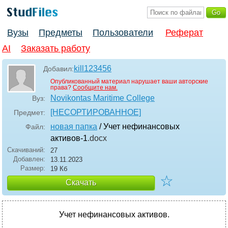
Вузы
Предметы
Пользователи
Реферат
AI
Заказать работу
kill123456
Добавил:
Опубликованный материал нарушает ваши авторские
права?
Сообщите нам.
Novikontas Maritime College
Вуз:
[НЕСОРТИРОВАННОЕ]
Предмет:
новая папка
/ Учет нефинансовых
Файл:
активов-1
.docx
Скачиваний:
27
Добавлен:
13.11.2023
Размер:
19 Кб
☆
Скачать
Учет нефинансовых активов.