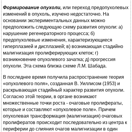
Формирование опухоли,
или переход предопухолевых
изменений в опухоль, изучено недостаточно. На
основании экспериментальных данных можно
предположить следующую схему развития опухоли: а)
нарушение регенераторного процесса; б)
предопухолевые изменения, характеризующиеся
гиперплазией и дисплазией; в) возникающая стадийно
малигнизация пролиферирующих клеток; г)
возникновение опухолевого зачатка; д) прогрессия
опухоли. Эта схема близка схеме Л.М. Шабада.
В последнее время получила распространение теория
«опухолевого поля», созданная В. Уиллисом (1953) и
раскрывающая стадийный характер развития опухоли.
Согласно этой теории, в органе возникают
множественные точки роста - очаговые пролифераты,
которые и составляют «опухолевое поле». Причем
опухолевая трансформация (малигнизация) очаговых
пролифератов происходит последовательно из центра к
периферии до слияния очагов малигнизации в один