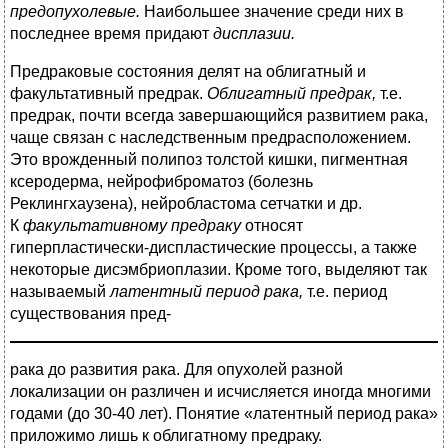
предопухолевые.
Наибольшее значение среди них в
последнее время придают
дисплазии.
Предраковые состояния делят на облигатный и
факультативный предрак.
Облигатный предрак,
т.е.
предрак, почти всегда завершающийся развитием рака,
чаще связан с наследственным предрасположением.
Это врожденный полипоз толстой кишки, пигментная
ксеродерма, нейрофиброматоз (болезнь
Реклингхаузена), нейробластома сетчатки и др.
К
факультативному предраку
относят
гиперпластически-диспластические процессы, а также
некоторые дисэмбриоплазии. Кроме того, выделяют так
называемый
латентный период рака,
т.е. период
существования пред-
рака до развития рака. Для опухолей разной
локализации он различен и исчисляется иногда многими
годами (до 30-40 лет). Понятие «латентный период рака»
приложимо лишь к облигатному предраку.