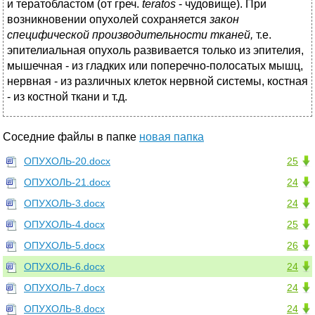
и тератобластом (от греч.
teratos
- чудовище). При
возникновении опухолей сохраняется
закон
специфической производительности тканей,
т.е.
эпителиальная опухоль развивается только из эпителия,
мышечная - из гладких или поперечно-полосатых мышц,
нервная - из различных клеток нервной системы, костная
- из костной ткани и т.д.
Соседние файлы в папке
новая папка
ОПУХОЛЬ-20.docx
25
ОПУХОЛЬ-21.docx
24
ОПУХОЛЬ-3.docx
24
ОПУХОЛЬ-4.docx
25
ОПУХОЛЬ-5.docx
26
ОПУХОЛЬ-6.docx
24
ОПУХОЛЬ-7.docx
24
ОПУХОЛЬ-8.docx
24