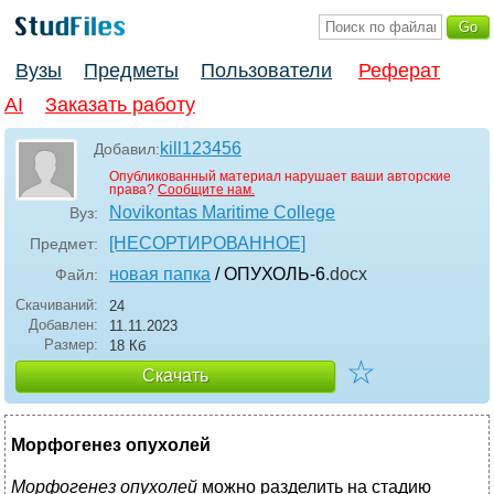
Вузы
Предметы
Пользователи
Реферат
AI
Заказать работу
kill123456
Добавил:
Опубликованный материал нарушает ваши авторские
права?
Сообщите нам.
Novikontas Maritime College
Вуз:
[НЕСОРТИРОВАННОЕ]
Предмет:
новая папка
/ ОПУХОЛЬ-6
.docx
Файл:
Скачиваний:
24
Добавлен:
11.11.2023
Размер:
18 Кб
☆
Скачать
Морфогенез опухолей
Морфогенез опухолей
можно разделить на стадию