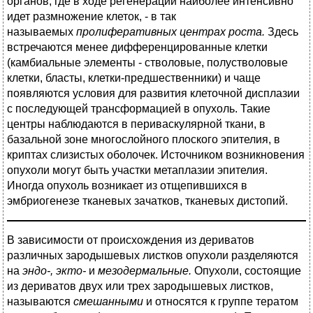
органов, где в ходе регенерации наиболее интенсивно
идет размножение клеток, - в так
называемых
пролиферативных центрах роста.
Здесь
встречаются менее дифференцированные клетки
(камбиальные элементы - стволовые, полустволовые
клетки, бласты, клетки-предшественники) и чаще
появляются условия для развития клеточной дисплазии
с последующей трансформацией в опухоль. Такие
центры наблюдаются в периваскулярной ткани, в
базальной зоне многослойного плоского эпителия, в
криптах слизистых оболочек. Источником возникновения
опухоли могут быть участки метаплазии эпителия.
Иногда опухоль возникает из отщепившихся в
эмбриогенезе тканевых зачатков, тканевых дистопий.
В зависимости от происхождения из дериватов
различных зародышевых листков опухоли разделяются
на
эндо-, экто-
и
мезодермальные.
Опухоли, состоящие
из дериватов двух или трех зародышевых листков,
называются
смешанными
и относятся к группе тератом