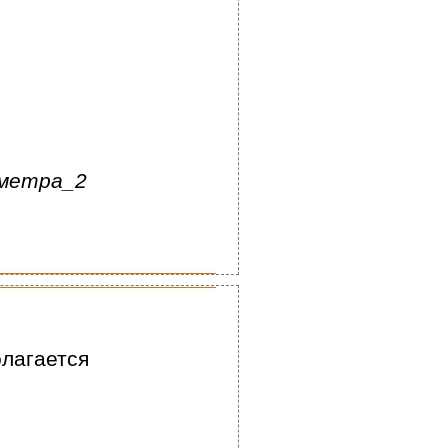
метра_2
олагается