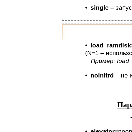
•
single
– запус
•
load_ramdisk
(N=1 – использо
Пример: load
•
noinitrd
– не 
Пар
•
elevator=
noop