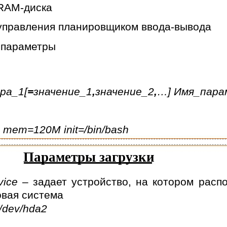
RAM-диска
управления планировщиком
ввода-вывода
 параметры
ра_1[
=
значение_1
,
значение_2
,
…] Имя_пара
2 mem=120M init=/bin/bash
Параметры загрузки
vice
– задает устройство, на котором расп
вая система
/dev/hda2