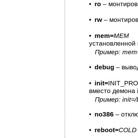
•
ro
– монтиров
•
rw
– монтиров
•
mem=
ME
установленной 
Пример: mem
•
debug
– выво
•
init=
INIT_PR
вместо демона i
Пример: init=/
•
no386
– откл
•
reboot=
COLD