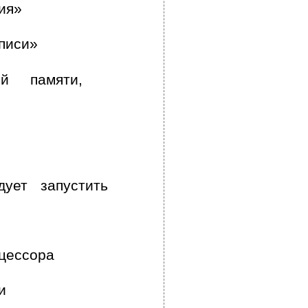
ия»
писи»
ой памяти,
ует запустить
оцессора
и