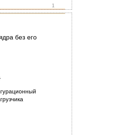
1
дра без его
игурационный
грузчика