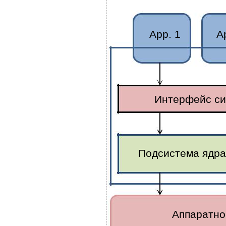
App. 1
A
Интерфейс си
Подсистема ядра
Аппаратно