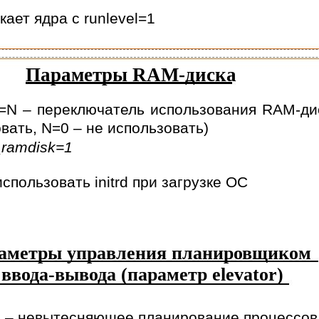
кает ядра с runlevel=1
Параметры RAM-диска
=N – переключатель использования RAM-ди
вать, N=0 – не использовать)
_ramdisk=1
использовать initrd при загрузке ОС
аметры управления планировщиком
ввода-вывода (параметр elevator)
 – невытесняющее планирование процессов