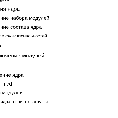
ия ядра
ение набора модулей
ние состава ядра
ие функциональностей
а
ключение модулей
ение ядра
initrd
а модулей
ядра в список загрузки