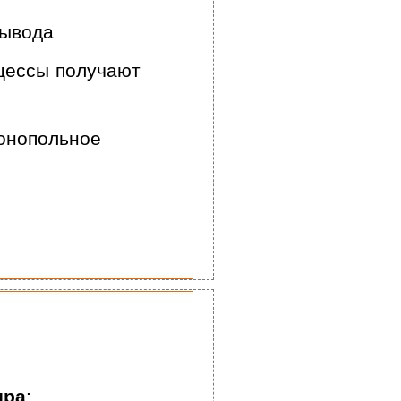
вывода
оцессы получают
онопольное
дра
: