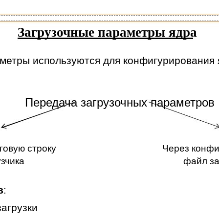
Загрузочные параметры ядра
метры используются для конфигурирования я
Передача загрузочных параметров
говую строку
Через конф
узчика
файл за
в
:
агрузки