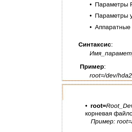
•
Параметры
•
Параметры 
•
Аппаратные
Синтаксис
:
Имя_парамет
Пример
:
root=/dev/hda
•
root=
Root_De
корневая файло
Пример: root=