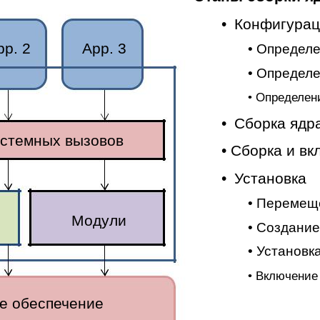
•
Конфигурац
pp. 2
App. 3
• Определ
• Определе
• Определен
•
Сборка ядр
стемных вызовов
• Сборка и в
•
Установка
• Перемещ
Модули
• Создание 
• Установк
• Включение 
е обеспечение