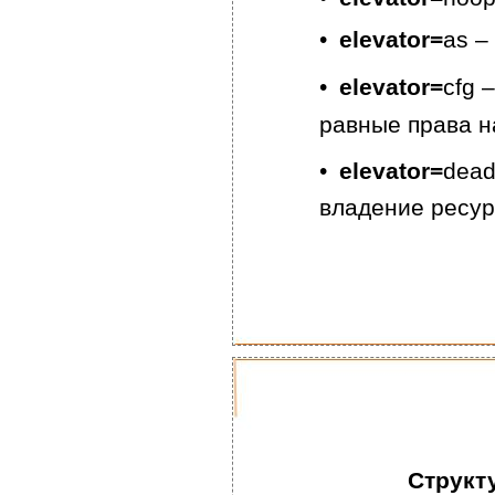
•
elevator=
as –
•
elevator=
cfg 
равные права н
•
elevator=
dead
владение ресу
Структ