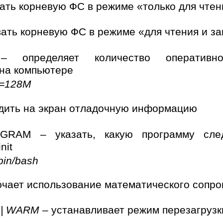
ать корневую ФС в режиме «только для чтен
ать корневую ФС в режиме «для чтения и за
M
– определяет количество оперативн
на компьютере
=128M
дить на экран отладочную информацию
OGRAM – указать, какую программу след
nit
bin/bash
ючает использование математического сопр
 | WARM
– устанавливает режим перезагрузк