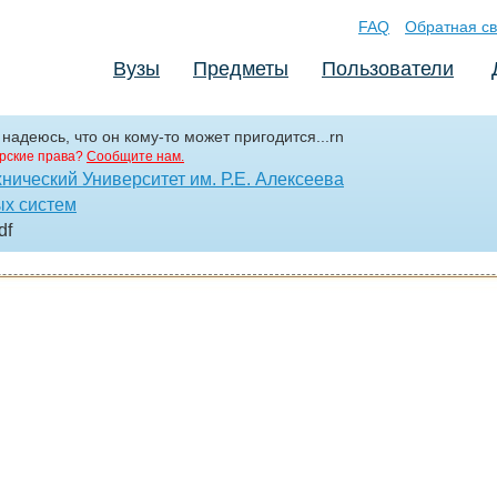
FAQ
Обратная св
Вузы
Предметы
Пользователи
надеюсь, что он кому-то может пригодится...rn
рские права?
Сообщите нам.
ический Университет им. Р.Е. Алексеева
х систем
df