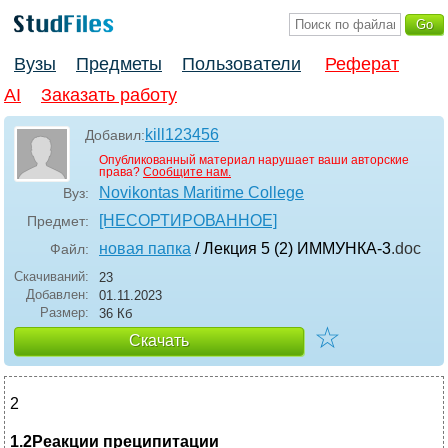
Вузы
Предметы
Пользователи
Реферат
AI
Заказать работу
kill123456
Добавил:
Опубликованный материал нарушает ваши авторские
права?
Сообщите нам.
Novikontas Maritime College
Вуз:
[НЕСОРТИРОВАННОЕ]
Предмет:
новая папка
/ Лекция 5 (2) ИММУНКА-3
.doc
Файл:
Скачиваний:
23
Добавлен:
01.11.2023
Размер:
36 Кб
☆
Скачать
2
1.2Реакции преципитации