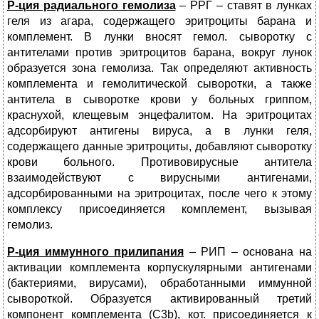
Р-ция радиального гемолиза
– РРГ – ставят в лунках
геля из агара, содержащего эритроциты барана и
комплемент. В лунки вносят гемол. сыворотку с
антителами против эритроцитов барана, вокруг лунок
образуется зона гемолиза. Так определяют активность
комплемента и гемолитической сыворотки, а также
антитела в сыворотке крови у больных гриппом,
краснухой, клещевым энцефалитом. На эритроцитах
адсорбируют антигены вируса, а в лунки геля,
содержащего данные эритроциты, добавляют сыворотку
крови больного. Противовирусные антитела
взаимодействуют с вирусными антигенами,
адсорбированными на эритроцитах, после чего к этому
комплексу присоединяется комплемент, вызывая
гемолиз.
Р-ция иммунного прилипания
– РИП – основана на
активации комплемента корпускулярными антигенами
(бактериями, вирусами), обработанными иммунной
сывороткой. Образуется активированный третий
компонент комплемента (С3b), кот. присоединяется к