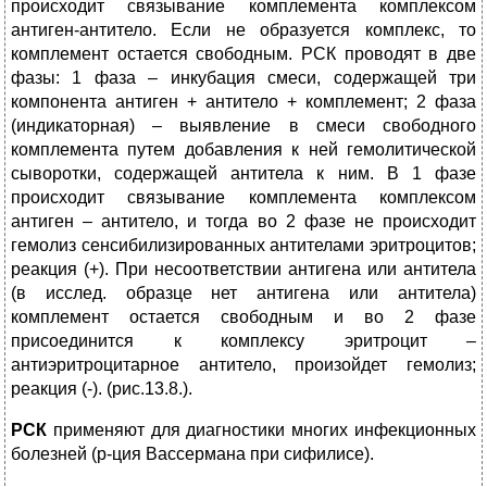
происходит связывание комплемента комплексом
антиген-антитело. Если не образуется комплекс, то
комплемент остается свободным. РСК проводят в две
фазы: 1 фаза – инкубация смеси, содержащей три
компонента антиген + антитело + комплемент; 2 фаза
(индикаторная) – выявление в смеси свободного
комплемента путем добавления к ней гемолитической
сыворотки, содержащей антитела к ним. В 1 фазе
происходит связывание комплемента комплексом
антиген – антитело, и тогда во 2 фазе не происходит
гемолиз сенсибилизированных антителами эритроцитов;
реакция (+). При несоответствии антигена или антитела
(в исслед. образце нет антигена или антитела)
комплемент остается свободным и во 2 фазе
присоединится к комплексу эритроцит –
антиэритроцитарное антитело, произойдет гемолиз;
реакция (-). (рис.13.8.).
РСК
применяют для диагностики многих инфекционных
болезней (р-ция Вассермана при сифилисе).