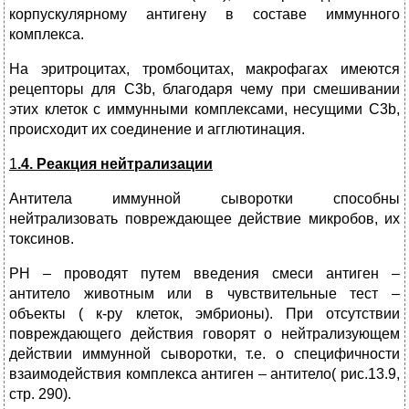
корпускулярному антигену в составе иммунного
комплекса.
На эритроцитах, тромбоцитах, макрофагах имеются
рецепторы для С3b, благодаря чему при смешивании
этих клеток с иммунными комплексами, несущими С3b,
происходит их соединение и агглютинация.
1
.4. Реакция нейтрализации
Антитела иммунной сыворотки способны
нейтрализовать повреждающее действие микробов, их
токсинов.
РН – проводят путем введения смеси антиген –
антитело животным или в чувствительные тест –
объекты ( к-ру клеток, эмбрионы). При отсутствии
повреждающего действия говорят о нейтрализующем
действии иммунной сыворотки, т.е. о специфичности
взаимодействия комплекса антиген – антитело( рис.13.9,
стр. 290).