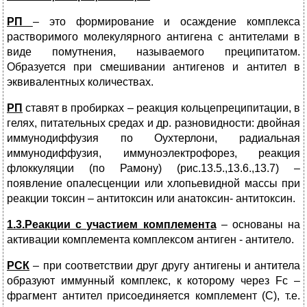
РП
– это формирование и осаждение комплекса
растворимого молекулярного антигена с антителами в
виде помутнения, называемого преципитатом.
Образуется при смешивании антигенов и антител в
эквивалентных количествах.
РП
ставят в пробирках – реакция кольцепреципитации, в
гелях, питательных средах и др. разновидности: двойная
иммунодиффузия по Оухтерлони, радиальная
иммунодиффузия, иммуноэлектрофорез, реакция
флоккуляции (по Рамону) (рис.13.5.,13.6.,13.7) –
появление опалесценции или хлопьевидной массы при
реакции токсин – антитоксин или анатоксин- антитоксин.
1.3.Реакции с участием комплемента
– основаны на
активации комплемента комплексом антиген - антитело.
РСК
– при соответствии друг другу антигены и антитела
образуют иммунный комплекс, к которому через Fс –
фрагмент антител присоединяется комплемент (С), т.е.