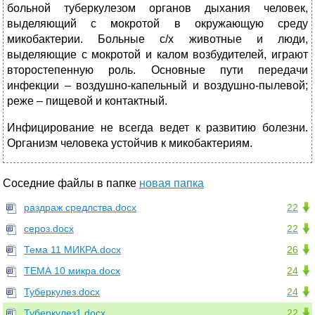
больной туберкулезом органов дыхания человек,
выделяющий с мокротой в окружающую среду
микобактерии. Больные с/х животные и люди,
выделяющие с мокротой и калом возбудителей, играют
второстепенную роль. Основные пути передачи
инфекции – воздушно-капельный и воздушно-пылевой;
реже – пищевой и контактный.
Инфицирование не всегда ведет к развитию болезни.
Организм человека устойчив к микобактериям.
Соседние файлы в папке
новая папка
раздраж средлства.docx
22
сероз.docx
22
Тема 11 МИКРА.docx
26
ТЕМА 10 микра.docx
24
Туберкулез.docx
24
Туберкулез1.docx
22