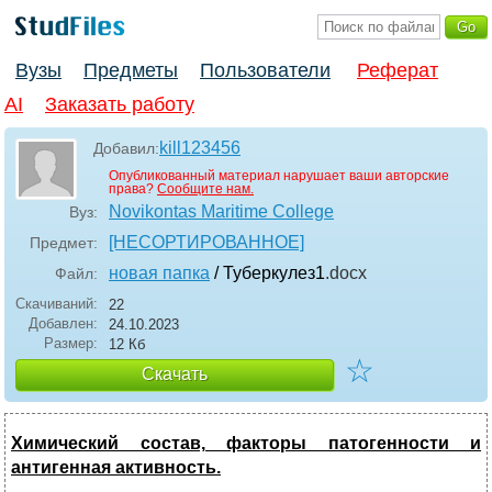
Вузы
Предметы
Пользователи
Реферат
AI
Заказать работу
kill123456
Добавил:
Опубликованный материал нарушает ваши авторские
права?
Сообщите нам.
Novikontas Maritime College
Вуз:
[НЕСОРТИРОВАННОЕ]
Предмет:
новая папка
/ Туберкулез1
.docx
Файл:
Скачиваний:
22
Добавлен:
24.10.2023
Размер:
12 Кб
☆
Скачать
Химический состав, факторы патогенности и
антигенная активность.