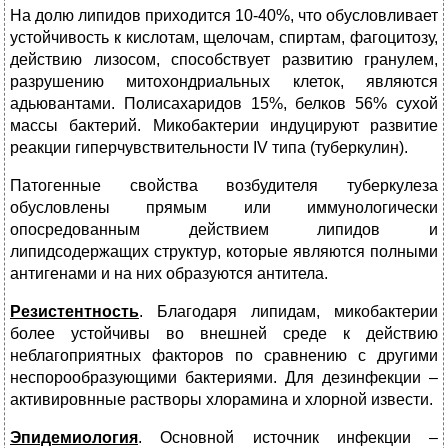
На долю липидов приходится 10-40%, что обусловливает
устойчивость к кислотам, щелочам, спиртам, фагоцитозу,
действию лизосом, способствует развитию гранулем,
разрушению митохондриальных клеток, являются
адьювантами. Полисахаридов 15%, белков 56% сухой
массы бактерий. Микобактерии индуцируют развитие
реакции гиперчувствительности IV типа (туберкулин).
Патогенные свойства возбудителя туберкулеза
обусловлены прямым или иммунологически
опосредованным действием липидов и
липидсодержащих структур, которые являются полными
антигенами и на них образуются антитела.
Резистентность
. Благодаря липидам, микобактерии
более устойчивы во внешней среде к действию
неблагоприятных факторов по сравнению с другими
неспорообразующими бактериями. Для дезинфекции –
активировнные растворы хлорамина и хлорной извести.
Эпидемиология
. Основной источник инфекции –