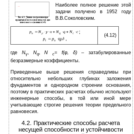
Н
аиболее полное решение этой
задачи получено в 1952 году
В.В.Соколовским.
;
(4.12)
,
где
N
,
N
,
N
=
f
(
φ
,
δ
)
– затабулированные
γ
q
c
безразмерные коэффициенты.
Приведенные выше решения справедливы при
относительно небольших глубинах заложения
фундаментов и однородном строении основания,
поэтому в практических расчетах обычно используют
инженерные способы, в той или иной мере
учитывающие строгие решения теории предельного
равновесия.
4.2. Практические способы расчета
несущей способности и устойчивости