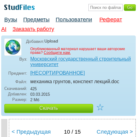
Вузы
Предметы
Пользователи
Реферат
AI
Заказать работу
Upload
Добавил:
Опубликованный материал нарушает ваши авторские
права?
Сообщите нам.
Московский государственный строительный
Вуз:
университет
[НЕСОРТИРОВАННОЕ]
Предмет:
механика грунтов, конспект лекций
.doc
Файл:
Скачиваний:
425
Добавлен:
03.03.2015
Размер:
2 Мб
☆
Скачать
< Предыдущая
10 / 15
Следующая >