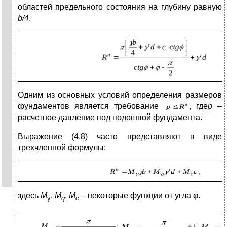
областей предельного состояния на глубину равную
b
/4
.
Одним из основных условий определения размеров
фундаментов является требование
, где
р
–
расчетное давление под подошвой фундамента.
Выражение (4.8) часто представляют в виде
трехчленной формулы:
,
здесь
M
,
M
,
M
– некоторые функции от угла φ.
γ
q
c