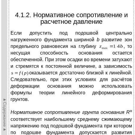
4.1.2. Нормативное сопротивление и
расчетное давление
Если допустить под подошвой центрально
нагруженного фундамента шириной
b
развитие зон
предельного равновесия на глубину
, то
несущая способность основания остается
обеспеченной. При этом осадки во времени затухают
и стремятся к постоянной величине, а зависимость
оказывается достаточно близкой к линейной.
Следовательно, при этих условиях для расчётов
деформации основания можно использовать
формулы теории линейного деформирования
грунтов.
►Содержание►
н
Нормативное сопротивление грунта основания
R
соответствует наибольшему среднему сжимающему
напряжению под подошвой фундамента при котором
по подошве фундамента допускается развития