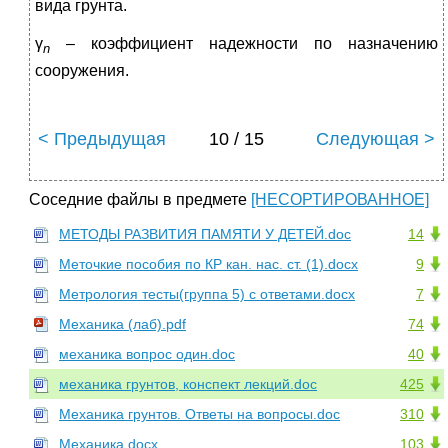
вида грунта.
γ
– коэффициент надежности по назначению
n
сооружения.
< Предыдущая
10 / 15
Следующая >
Соседние файлы в предмете
[НЕСОРТИРОВАННОЕ]
МЕТОДЫ РАЗВИТИЯ ПАМЯТИ У ДЕТЕЙ.doc
14
Меточкие пособия по КР кан. нас. ст. (1).docx
9
Метрология тесты(группа 5) с ответами.docx
7
Механика (лаб).pdf
74
механика вопрос один.doc
40
механика грунтов, конспект лекций.doc
425
Механика грунтов. Ответы на вопросы.doc
310
Механика.docx
103