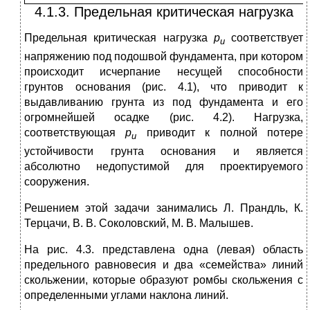
4.1.3. Предельная критическая нагрузка
Предельная критическая нагрузка
р
соответствует
и
напряжению под подошвой фундамента, при котором
происходит исчерпание несущей способности
грунтов основания (рис. 4.1), что приводит к
выдавливанию грунта из под фундамента и его
огромнейшей осадке (рис. 4.2). Нагрузка,
соответствующая
р
приводит к полной потере
и
устойчивости грунта основания и является
абсолютно недопустимой для проектируемого
сооружения.
Решением этой задачи занимались Л. Прандль, К.
Терцачи, В. В. Соколовский, М. В. Малышев.
На рис. 4.3. представлена одна (левая) область
предельного равновесия и два «семейства» линий
скольжении, которые образуют ромбы скольжения с
определенными углами наклона линий.