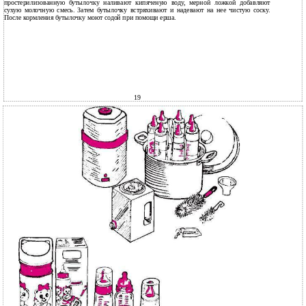
простерилизованную бутылочку наливают кипяченую воду, мерной ложкой добавляют
сухую молочную смесь. Затем бутылочку встряхивают и надевают на нее чистую соску.
После кормления бутылочку моют содой при помощи ерша.
19