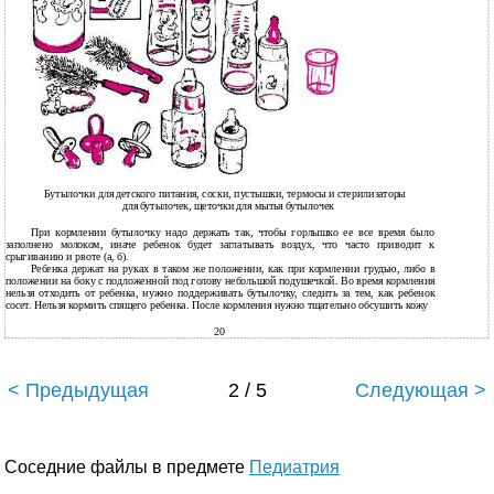
Бутылочки для детского питания, соски, пустышки, термосы и стерилизаторы
для бутылочек, щеточки для мытья бутылочек
При кормлении бутылочку надо держать так, чтобы горлышко ее все время было
заполнено молоком, иначе ребенок будет заглатывать воздух, что часто приводит к
срыгиванию и рвоте (а, б).
Ребенка держат на руках в таком же положении, как при кормлении грудью, либо в
положении на боку с подложенной под голову небольшой подушечкой. Во время кормления
нельзя отходить от ребенка, нужно поддерживать бутылочку, следить за тем, как ребенок
сосет. Нельзя кормить спящего ребенка. После кормления нужно тщательно обсушить кожу
20
< Предыдущая
2 / 5
Следующая >
Соседние файлы в предмете
Педиатрия