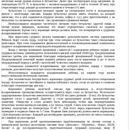
несколько выше уровня молока в бутылочке. Далее при пастеризации воду нагревают до
температуры 65-75 °С и бутылочку с молоком выдерживают в ней в течение 30 мин, при
стерилизации воду доводят до кипения и кипятят в течение 3-5 мин.
Бутылочки со сцеженным молоком хранят на сестринском посту в холодильнике
вместе с молочными смесями. Каждая бутылочка должна иметь этикетку, на которой
написано, что в ней содержится (грудное молоко, кефир и т.д.), дата приготовления, а на
бутылочке со сцеженным молоком - час сцеживания и фамилия матери.
Необоснованное введение частичного питания через бутылочку (другой пищи и
питья) нужно запрещать, поскольку это может отрицательно сказаться на грудном
вскармливании. Кроме того, кормящие матери должны знать, что возвращаться к грудному
вскармливанию очень сложно.
При недостатке грудного молока применяют дополнительную систему кормления.
Ребенок будет сосать грудь, получая при этом питание из бутылочки через специальные
капилляры. При этом сохраняются физиологический и психоэмоциональный компоненты
грудного вскармливания и стимулируется выработка молока.
Когда у матери возникают временные сложности с кормлением ребенка грудью или
грудным молоком, рекомендуется пользоваться мягкой ложечкой (SoftCup). Градуированная
ложечка удобна для кормления благодаря непрерывной дозированной подаче питания.
Градуированной ложечкой можно кормить ребенка сразу после кормления, в до- и после
операционный период у детей с патологией челюстно-лицевого аппарата.
Смешанным
называется вскармливание, при котором ребенок, наряду с грудным
молоком, дополнительно получает искусственные молочные смеси.
Искусственным
называется вскармливание ребенка на первом году жизни
искусственными молочными смесями.
Для гигиенически безупречного кормления грудных детей используется специальная
посуда: бутылочки из чистейшего и термоустойчивого стекла, соски из каучука и силикона
и быстрые стерилизаторы для них.
Кормление ребенка молочной смесью при смешанном и искусственном
вскармливании преимущественно осуществляется через соску из бутылочки. Используют
градуированные бутылочки вместимостью 200-250 мл (цена деления - 10 мл). На бутылочку
надевают соску с дырочкой. Дырочку в соске прокалывают иглой, прокаленной над
пламенем. Отверстие в соске должно быть небольшим, чтобы при перевертывании
бутылочки молоко вытекало каплями, а не лилось струей. Смесь или молоко следует давать
ребенку подогретым до температуры 37-40 °С. Для этого перед кормлением бутылочку
помещают в водяную баню на 5-7 мин. Водяная баня (кастрюля) должна иметь маркировку
«Для подогрева молока». Каждый раз необходимо проверять, достаточно ли смесь согрелась,
не слишком ли она горячая.
При кормлении детей адаптированными (приближенными по своему составу к
материнскому молоку) молочными смесями типа «Детолакт», «Малютка», «Бона», НАН,
Белакт и др. последовательность подготовительных операций несколько иная. В