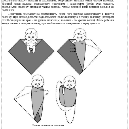
оборачивают вокруг малыша и закрепляют; обертывают малыша левой частью пеленки.
Нижний конец пеленки расправляют, подгибают и закрепляют. Чтобы руки остались
свободными, пеленку опускают таким образом, чтобы верхний край пеленки доходил до
подмышек.
Подгузник помещают на промежность, после чего ребенка заворачивают в тонкую
пеленку. При необходимости подкладывают полиэтиленовую пеленку (клеенку) размером
30x30 см (верхний край - на уровне поясницы, нижний - до уровня колен). Затем ребенка
заворачивают в теплую пеленку, при необходимости - накрывают сверху одеялом.
Этапы пеленания малыша.