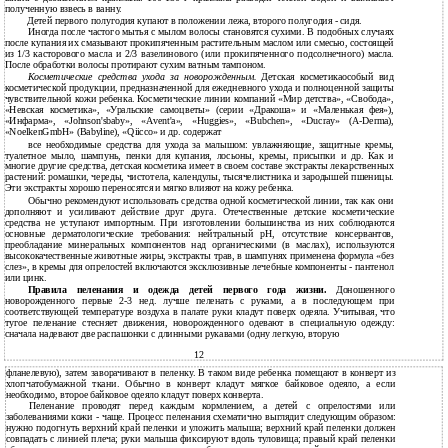
полученную взвесь в ванну.
Детей первого полугодия купают в положении лежа, второго полугодия - сидя.
Иногда после частого мытья с мылом волосы становятся сухими. В подобных случаях
после купания их смазывают прокипяченным растительным маслом или смесью, состоящей
из 1/3 касторового масла и 2/3 вазелинового (или прокипяченного подсолнечного) масла.
После обработки волосы протирают сухим ватным тампоном.
Косметические средства ухода за новорожденным.
Детская косметикаособый вид
косметической продукции, предназначенной для ежедневного ухода и полноценной защиты
чувствительной кожи ребенка. Косметические линии компаний «Мир детства», «Свобода»,
«Невская косметика», «Уральские самоцветы» (серии «Дракоша» и «Маленькая фея»),
«Инфарма», «Johnson'sbaby», «Avent'a», «Huggies», «Bubchen», «Ducray»
(A-Derma),
«NoelkenGmbH» (Babyline), «Qiicco» и др. содержат
все необходимые средства для ухода за малышом: увлажняющие, защитные кремы,
туалетное мыло, шампунь, пенки для купания, лосьоны, кремы, присыпки и др. Как и
многие другие средства, детская косметика имеет в своем составе экстракты лекарственных
растений: ромашки, череды, чистотела, календулы, тысячелистника и зародышей пшеницы.
Эти экстракты хорошо переносятся и мягко влияют на кожу ребенка.
Обычно рекомендуют использовать средства одной косметической линии, так как они
дополняют и усиливают действие друг друга. Отечественные детские косметические
средства не уступают импортным. При изготовлении большинства из них соблюдаются
основные дерматологические требования: нейтральный рН, отсутствие консервантов,
преобладание минеральных компонентов над органическими (в маслах), используются
высококачественные животные жиры, экстракты трав, в шампунях применена формула «без
слез», в кремы для опрелостей включаются эксклюзивные лечебные компоненты - пантенол
или цинк.
Правила пеленания и одежда детей первого года жизни.
Доношенного
новорожденного первые
2-3
нед. лучше пеленать с руками, а в последующем при
соответствующей температуре воздуха в палате руки кладут поверх одеяла. Учитывая, что
тугое пеленание стесняет движения, новорожденного одевают в специальную одежду:
сначала надевают две распашонки с длинными рукавами (одну легкую, вторую
12
фланелевую), затем заворачивают в пеленку. В таком виде ребенка помещают в конверт из
хлопчатобумажной ткани. Обычно в конверт кладут мягкое байковое одеяло, а если
необходимо, второе байковое одеяло кладут поверх конверта.
Пеленание проводят перед каждым кормлением, а детей с опрелостями или
заболеваниями кожи - чаще. Процесс пеленания схематично выглядит следующим образом:
нужно подогнуть верхний край пеленки и уложить малыша; верхний край пеленки должен
совпадать с линией плеча; руки малыша фиксируют вдоль туловища; правый край пеленки