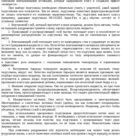
сменными впитывающими вставками, которые задерживали влагу и создавали эффект
«компресса».
При выборе подгузника необходимо обязательно узнать у родителей, какой маркой
подгузников они пользуются. Тем не менее, подгузники известных фирм-производителей
не сильно отличаются по основным характеристикам. Так, подгузник высокого класса
(например, дышащие подгузники HUGGIES Super-Flex и др.) обычно состоит из 6
основных элементов:
1.
Внутренний слой, который прилегает к коже младенца, должен быть мягким, чтобы
не вызывать раздражение трением о кожу, хорошо пропускать жидкость.
2.
Проводящий и распределяющий слой быстро поглощает влагу и способствует ее
равномерному распределению по подгузнику так, чтобы она не скапливалась в одном
месте.
3.
Впитывающий слой поглощает влагу из проводящего слоя и удерживает ее внутри
за счет превращения жидкости в гель. Количество впитывающего материала (абсорбента) не
бесконечно, и в
какой-то момент подгузник «переполняется», что можно понять по его
внешнему виду или на ощупь. Это главный сигнал того, что подгузник надо менять. Если
его не сменить, то дальше он функционирует по типу непроницаемого тканевого
подгузника
выполняет роль компресса с локальным повышением температуры и парниковым
и
эффектом.
4.
Внутренние барьеры блокируют жидкость, не позволяя ей вытекать сбоку
подгузника, вокруг ног. Качество внутренних барьеров является важным признаком при
подборе подгузника младенцу, так как соотношение плотности прилегания и эластичности
отличаются в разных видах подгузников. Это и определяет ряд негативных явлений:
протекание влаги при движениях ребенка, пережимание или неплотный охват бедер и т.д.
5.
Внешнее покрытие подгузника. Оно не должно пропускать жидкость, но при этом
должно быть пористым (воздухопроницаемым). Воздухопроницаемость обеспечивает
пористая ткань, пропускающая воздух к коже малыша, что создает дополнительный эффект
испарения и повышенной сухости.
6.
Механические застежки. Они могут быть одноразовыми и многоразовыми.
Многоразовые и эластичные застежки более удобны, так как позволяют неоднократно
перестегивать один и тот же подгузник в случае необходимости. Например, для того чтобы
убедиться, что ребенок сухой и негрязный.
При использовании одноразовых подгузников предпочтительнее ничем кожу не
смазывать, а лишь обсушивать ягодицы. В необходимых случаях используют специальные
кремы, легкие лосьоны или молочко под подгузники с дозированным через руки
ухаживающего их нанесением, присыпки, но не тальк или муку. Нежелательны также
жирные масла.
При появлении раздражения или опрелости необходимо как можно чаще делать
воздушные ванны, а после нанесения лечебных мазей или кремов следует выждать не менее