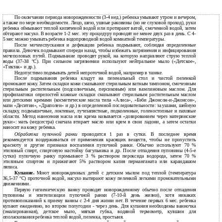
По окончании периода новорожденности (3-4 нед.) ребенка умывают утром и вечером,
а также по мере необходимости. Лицо, шею, ушные раковины (но не слуховой проход), руки
ребенка обмывают теплой кипяченой водой или протирают ватой, смоченной водой, затем
обтирают насухо. В возрасте 1-2 мес. эту процедуру проводят не менее двух раз в день. С 4-
5 мес можно умывать ребенка водопроводной водой комнатной температуры.
После мочеиспускания и дефекации ребенка подмывают, соблюдая определенные
правила. Девочек подмывают спереди назад, чтобы избежать загрязнения и инфицирования
мочеполовых путей. Подмывание проводят рукой, на которую направляют струю теплой
воды (37-38 °С). При сильном загрязнении используют нейтральное мыло («Детское»,
«Тиктак» и др.).
Недопустимо подмывать детей непроточной водой, например в тазике.
После подмывания ребенка кладут на пеленальный стол и чистой пеленкой
промокают кожу. Затем складки кожи смазывают стерильным ватным тампоном, смоченным
стерильным растительным (подсолнечным, персиковым) или вазелиновым маслом. Для
профилактики опрелостей кожные складки смазывают стерильным растительным маслом
или детскими кремами (косметические масла типа «Алиса», «Бэби Джонсон-и-Джонсон»,
мази «Деситин», «Драполен» и др.) в определенной последовательности: за ушами, шейную
складку, подмышечные, локтевые, лучезапястные, подколенные, голеностопные и паховые
области. Метод нанесения масла или крема называется «дозированием через материнские
руки»: мать (медсестра) сначала втирает масло или крем в свои ладони, а затем остатки
наносит на кожу ребенка.
Обработка пупочной ранки
проводится 1 раз в сутки. В последнее время
рекомендуется воздерживаться от применения красящих веществ, чтобы не пропустить
красноту и другие признаки воспаления пупочной ранки. Обычно используют 70 %
этиловый спирт, спиртовую настойку багульника и др. После отпадения пуповины (4-5-е
сутки) пупочную ранку промывают 3 % раствором пероксида водорода, затем 70 %
этиловым спиртом и прижигают 5% раствором калия перманганата или карандашом
ляписа.
Купание.
Моют новорожденных детей с детским мылом под теплой (температура
36,5-37 °С) проточной водой, насухо вытирают кожу пеленкой легкими промокательными
движениями.
Первую гигиеническую ванну проводят новорожденному обычно после отпадения
пуповины и эпителизации пупочной ранки (7-10-й день жизни), хотя никаких
противопоказаний к приему ванны с 2-4 дня жизни нет. В течение первых 6 мес. ребенка
купают ежедневно, во втором полугодии - через день. Для купания необходимы ванночка
(эмалированная), детское мыло, мягкая губка, водяной термометр, кувшин для
ополаскивания ребенка теплой водой, пеленка, простыня.