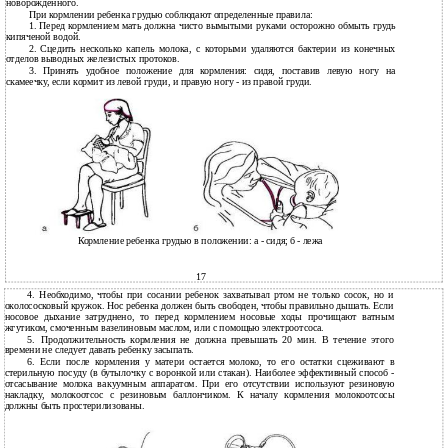
новорожденного.
При кормлении ребенка грудью соблюдают определенные правила:
1.
Перед кормлением мать должна чисто вымытыми руками осторожно обмыть грудь
кипяченой водой.
2.
Сцедить несколько капель молока, с которыми удаляются бактерии из конечных
отделов выводных железистых протоков.
3.
Принять удобное положение для кормления: сидя, поставив левую ногу на
скамеечку, если кормит из левой груди, и правую ногу - из правой груди.
Кормление ребенка грудью в положении: а - сидя; б - лежа
17
4.
Необходимо, чтобы при сосании ребенок захватывал ртом не только сосок, но и
околососковый кружок. Нос ребенка должен быть свободен, чтобы правильно дышать. Если
носовое дыхание затруднено, то перед кормлением носовые ходы прочищают ватным
жгутиком, смоченным вазелиновым маслом, или с помощью электроотсоса.
5.
Продолжительность кормления не должна превышать 20 мин. В течение этого
времени не следует давать ребенку засыпать.
6.
Если после кормления у матери остается молоко, то его остатки сцеживают в
стерильную посуду (в бутылочку с воронкой или стакан). Наиболее эффективный способ -
отсасывание молока вакуумным аппаратом. При его отсутствии используют резиновую
накладку, молокоотсос с резиновым баллончиком. К началу кормления молокоотсосы
должны быть простерилизованы.