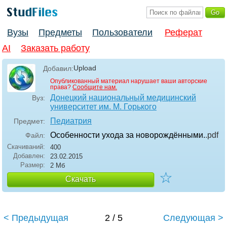
Вузы
Предметы
Пользователи
Реферат
AI
Заказать работу
Upload
Добавил:
Опубликованный материал нарушает ваши авторские
права?
Сообщите нам.
Донецкий национальный медицинский
Вуз:
университет им. М. Горького
Педиатрия
Предмет:
Особенности ухода за новорождёнными.
.pdf
Файл:
Скачиваний:
400
Добавлен:
23.02.2015
Размер:
2 Мб
☆
Скачать
< Предыдущая
2 / 5
Следующая >