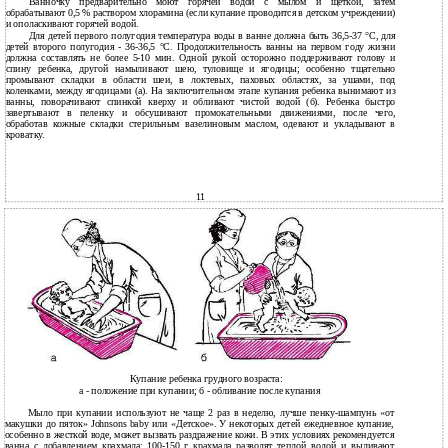
Ванночку предварительно моют горячей водой с мылом и щеткой, затем
обрабатывают 0,5 % раствором хлорамина (если купание проводится в детском учреждении)
и ополаскивают горячей водой.
Для детей первого полугодия температура воды в ванне должна быть 36,5-37 °С, для
детей второго полугодия - 36-36,5 °С. Продолжительность ванны на первом году жизни
должна составлять не более 5-10 мин. Одной рукой осторожно поддерживают голову и
спину ребенка, другой намыливают шею, туловище и ягодицы; особенно тщательно
промывают складки в области шеи, в локтевых, паховых областях, за ушами, под
коленками, между ягодицами (а). На заключительном этапе купания ребенка вынимают из
ванны, поворачивают спинкой кверху и обливают чистой водой (б). Ребенка быстро
завертывают в пеленку и обсушивают промокательными движениями, после чего,
обработав кожные складки стерильным вазелиновым маслом, одевают и укладывают в
кроватку.
11
Купание ребенка грудного возраста:
а - положение при купании; б - обливание после купания
Мыло при купании используют не чаще 2 раз в неделю, лучше пенку-шампунь «от
макушки до пяток» Johnsons baby или «Детское». У некоторых детей ежедневное купание,
особенно в жесткой воде, может вызвать раздражение кожи. В этих условиях рекомендуется
ванна с добавлением крахмала: 100-150 г крахмала разводят теплой водой и выливают