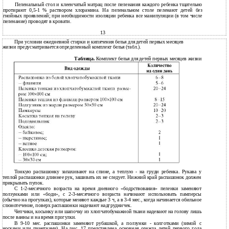
Пеленальный стол и клеенчатый матрац после пеленания каждого ребенка тщательно
протирают 0,5-1 % раствором хлорамина. На пеленальном столе пеленают детей без
гнойных проявлений; при необходимости изоляции ребенка все манипуляции (в том числе
пеленание) проводят в кровати.
13
При условии ежедневной стирки и кипячения белья для детей первых месяцев
жизни предусматривается определенный комплект белья (табл.).
Таблица.
Комплект белья для детей первых месяцев жизни
Тонкую распашонку запахивают на спине, а теплую - на груди ребенка. Рукава у
теплой распашонки длиннее рук, зашивать их не следует. Нижний край распашонок должен
прикрывать пупок.
С 1-2-месячного возраста на время дневного «бодрствования» пеленки заменяют
ползунками или «боди», с 2-3-месячного возраста начинают использовать памперсы
(обычно на прогулках), которые меняют каждые 3 ч, а в 3-4 мес., когда начинается обильное
слюнотечение, поверх распашонки надевают надгрудничек.
Чепчики, косынку или шапочку из хлопчатобумажной ткани надевают на голову лишь
после ванны и на время прогулки.
В 9-10 мес. распашонки заменяют рубашкой, а ползунки - колготками (зимой с
носками или пинетками). На рис. 17 представлена основная одежда детей первого года