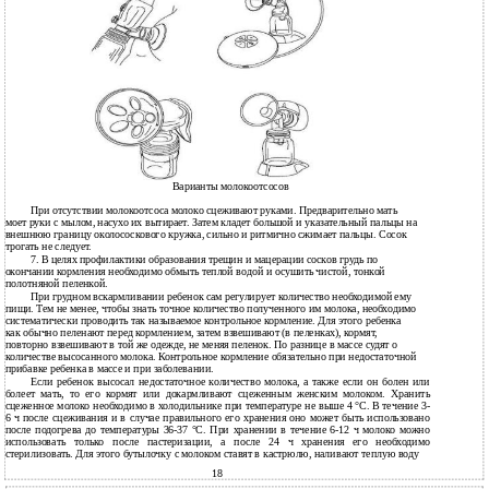
Варианты молокоотсосов
При отсутствии молокоотсоса молоко сцеживают руками. Предварительно мать
моет руки с мылом, насухо их вытирает. Затем кладет большой и указательный пальцы на
внешнюю границу околососкового кружка, сильно и ритмично сжимает пальцы. Сосок
трогать не следует.
7. В целях профилактики образования трещин и мацерации сосков грудь по
окончании кормления необходимо обмыть теплой водой и осушить чистой, тонкой
полотняной пеленкой.
При грудном вскармливании ребенок сам регулирует количество необходимой ему
пищи. Тем не менее, чтобы знать точное количество полученного им молока, необходимо
систематически проводить так называемое контрольное кормление. Для этого ребенка
как обычно пеленают перед кормлением, затем взвешивают (в пеленках), кормят,
повторно взвешивают в той же одежде, не меняя пеленок. По разнице в массе судят о
количестве высосанного молока. Контрольное кормление обязательно при недостаточной
прибавке ребенка в массе и при заболевании.
Если ребенок высосал недостаточное количество молока, а также если он болен или
болеет мать, то его кормят или докармливают сцеженным женским молоком. Хранить
сцеженное молоко необходимо в холодильнике при температуре не выше 4 °С. В течение 3-
6 ч после сцеживания и в случае правильного его хранения оно может быть использовано
после подогрева до температуры 36-37 °С. При хранении в течение 6-12 ч молоко можно
использовать только после пастеризации, а после 24 ч хранения его необходимо
стерилизовать. Для этого бутылочку с молоком ставят в кастрюлю, наливают теплую воду
18