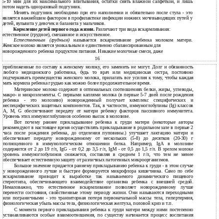
5-10 мин для их максимального впитывания, остатки снять влажной салфеткой, и лишь
потом надеть одноразовый подгузник.
Менять подгузник необходимо при его наполнении и обязательно после стула - это
является важнейшим фактором в профилактике инфекции нижних мочевыводящих путей у
детей, вульвита у девочек и баланита у мальчиков.
Кормление детей первого года жизни.
Различают три вида вскармливания:
естественное (грудное), смешанное и искусственное.
Естественным (грудным)
называется вскармливание ребенка молоком матери.
Женское молоко является уникальным и единственно сбалансированным для
новорожденного ребенка продуктом питания. Никакие молочные смеси, даже
16
приближенные по составу к женскому молоку, его заменить не могут. Долг и обязанность
любого медицинского работника, будь то врач или медицинская сестра, постоянно
подчеркивать преимущества женского молока, прилагать все усилия к тому, чтобы каждая
мать кормила ребенка грудью как можно более продолжительное время.
Материнское молоко содержит в оптимальных соотношениях белки, жиры, углеводы,
макро- и микроэлементы. С первыми каплями молока (в первые 5-7 дней после рождения
ребенка - это молозиво) новорожденный получает комплекс специфических и
неспецифических защитных компонентов. Так, в частности, иммуноглобулины (Ig) классов
А, М, G обеспечивают передачу от матери ребенку факторов пассивного иммунитета.
Уровень этих иммуноглобулинов особенно высок в молозиве.
Вот почему раннее прикладывание ребенка к груди матери (некоторые авторы
рекомендуют в настоящее время осуществлять прикладывание в родильном зале в первые 2
часа после рождения ребенка, до отделения пуповины.) улучшает лактацию матери и
обеспечивает передачу новорожденному от нескольких (5-8) до десятков (20-30) г
полноценного в иммунологическом отношении белка. Например, IgA в молозиве
содержится от 2 до 19 г/л, IgG - от 0,2 до 3,5 г/л, IgM - от 0,5 до 1,5 г/л. В зрелом молоке
уровень иммуноглобулинов снижается, составляя в среднем 1 г/л, что тем не менее
обеспечивает естественную защиту от различных патогенных микроорганизмов.
Большое значение придается раннему прикладыванию ребенка к груди - в этом случае
у новорожденного лучше и быстрее формируется микрофлора кишечника. Само по себе
вскармливание приводит к выработке так называемого динамического пищевого
стереотипа, обеспечивающего взаимодействие организма ребенка с внешней средой.
Немаловажно, что естественное вскармливание позволяет новорожденному лучше
перенести состояния, свойственные этому периоду жизни. Они называются переходными
или пограничными - это транзиторная потеря первоначальной массы тела, гипертермия,
физиологическая убыль массы тела, физиологическая желтуха, половой криз и т.п.
С момента первого прикладывания ребенка к груди матери между ними постепенно
устанавливаются особые взаимоотношения, по существу начинается процесс воспитания