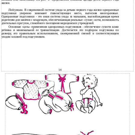
жизни.
Подгузники.
В современной системе ухода за детьми первого года жизни одноразовые
подгузники уверенно занимают главенствующее место, вытесняя многоразовые.
Одноразовые подгузники - это иная система ухода за малышом, высвобождающая время
родителям для занятия с младенцем, обеспечивающая реальные «сухие» ночи, возможность
длительных прогулок, спокойного посещения медицинских учреждений.
Основная «цель» применения одноразовых подгузников - обеспечение сухости кожи
ребенка и минимальной ее травматизации. Достигается это подбором подгузника по
размеру, его правильным использованием, своевременной сменой и соответствующим
уходом за кожей под подгузником.
14