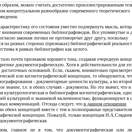
 образом, можно считать достаточно проиллюстрированным тез
ом концептуальном разнообразии современного теоретического
ведения.
характеристику его состояния уместно подчеркнуть мысль, котор
от внимания современных библиографоведов. Все упомянутые и 
огласно законам логики не противоречат друг другу, поскольку
я на разных сторонах (признаках) библиографической реальнос
естимы в рамках библиографии как целого.
стало почти признаком хорошего тона, создавая очередную конц
критике документографическую. Хотя в действительности для это
т достаточных оснований. Если, скажем, внимательно присмотрет
ической или когнитографической концепции, то обнаружится, чт
иографирования - документарные ценности культуры, а во второй
е знание, т.е. в обоих случаях - документы. Но это значит, что и
я культурологическая и библиография когнитографическая, одн
воей культурной и знаниевой включенностью, функционируют в 
ных коммуникаций. Отсюда следует, что
в данном отношении
ли обеих концепций вместе с тем и полноправные представител
афической концепции. Пожалуй, только концепция Н.А.Слядне
документографическая.
зом, главное не в том, что документографическая или лю