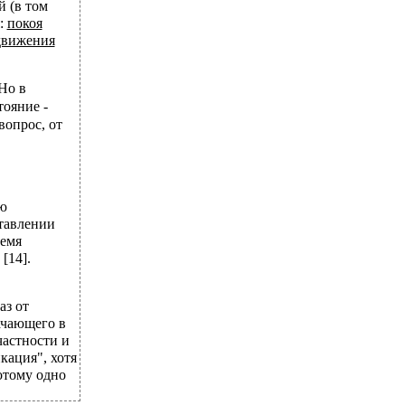
 (в том
я:
покоя
движения
Но в
тояние -
вопрос, от
ю
тавлении
ремя
[14].
аз от
ачающего в
частности и
кация", хотя
отому одно