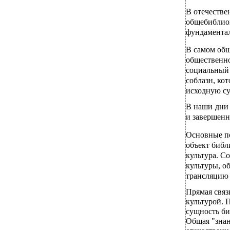
В
отечестве
общебиблиог
фундамента
В
самом общ
общественно
социальный 
соблазн, ко
исходную су
В
наши дн
и завершенн
Основные по
объект библ
культура. Со
культуры, о
трансляцию 
Прямая связ
культурой. 
сущность би
Общая "знан