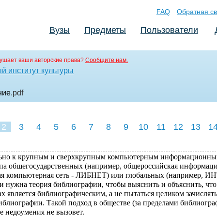
FAQ
Обратная св
Вузы
Предметы
Пользователи
ушает ваши авторские права?
Сообщите нам.
й институт культуры
ние
.pdf
2
3
4
5
6
7
8
9
10
11
12
13
1
ьно к крупным и сверхкрупным компьютерным информационн
па общегосударственных (например, общероссийская информац
я компьютерная сеть - ЛИБНЕТ) или глобальных (например, И
 и нужна теория библиографии, чтобы выяснить и объяснить, что
ах является библиографическим, а не пытаться целиком зачислять
иблиографии. Такой подход в обществе (за пределами библиогра
е недоумения не вызовет.