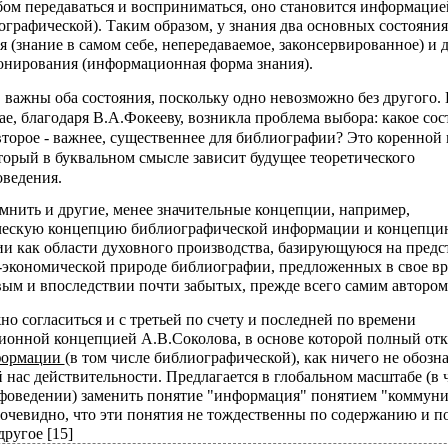
ом передаваться и восприниматься, оно становится информацией
ографической). Таким образом, у знания два основных состояни
я (знание в самом себе, непередаваемое, законсервированное) и
нирования (информационная форма знания).
 важны оба состояния, поскольку одно невозможно без другого. 
е, благодаря В.А.Фокееву, возникла проблема выбора: какое сос
второе - важнее, существеннее для библиографии? Это коренной 
оторый в буквальном смысле зависит будущее теоретического
ведения.
нить и другие, менее значительные концепции, например,
ческую концепцию библиографической информации и концепци
и как области духовного производства, базирующуюся на предс
-экономической природе библиографии, предложенных в свое в
ым и впоследствии почти забытых, прежде всего самим автором 
о согласиться и с третьей по счету и последней по времени
онной концепцией А.В.Соколова, в основе которой полный отк
формации
(в том числе библиографической), как ничего не обозн
нас действительности. Предлагается в глобальном масштабе (в 
фоведении) заменить понятие "информация" понятием "коммуни
очевидно, что эти понятия не тождественны по содержанию и п
другое [15]