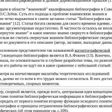
ом библиографоведении в далекое дореволюционное прошлое [11
цем в области "знаниевой" квалификации библиографии в Сов
.С.Зубов. Суть его подхода к проблеме взаимосвязи знания и
и четко выражения в самом заглавии статьи "Библиография как 
знания" [12]. Статья богата свежими для своего времени идеями,
зис аргументирован недостаточно. В частности осталось не впол
свернутое знание" и какое именно знание свернуто в библиограф
ельзя же считать свернутым знанием библиографические сведени
 из документа в его описание (автор, заглавие, выходные данные
основным представителем так называемой
когнитографической
") концепции библиографии является В.А.Фокеев [13]. Конечно,
риала, по основательности и глубине разработки темы, по разно
и его работы не идут ни в какое сравнение с небольшой статьей
мотря на впечатляющие масштабы теоретических исследований
 далеко не со всем в его трудах можно согласиться. В них доста
отиворечивых, спорных моментов.
ер, спорной является, прежде всего, центральная идея концепции
стами понятия библиографическая информация и библиографиче
. передать от первого понятия второму функции исходного понят
иографии и принципа отграничения библиографических явлени
фических (об этом принципе см. с.109).