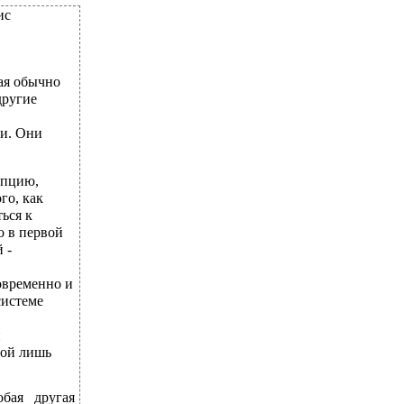
ис
ая обычно
другие
ти. Они
епцию,
го, как
ься к
о в первой
 -
овременно и
системе
и
вой лишь
бая другая