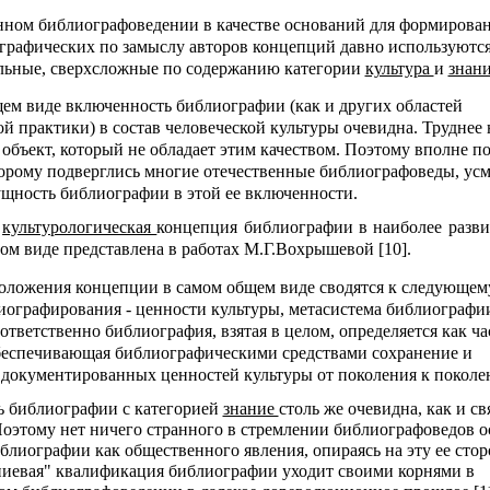
нном библиографоведении в качестве оснований для формирова
рафических по замыслу авторов концепций давно используютс
льные, сверхсложные по содержанию категории
культура
и
знан
ем виде включенность библиографии (как и других областей
й практики) в состав человеческой культуры очевидна. Труднее
объект, который не обладает этим качеством. Поэтому вполне п
торому подверглись многие отечественные библиографоведы, ус
щность библиографии в этой ее включенности.
и
культурологическая
концепция библиографии в наиболее разв
ом виде представлена в работах М.Г.Вохрышевой [10].
ложения концепции в самом общем виде сводятся к следующем
иографирования - ценности культуры, метасистема библиографии
ответственно библиография, взятая в целом, определяется как ча
беспечивающая библиографическими средствами сохранение и
документированных ценностей культуры от поколения к поколе
ь библиографии с категорией
знание
столь же очевидна, как и свя
Поэтому нет ничего странного в стремлении библиографоведов 
блиографии как общественного явления, опираясь на эту ее стор
иевая" квалификация библиографии уходит своими корнями в