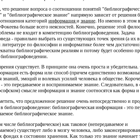
 что решение вопроса о соотношении понятий "библиографичес
 и "библиографическое знание" напрямую зависит от решения 
оотношения категорий
информация
и
знание
. Но именно в этом 
.Фокеева больше всего неясностей. Конечно, решение этой фило
облемы не входит в компетенцию библиографоведения. Задача
веда - правильно выбрать из существующих точек зрения (а их в
 литературе по философии и информатике более чем достаточно) 
екватна библиографическим реалиям и потому будет особенно п
в библиографоведении.
зрения существует. В принципе она очень проста и убедительна. 
формация есть форма или способ (причем единственно возможны
я знаний, эмоций и волевых усилий человека в обществе. Короче
- это передаваемое и воспринимаемое знание. Следовательно, в
софском) смысле информация и знание соотносятся как форма и
метить, что предложенное решение очень непосредственно и пр
 в библиографоведение: библиографическая информация - это п
аемое библиографическое знание.
ом числе библиографическое) как таковое (непередаваемое и
аемое) существует либо в мозгу человека, либо законсервирован
 фондах в состоянии хранения. Как только это знание начинает 