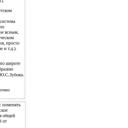
].
етском
система
 но
не ясным,
ическом
я, просто
 и т.д.).
 по широте
образию
 Ю.С.Зубова.
точно
: поменять
ское
ия общей
й от