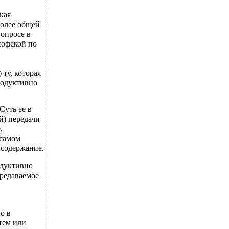
кая
более общей
вопросе в
софской по
ту, которая
родуктивно
Суть ее в
й) передачи
,
 самом
 содержание.
одуктивно
ередаваемое
о в
тем или