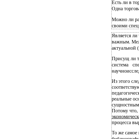
Есть ли в т
Одна торгова
Можно ли ра
своими спец
Является ли
важным. Меж
актуальной (
Присущ ли т
система сп
научноисслед
Из этого сле
соответству
педагогичес
реальные осн
сущностными
Потому что, 
экономическ
процесса вы
То же самое
библиографи