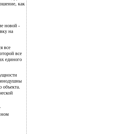
ношение, как
е новой -
вку на
я все
оторой все
ах единого
сущности
единодушны
о объекта.
ческой
т
нном