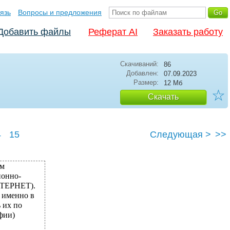
язь
Вопросы и предложения
Добавить файлы
Реферат AI
Заказать работу
Скачиваний:
86
Добавлен:
07.09.2023
Размер:
12 Мб
☆
Скачать
4
15
Следующая >
>>
ым
ионно-
НТЕРНЕТ).
 именно в
 их по
фии)