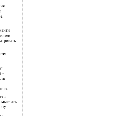
ния
я
ие
.
 найти
онятен
матривать
итом
у:
 -
сть
нию.
зь с
осмыслить
ону.