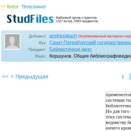
Войти
/
Регистрация
Файловый архив студентов.
1327 вузов, 5483 предметов.
anshesskach
Добавил:
Опубликованный материал нар
Санкт-Петербургский государственны
Вуз:
Библиотечное дело
Предмет:
Коршунов. Общее библиографоведе
Файл:
<<
< Предыдущая
1
применител
системам ти
библиотечна
Но для того
этих систем
ведомству б
ничего кром