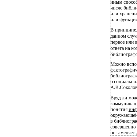
иным способ
числе библи
или хранени
или функцио
В принципе,
данном случа
первое или 
ответа на к
библиографо
Можно вспом
фактографи
библиографи
о социально
А.В.Соколов
Вряд ли можн
коммуникаци
понятия
ин
окружающей 
в библиогра
совершенно 
не заменяет 