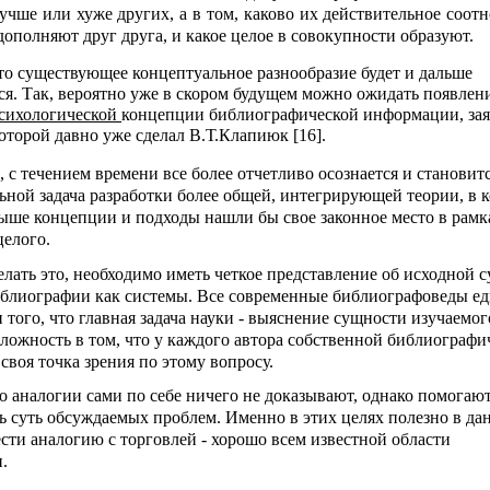
учше или хуже других, а в том, каково их действительное соот
дополняют друг друга, и какое целое в совокупности образуют.
то существующее концептуальное разнообразие будет и дальше
ся. Так, вероятно уже в скором будущем можно ожидать появлени
сихологической
концепции библиографической информации, зая
оторой давно уже сделал В.Т.Клапиюк [16].
, с течением времени все более отчетливо осознается и становитс
льной задача разработки более общей, интегрирующей теории, в к
ыше концепции и подходы нашли бы свое законное место в рамк
целого.
елать это, необходимо иметь четкое представление об исходной 
иблиографии как системы. Все современные библиографоведы 
того, что главная задача науки - выяснение сущности изучаемог
сложность в том, что у каждого автора собственной библиографи
своя точка зрения по этому вопросу.
то аналогии сами по себе ничего не доказывают, однако помогаю
ь суть обсуждаемых проблем. Именно в этих целях полезно в да
ести аналогию с торговлей - хорошо всем известной области
.