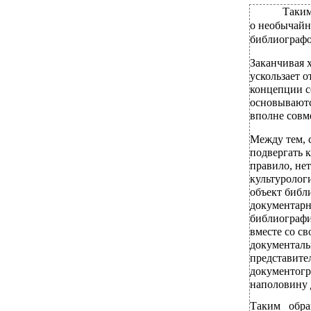
Таким
о необычайн
библиографо
Заканчивая 
ускользает 
концепции с
основываютс
вполне совм
Между тем, 
подвергать 
правило, не
культуролог
объект библ
документарно
библиографи
вместе со с
документаль
представите
документогр
наполовину 
Таким обра