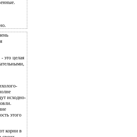
венные.
но.
чень
я
- это целая
ательными,
ихолого-
полне
дут исходно-
овли.
ние
ость этого
ют корни в
в своих