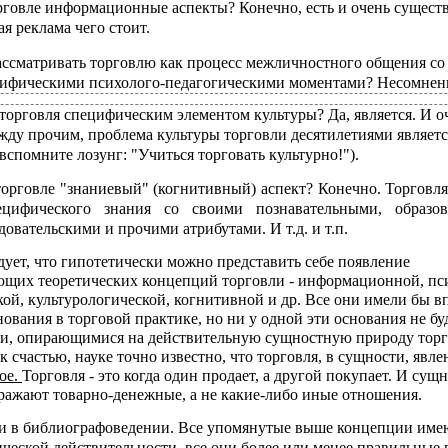
орговле информационные аспекты? Конечно, есть и очень сущест
я реклама чего стоит.
ссматривать торговлю как процесс межличностного общения со
ифическими психолого-педагогическими моментами? Несомнен
 торговля специфическим элементом культуры? Да, является. И о
ду прочим, проблема культуры торговли десятилетиями являетс
вспомните лозунг: "Учиться торговать культурно!").
орговле "знаниевый" (когнитивный) аспект? Конечно. Торговля 
ецифического знания со своими познавательными, образов
овательскими и прочими атрибутами. И т.д. и т.п.
дует, что гипотетически можно представить себе появление
ющих теоретических концепций торговли - информационной, пс
кой, культурологической, когнитивной и др. Все они имели бы в
ования в торговой практике, но ни у одной эти основания не бу
, опирающимися на действительную сущностную природу торг
к счастью, науке точно известно, что торговля, в сущности, явле
ое.
Торговля - это когда один продает, а другой покупает. И сущн
ражают товарно-денежные, а не какие-либо иные отношения.
 и в библиографоведении. Все упомянутые выше концепции име
ческой действительности, все они более или менее правильные 