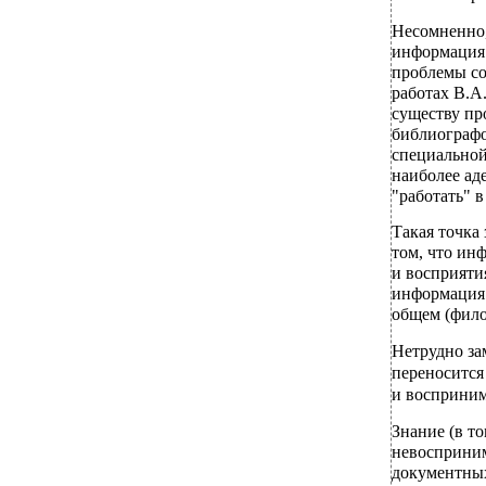
Несомненно,
информация"
проблемы с
работах В.А
существу пр
библиографо
специальной
наиболее ад
"работать" 
Такая точка 
том, что ин
и восприяти
информация 
общем (фило
Нетрудно за
переносится
и восприним
Знание (в т
невосприним
документных