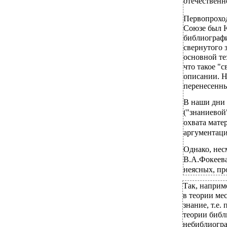
отечественн
Первопроход
Союзе был Ю
библиографи
свернутого 
основной те
что такое "
описании. Н
перенесенные
В наши дни 
("знаниевой
охвата мате
аргументаци
Однако, нес
В.А.Фокеева,
неясных, пр
Так, наприм
в теории ме
знание, т.е
теории библ
небиблиогра