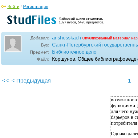
Войти
/
Регистрация
Файловый архив студентов.
1327 вузов, 5478 предметов.
anshesskach
Добавил:
Опубликованный материал нар
Санкт-Петербургский государственны
Вуз:
Библиотечное дело
Предмет:
Коршунов. Общее библиографоведе
Файл:
<<
< Предыдущая
1
возможносте
функциями [
для чего ну
барьеров в 
потребителя
Однако дале