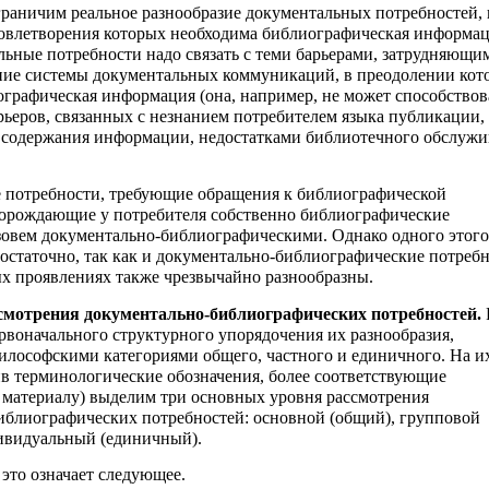
граничим реальное разнообразие документальных потребностей, 
удовлетворения которых необходима библиографическая информац
льные потребности надо связать с теми барьерами, затрудняющи
ие системы документальных коммуникаций, в преодолении кот
ографическая информация (она, например, не может способствов
ьеров, связанных с незнанием потребителем языка публикации,
 содержания информации, недостатками библиотечного обслужи
 потребности, требующие обращения к библиографической
орождающие у потребителя собственно библиографические
зовем документально-библиографическими. Однако одного этого
остаточно, так как и документально-библиографические потребн
х проявлениях также чрезвычайно разнообразны.
смотрения документально-библиографических потребностей.
ервоначального структурного упорядочения их разнообразия,
илософскими категориями общего, частного и единичного. На и
в терминологические обозначения, более соответствующие
материалу) выделим три основных уровня рассмотрения
блиографических потребностей: основной (общий), групповой
ивидуальный (единичный).
 это означает следующее.