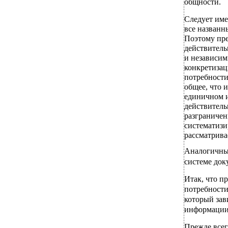
общности.
Следует име
все названн
Поэтому пре
действитель
и независим
конкретизац
потребности
общее, что 
единичном и
действитель
разграничен
систематизи
рассматрива
Аналогичным
системе до
Итак, что п
потребности
который за
информации
Прежде всег