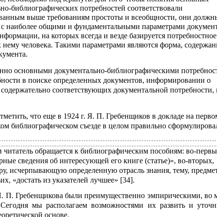
но-библиографических потребностей соответствовали
ванным выше требованиям простоты и всеобщности, они должн
с наиболее общими и фундаментальными параметрами документ
нформации, на которых всегда и везде базируется потребностное
 нему человека. Такими параметрами являются форма, содержан
кумента.
енно основными документально-библиографическими потребнос
бности в поиске определенных документов, информировании о
 содержательно соответствующих документальной потребности, 
метить, что еще в 1924 г. Я. П. Гребенщиков в докладе на перво
ом библиографическом съезде в целом правильно сформулирова
и читатель обращается к библиографическим пособиям: во-первы
рные сведения об интересующей его книге (статье)», во-вторых,
ру, исчерпывающую определенную отрасль знания, тему, предмет
ьих, «достать из указателей лучшее» [34].
Я. П. Гребенщикова были преимущественно эмпирическими, во 
Сегодня мы располагаем возможностями их развить и уточн
еоретической основе.