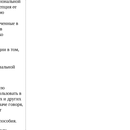
циональной
епция ее
ою
ученные в
ов
ко
ии в том,
нальной
ную
льзовать в
х и других
аче говоря,
т
пособия.