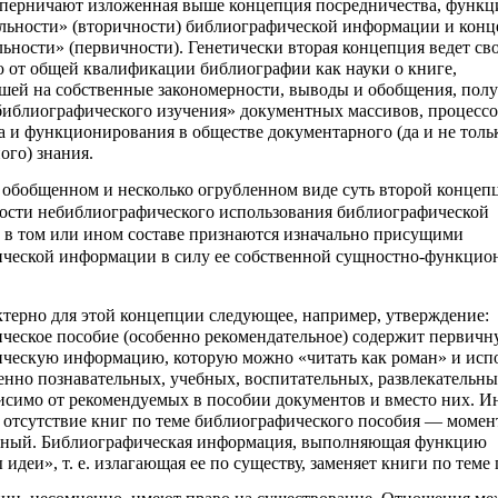
оперничают изложенная выше концепция посредничества, функ
льности» (вторичности) библиографической информации и конц
льности» (первичности). Генетически вторая концепция ведет св
 от общей квалификации библиографии как науки о книге,
шей на собственные закономерности, выводы и обобщения, пол
«библиографического изучения» документных массивов, процесс
а и функционирования в обществе документарного (да и не толь
ого) знания.
 обобщенном и несколько огрубленном виде суть второй концепц
ости небиблиографического использования библиографической
в том или ином составе признаются изначально присущими
ческой информации в силу ее собственной сущностно-функцио
ктерно для этой концепции следующее, например, утверждение:
ческое пособие (особенно рекомендательное) содержит первич
ческую информацию, которую можно «читать как роман» и испо
енно познавательных, учебных, воспитательных, развлекательны
висимо от рекомендуемых в пособии документов и вместо них. Ин
 отсутствие книг по теме библиографического пособия — момен
нный. Библиографическая информация, выполняющая функцию
идеи», т. е. излагающая ее по существу, заменяет книги по теме 