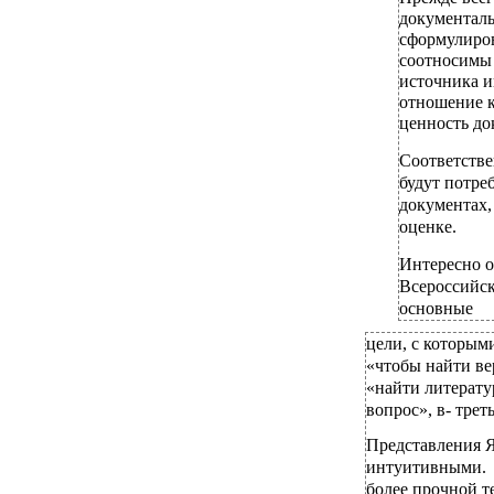
документаль
сформулиро
соотносимы 
источника и
отношение к
ценность до
Соответств
будут потре
документах,
оценке.
Интересно от
Всероссийск
основные
цели, с которым
«чтобы найти ве
«найти литерату
вопрос», в- трет
Представления 
интуитивными. 
более прочной т