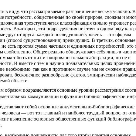
ть в виду, что рассматриваемое разграничение весьма условно. 
ые потребности, общественные по своей природе, сложны и мно
дложенная трехступенчатая классификация сильно упрощает ре
ность. Во-вторых, эти подразделения не стоят в одном ряду как
ые друг от друга: каждый последующий уровень — это формы
ии (способ существовования) предыдущих. В-третьих, основные
 не есть простая сумма частных и единичных потребностей, это 
им свойственно. Общее реально обнаруживает себя лишь в частн
 может быть от них изолировано только в абстракции, но не в
ности. И вместе с тем в научно-познавательных целях проведенн
ие необходимо, так как в противном случае мы не сможем прави
ровать бесконечное разнообразие фактов, эмпирически наблюда
емой области.
 образом подразделяются основные уровни рассмотрения соотв
кументальных коммуникаций и функций библиографической инф
редставляют собой основные документально-библиографические
 человека — вот тот главный и наиболее трудный вопрос, от отв
висит выяснение основных общественных функций библиографи
.
о, необходимо подчеркнуть: для того чтобы понятия основных