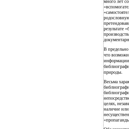
много лет с
«вспомогате
«самостояте
родословную
претендовав
результате 
производств
документарн
В предельно
что возможн
информации 
библиографи
природы.
Весьма хара
библиографи
библиографи
непосредств
целях, неза
наличие или
несуществе
«пропаганды 