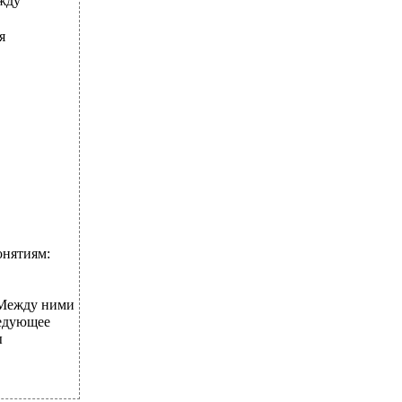
жду
я
онятиям:
 Между ними
ледующее
ы