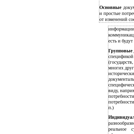
Основные
доку
и простые потре
от изменений со
информации.
коммуникаци
есть и буду
Групповые
спецификой 
(государств
многих друг
исторически
документаль
специфическ
виду, напри
потребности
потребности
п.)
Индивидуа
разнообрази
реальное 