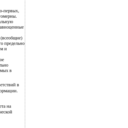
Во-первых,
гомерны.
альную
 равноценные
 (всеобщие)
то предельно
ом и
ое
льно
емых в
етствий в
ормации.
ета на
ческой