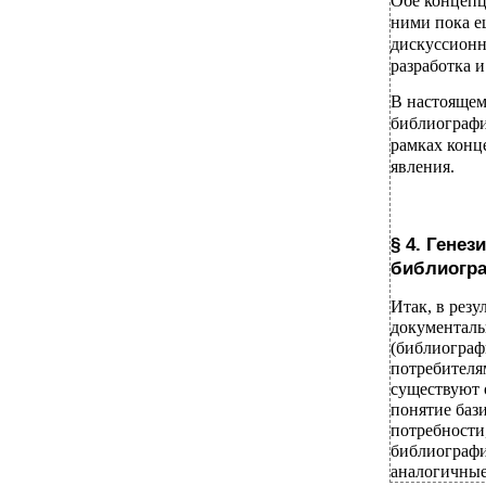
Обе концепц
ними пока е
дискуссионн
разработка 
В настоящем
библиографи
рамках конц
явления.
§ 4. Гене
библиогр
Итак, в рез
документаль
(библиограф
потребител
существуют 
понятие баз
потребности
библиографи
аналогичные