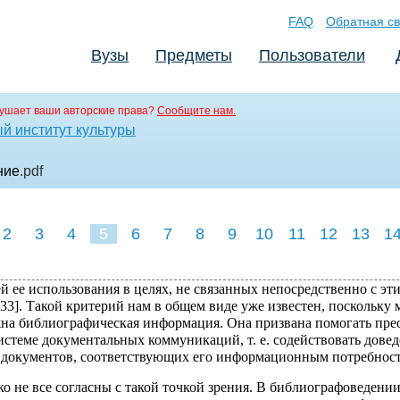
FAQ
Обратная св
Вузы
Предметы
Пользователи
ушает ваши авторские права?
Сообщите нам.
й институт культуры
ние
.pdf
2
3
4
5
6
7
8
9
10
11
12
13
1
й ее использования в целях, не связанных непосредственно с эт
33]. Такой критерий нам в общем виде уже известен, поскольку 
жна библиографическая информация. Она призвана помогать пр
системе документальных коммуникаций, т. е. содействовать дове
 документов, соответствующих его информационным потребност
ко не все согласны с такой точкой зрения. В библиографоведени