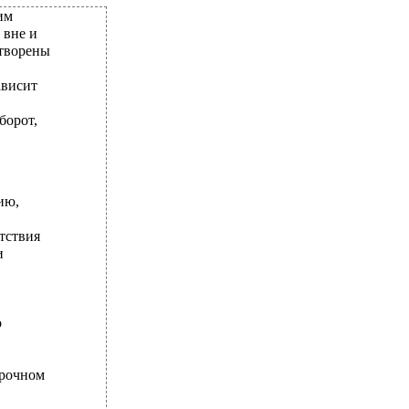
им
 вне и
етворены
ависит
борот,
ию,
тствия
и
о
трочном