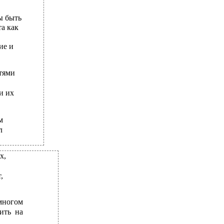
ы быть
а как
ие и
тями
и их
м
л
х,
,
многом
ить на