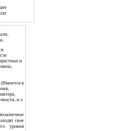
щие
сят
ыли,
и.
ся
сти
зрастных и
вижны,
 (Имеются в
ния,
актера,
ности, и т.
бесконечное
аходят свое
его уровня