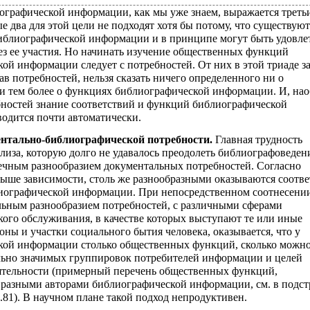
графической информации, как мы уже знаем, выражается треть
е два для этой цели не подходят хотя бы потому, что существуют
библиографической информации и в принципе могут быть удовл
ез ее участия. Но начинать изучение общественных функций
ой информации следует с потребностей. От них в этой триаде з
ав потребностей, нельзя сказать ничего определенного ни о
ни тем более о функциях библиографической информации. И, нао
бностей знание соответствий и функций библиографической
одится почти автоматически.
нтально-библиографической потребности.
Главная трудность
лиза, которую долго не удавалось преодолеть библиографоведен
нечным разнообразием документальных потребностей. Согласно
ыше зависимости, столь же разнообразными оказываются соотве
иографической информации. При непосредственном соотнесени
льным разнообразием потребностей, с различными сферами
ого обслуживания, в качестве которых выступают те или иные
оны и участки социального бытия человека, оказывается, что у
кой информации столько общественных функций, сколько можн
льно значимых группировок потребителей информации и целей
ятельности (примерный перечень общественных функций,
разными авторами библиографической информации, см. в подс
.81). В научном плане такой подход непродуктивен.