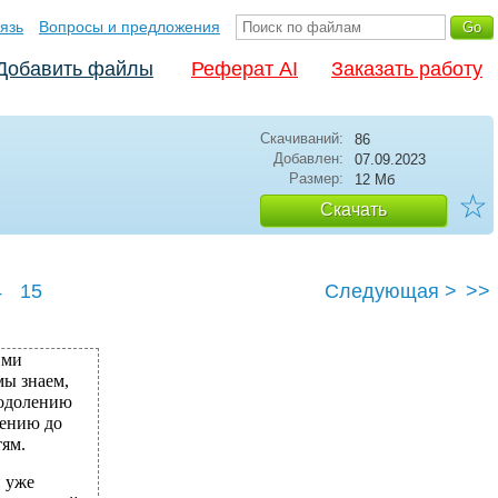
язь
Вопросы и предложения
Добавить файлы
Реферат AI
Заказать работу
Скачиваний:
86
Добавлен:
07.09.2023
Размер:
12 Мб
☆
Скачать
4
15
Следующая >
>>
ими
мы знаем,
еодолению
дению до
ям.
и уже