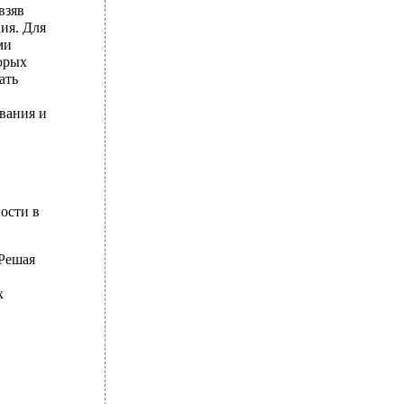
взяв
ия. Для
ми
орых
ать
вания и
ости в
Решая
х