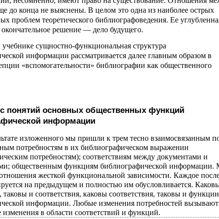
ии, несомненно, имеют право на существование. Отношения ме
ще до конца не выяснены. В целом это одна из наиболее острых
ых проблем теоретического библиографоведения. Ее углубленна
и окончательное решение — дело будущего.
 учебнике сущностно-функциональная структура
ческой информации рассматривается далее главным образом в
епции «вспомогательности» библиографии как общественного
зис понятий основных общественных функций
афической информации
ультате изложенного мы пришли к трем тесно взаимосвязанным п
ным потребностям в их библиографическом выражении
ическим потребностям); соответствиям между документами и
ями; общественным функциям библиографической информации.
отношения жесткой функциональной зависимости. Каждое пос
ируется на предыдущем и полностью им обусловливается. Каков
, таковы и соответствия, каковы соответствия, таковы и функции
ческой информации. Любые изменения потребностей вызывают
 изменения в области соответствий и функций.