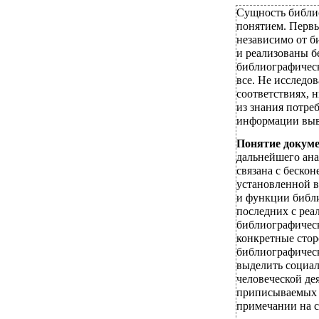
Сущность библио
понятием. Первы
независимо от 
и реализованы б
библиографическ
все. Не исследов
соответствиях, 
из знания потре
информации выв
Понятие докуме
дальнейшего ана
связана с беско
установленной в
и функции библ
последних с реа
библиографическ
конкретные стор
библиографичес
выделить социа
человеческой де
приписываемых 
примечании на с