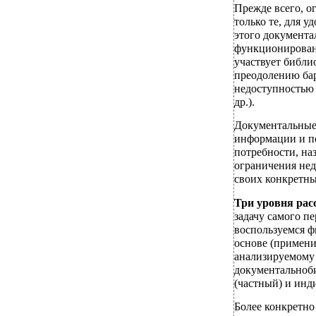
Прежде всего, о
только те, для 
этого документа
функционирован
участвует библи
преодолению бар
недоступностью
др.).
Документальные
информации и п
потребности, на
ограничения нед
своих конкретны
Три уровня рас
задачу самого п
воспользуемся ф
основе (примени
анализируемому 
документальноби
(частный) и инд
Более конкретно