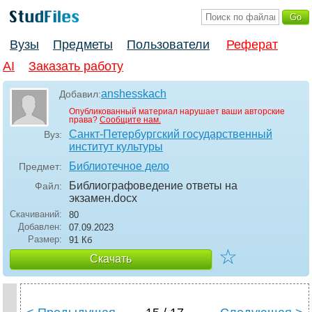
Вузы
Предметы
Пользователи
Реферат
AI
Заказать работу
anshesskach
Добавил:
Опубликованный материал нарушает ваши авторские
права?
Сообщите нам.
Санкт-Петербургский государственный
Вуз:
институт культуры
Библиотечное дело
Предмет:
Библиографоведение ответы на
Файл:
экзамен
.docx
Скачиваний:
80
Добавлен:
07.09.2023
Размер:
91 Кб
☆
Скачать