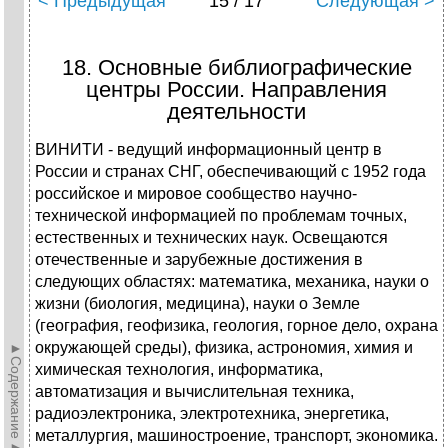
< Предыдущая
15 / 17
Следующая >
18. Основные библиографические
центры России. Направления
деятельности
ВИНИТИ - ведущий информационный центр в
России и странах СНГ, обеспечивающий с 1952 года
российское и мировое сообщество научно-
технической информацией по проблемам точных,
естественных и технических наук. Освещаются
отечественные и зарубежные достижения в
следующих областях: математика, механика, науки о
жизни (биология, медицина), науки о Земле
(география, геофизика, геология, горное дело, охрана
окружающей среды), физика, астрономия, химия и
►Содержание►
химическая технология, информатика,
автоматизация и вычислительная техника,
радиоэлектроника, электротехника, энергетика,
металлургия, машиностроение, транспорт, экономика.