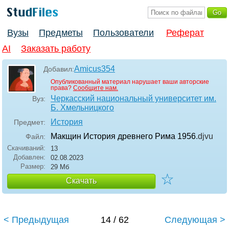
Вузы
Предметы
Пользователи
Реферат
AI
Заказать работу
Amicus354
Добавил:
Опубликованный материал нарушает ваши авторские
права?
Сообщите нам.
Черкасский национальный университет им.
Вуз:
Б. Хмельницкого
История
Предмет:
Макщин История древнего Рима 1956
.djvu
Файл:
Скачиваний:
13
Добавлен:
02.08.2023
Размер:
29 Мб
☆
Скачать
< Предыдущая
14 / 62
Следующая >