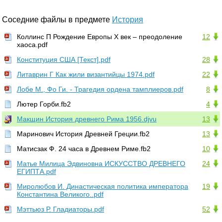
Соседние файлы в предмете
История
Коллинс П Рождение Европы X век – преодоление
12
хаоса.pdf
Конституция США [Текст].pdf
28
Литаврин Г Как жили византийцы 1974.pdf
22
Лобе М., Фо Ги. - Трагедия ордена тамплиеров.pdf
8
Лютер Горби.fb2
4
Макщин История древнего Рима 1956.djvu
13
Маринович История Древней Греции.fb2
13
Матисзак Ф. 24 часа в Древнем Риме.fb2
10
Матье Милица Эдвиновна ИСКУССТВО ДРЕВНЕГО
24
ЕГИПТА.pdf
Миролюбов И. Династическая политика императора
19
Константина Великого..pdf
Мэттьюз Р. Гладиаторы.pdf
52